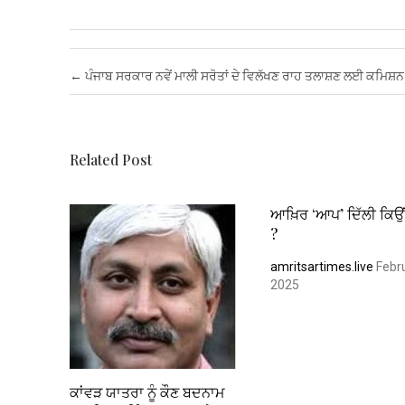
a
wi
m
h
nt
n
m
h
ce
tt
ail
at
er
ke
ail
ar
b
er
s
es
dI
e
Post navigation
←
ਪੰਜਾਬ ਸਰਕਾਰ ਨਵੇਂ ਮਾਲੀ ਸਰੋਤਾਂ ਦੇ ਵਿਲੱਖਣ ਰਾਹ ਤਲਾਸ਼ਣ ਲਈ ਕਮਿਸ਼ਨ
o
A
t
n
o
p
k
p
Related Post
ਆਖ਼ਿਰ ‘ਆਪ’ ਦਿੱਲੀ ਕਿਉਂ
?
amritsartimes.live
Febru
2025
ਕਾਂਵੜ ਯਾਤਰਾ ਨੂੰ ਕੌਣ ਬਦਨਾਮ