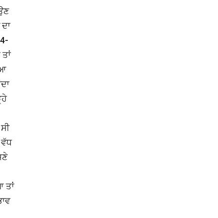
ਾਉਣ
 ਦਾ
14-
ਤਾਂ
ਿਆ
ਂਦਾ
ਹੇ
 ਸੀ
 ਵੱਧ
ਸਣੇ
 ਤਾਂ
ਭਾਵ