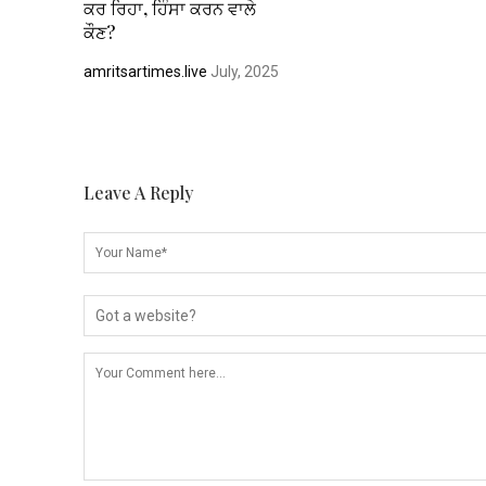
ਕਰ ਰਿਹਾ, ਹਿੰਸਾ ਕਰਨ ਵਾਲੇ
ਕੌਣ?
amritsartimes.live
July, 2025
Leave A Reply