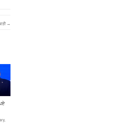
਼ਕਤੀ
→
 ਪਏ
ry,