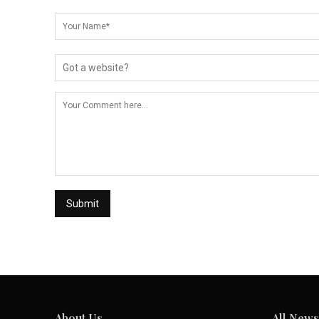
About Us
All News