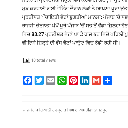
ਮੁੜ ਕਰਵਾਈ ਗਈ ਵੋਟਿੰਗ ਦੌਰਾਨ ਲੋਕਾਂ ਨੇ ਆਪਣਾ ਪੂਰਾ ਉ
ਪ੍ਰਤੀਸ਼ਤ ਪੰਚਾਇਤੀ ਵੋਟਾਂ ਭੁਗਤੀਆਂ ਮਾਨਸਾ: ਪੰਜਾਬ ’ਚੋਂ ਸਭ
ਰਾਜਸੀ ਚੇਤਨਤਾ ਪੱਖੋਂ ਪੂਰੇ ਪੰਜਾਬ ’ਚੋਂ ਸਭ ਤੋਂ ਵੱਡਾ ਜ਼ਿਲ੍ਹਾ ਹੋ
ਵਿਚ 83.27 ਪ੍ਰਤੀਸ਼ਤ ਵੋਟਾਂ ਪਾ ਕੇ ਰਾਜ ਭਰ ਵਿਚੋਂ ਪਹਿਲੀ 
ਵੀ ਇਸੇ ਜ਼ਿਲ੍ਹੇ ਦੀ ਵੱਧ ਵੋਟਾਂ ਪਾਉਣ ਵਿਚ ਝੰਡੀ ਰਹੀ ਸੀ।
10 total views
F
T
E
W
Pi
Li
G
S
a
wi
m
h
nt
n
m
h
ce
tt
ail
at
er
ke
ail
ar
b
er
s
es
dI
e
Post navigation
←
ਜਥੇਦਾਰ ਗਿਆਨੀ ਹਰਪ੍ਰੀਤ ਸਿੰਘ ਦਾ ਅਸਤੀਫ਼ਾ ਨਾਮਨਜ਼ੂਰ
o
A
t
n
o
p