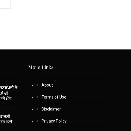
More Links
About
ਾਸ਼ਟਰਪਤੀ ਤੋਂ
ਾਂ ਦੀ
Terms of Use
 ਦੀ ਮੰਗ
Disclaimer
 ਰਾਜਸੀ
Privacy Policy
ਤੰਤਰ ਲਈ