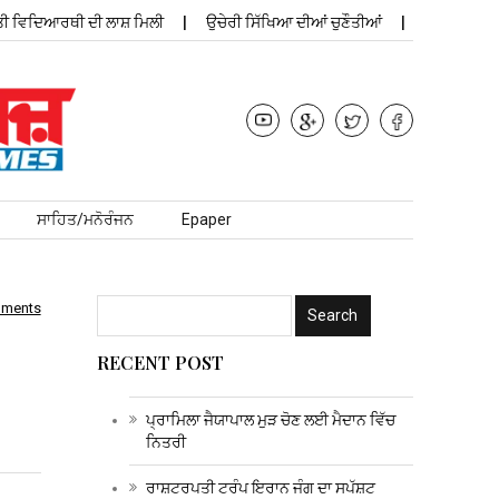
ਦਿਆਰਥੀ ਦੀ ਲਾਸ਼ ਮਿਲੀ
ਉਚੇਰੀ ਸਿੱਖਿਆ ਦੀਆਂ ਚੁਣੌਤੀਆਂ
ਪ੍ਰਾਮਿਲਾ ਜੈਯਾਪਾ
ਸਾਹਿਤ/ਮਨੋਰੰਜਨ
Epaper
mments
RECENT POST
ਪ੍ਰਾਮਿਲਾ ਜੈਯਾਪਾਲ ਮੁੜ ਚੋਣ ਲਈ ਮੈਦਾਨ ਵਿੱਚ
ਨਿਤਰੀ
ਰਾਸ਼ਟਰਪਤੀ ਟਰੰਪ ਇਰਾਨ ਜੰਗ ਦਾ ਸਪੱਸ਼ਟ