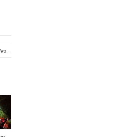
ੇਂਦਰ
→