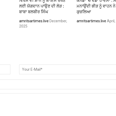
ਵਿਰਸੇ ਦੀ ਸ਼ਾਨ ਨੂੰ ਕਾਇਮ ਰੱਖਣ
ਕੈਨੇਡਾ ’ਚ ਵੱਡਾ ਹਾਦਸਾ : ਮ
ਲਈ ਯੋਗਦਾਨ ਪਾਉਣ ਦੀ ਲੋੜ :
ਮਨਾਉਂਦੀ ਭੀੜ ਨੂੰ ਵਾਹਨ ਨੇ
ਬਾਬਾ ਬਲਬੀਰ ਸਿੰਘ
ਕੁਚਲਿਆ
amritsartimes.live
December,
amritsartimes.live
April
2025