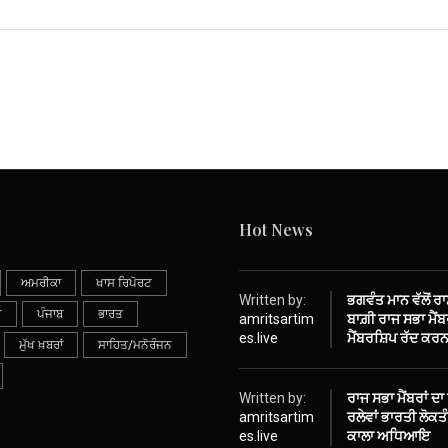
Hot News
ਅਮਰੀਕਾ
ਖਾਸ ਰਿਪੋਰਟ
Written by:
ਭਗਵੰਤ ਮਾਨ ਵੱਲੋਂ ਰ
ੀ
ਪੰਜਾਬ
ਭਾਰਤ
amritsartim
ਬਾਗ਼ੀ ਰਾਜ ਸਭਾ ਮੈਂਬਰ
es.live
ਮੈਂਬਰਸ਼ਿਪ ਰੱਦ ਕਰਨ
ਮੁੱਖ ਖ਼ਬਰਾਂ
ਸਾਹਿਤ/ਮਨੋਰੰਜਨ
Written by:
ਰਾਜ ਸਭਾ ਮੈਂਬਰਾਂ ਦਾ
amritsartim
ਰਲੇਵਾਂ ਭਾਰਤੀ ਲੋਕ
es.live
ਕਾਲਾ ਅਧਿਆਇ