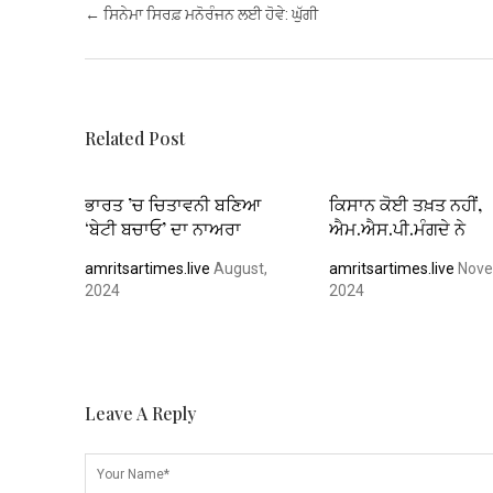
b
er
s
es
dI
e
Post navigation
←
ਸਿਨੇਮਾ ਸਿਰਫ਼ ਮਨੋਰੰਜਨ ਲਈ ਹੋਵੇ: ਘੁੱਗੀ
o
A
t
n
o
p
k
p
Related Post
ਭਾਰਤ ’ਚ ਚਿਤਾਵਨੀ ਬਣਿਆ
ਕਿਸਾਨ ਕੋਈ ਤਖ਼ਤ ਨਹੀਂ,
‘ਬੇਟੀ ਬਚਾਓ’ ਦਾ ਨਾਅਰਾ
ਐਮ.ਐਸ.ਪੀ.ਮੰਗਦੇ ਨੇ
amritsartimes.live
August,
amritsartimes.live
Nove
2024
2024
Leave A Reply