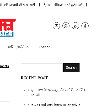
ਿਦਿਆਰਥੀ ਦੀ ਲਾਸ਼ ਮਿਲੀ
ਉਚੇਰੀ ਸਿੱਖਿਆ ਦੀਆਂ ਚੁਣੌਤੀਆਂ
ਪ੍ਰਾਮਿਲਾ ਜੈਯਾਪ
ਸਾਹਿਤ/ਮਨੋਰੰਜਨ
Epaper
mments
RECENT POST
ਪ੍ਰਾਮਿਲਾ ਜੈਯਾਪਾਲ ਮੁੜ ਚੋਣ ਲਈ ਮੈਦਾਨ ਵਿੱਚ
ਨਿਤਰੀ
ਰਾਸ਼ਟਰਪਤੀ ਟਰੰਪ ਇਰਾਨ ਜੰਗ ਦਾ ਸਪੱਸ਼ਟ