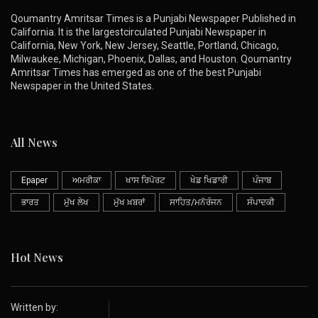
Qoumantry Amritsar Times is a Punjabi Newspaper Published in
California. It is the largestcirculated Punjabi Newspaper in
California, New York, New Jersey, Seattle, Portland, Chicago,
Milwaukee, Michigan, Phoenix, Dallas, and Houston. Qoumantry
Amritsar Times has emerged as one of the best Punjabi
Newspaper in the United States.
All News
Epaper
ਅਮਰੀਕਾ
ਖਾਸ ਰਿਪੋਰਟ
ਖੇਡ ਖਿਡਾਰੀ
ਪੰਜਾਬ
ਭਾਰਤ
ਮੁੱਖ ਲੇਖ
ਮੁੱਖ ਖ਼ਬਰਾਂ
ਸਾਹਿਤ/ਮਨੋਰੰਜਨ
ਸੰਪਾਦਕੀ
Hot News
Written by: