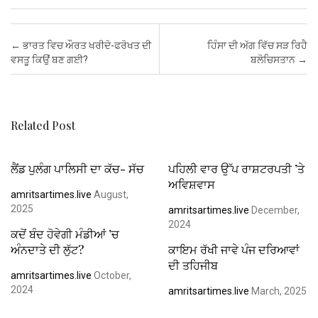
ce
tt
ail
at
er
ke
ail
ar
b
er
s
es
dI
e
Post navigation
←
ਭਾਰਤ ਵਿਚ ਔਰਤ ਖਰੀਦੋ-ਫਰੋਖਤ ਦੀ
ਹਿੰਸਾ ਦੀ ਅੱਗ ਵਿੱਚ ਸੜ ਰਿਹੈ
o
A
t
n
ਵਸਤੂ ਕਿਉਂ ਬਣ ਗਈ?
ਬਲੋਚਿਸਤਾਨ
→
o
p
k
p
Related Post
ਲੈਂਡ ਪੁਲੰਗ ਪਾਲਿਸੀ ਦਾ ਕੱਚ- ਸੱਚ
ਪਹਿਲੀ ਵਾਰ ਉੱਪ ਰਾਸ਼ਟਰਪਤੀ ’ਤੇ
ਅਵਿਸ਼ਵਾਸ
amritsartimes.live
August,
2025
amritsartimes.live
December,
2024
ਕਦੋਂ ਬੰਦ ਹੋਵੇਗੀ ਮੰਡੀਆਂ ’ਚ
ਅੰਨਦਾਤੇ ਦੀ ਲੁੱਟ?
ਕਾਇਮ ਰੱਖੀ ਜਾਵੇ ਪੰਜ ਦਰਿਆਵਾਂ
ਦੀ ਤਹਿਜੀਬ
amritsartimes.live
October,
2024
amritsartimes.live
March, 2025