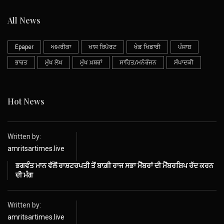
All News
Epaper
ਅਮਰੀਕਾ
ਖਾਸ ਰਿਪੋਰਟ
ਖੇਡ ਖਿਡਾਰੀ
ਪੰਜਾਬ
ਭਾਰਤ
ਮੁੱਖ ਲੇਖ
ਮੁੱਖ ਖ਼ਬਰਾਂ
ਸਾਹਿਤ/ਮਨੋਰੰਜਨ
ਸੰਪਾਦਕੀ
Hot News
Written by:
amritsartimes.live
ਭਗਵੰਤ ਮਾਨ ਵੱਲੋਂ ਰਾਸ਼ਟਰਪਤੀ ਤੋਂ ਬਾਗ਼ੀ ਰਾਜ ਸਭਾ ਮੈਂਬਰਾਂ ਦੀ ਮੈਂਬਰਸ਼ਿਪ ਰੱਦ ਕਰਨ
ਦੀ ਮੰਗ
Written by:
amritsartimes.live