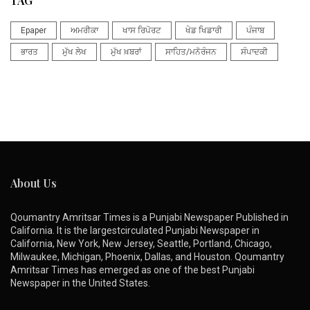
TAG
Epaper
ਅਮਰੀਕਾ
ਖਾਸ ਰਿਪੋਰਟ
ਖੇਡ ਖਿਡਾਰੀ
ਪੰਜਾਬ
ਭਾਰਤ
ਮੁੱਖ ਲੇਖ
ਮੁੱਖ ਖ਼ਬਰਾਂ
ਸਾਹਿਤ/ਮਨੋਰੰਜਨ
ਸੰਪਾਦਕੀ
About Us
Qoumantry Amritsar Times is a Punjabi Newspaper Published in
California. It is the largestcirculated Punjabi Newspaper in
California, New York, New Jersey, Seattle, Portland, Chicago,
Milwaukee, Michigan, Phoenix, Dallas, and Houston. Qoumantry
Amritsar Times has emerged as one of the best Punjabi
Newspaper in the United States.