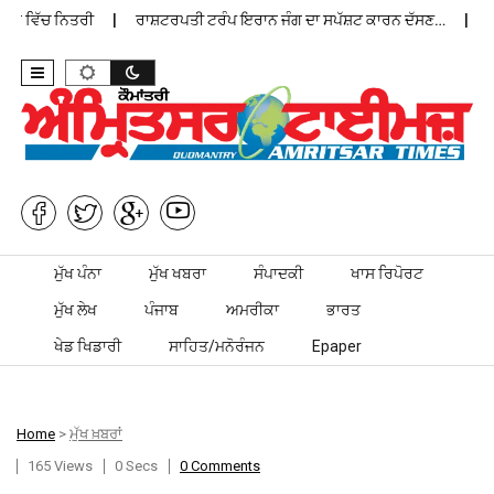
ਨ ਵਿੱਚ ਨਿਤਰੀ
ਰਾਸ਼ਟਰਪਤੀ ਟਰੰਪ ਇਰਾਨ ਜੰਗ ਦਾ ਸਪੱਸ਼ਟ ਕਾਰਨ ਦੱਸਣ…
ਪੰਜ
Skip to content
ਮੁੱਖ ਪੰਨਾ
ਮੁੱਖ ਖਬਰਾ
ਸੰਪਾਦਕੀ
ਖਾਸ ਰਿਪੋਰਟ
ਮੁੱਖ ਲੇਖ
ਪੰਜਾਬ
ਅਮਰੀਕਾ
ਭਾਰਤ
ਖੇਡ ਖਿਡਾਰੀ
ਸਾਹਿਤ/ਮਨੋਰੰਜਨ
Epaper
Home
>
ਮੁੱਖ ਖ਼ਬਰਾਂ
165 Views
0 Secs
0 Comments