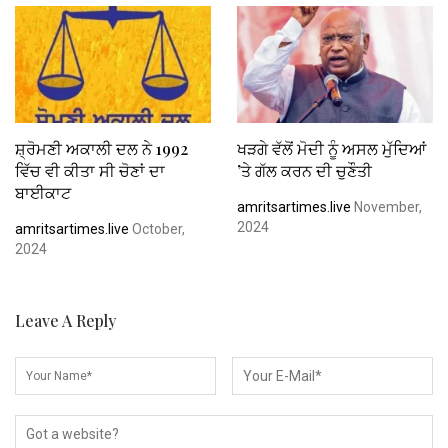
ਸ਼੍ਰੋਮਣੀ ਅਕਾਲੀ ਦਲ ਨੇ 1992
ਖੜਗੇ ਵੱਲੋਂ ਮੋਦੀ ਨੂੰ ਅਸਲ ਮੁੱਦਿਆਂ
ਵਿੱਚ ਵੀ ਕੀਤਾ ਸੀ ਚੋਣਾਂ ਦਾ
’ਤੇ ਗੱਲ ਕਰਨ ਦੀ ਚੁਣੌਤੀ
ਬਾਈਕਾਟ
amritsartimes.live
November,
2024
amritsartimes.live
October,
2024
Leave A Reply