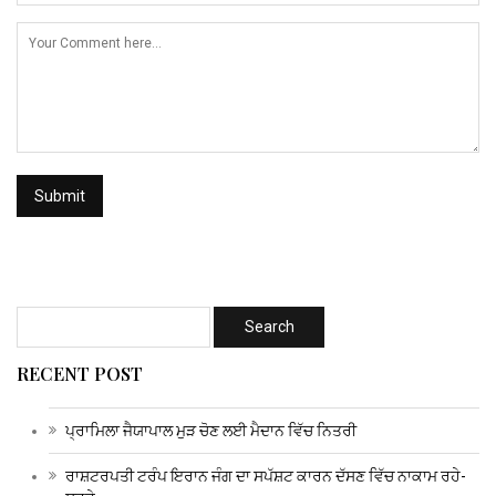
RECENT POST
ਪ੍ਰਾਮਿਲਾ ਜੈਯਾਪਾਲ ਮੁੜ ਚੋਣ ਲਈ ਮੈਦਾਨ ਵਿੱਚ ਨਿਤਰੀ
ਰਾਸ਼ਟਰਪਤੀ ਟਰੰਪ ਇਰਾਨ ਜੰਗ ਦਾ ਸਪੱਸ਼ਟ ਕਾਰਨ ਦੱਸਣ ਵਿੱਚ ਨਾਕਾਮ ਰਹੇ-