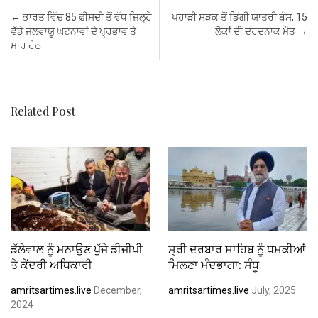
b
er
s
es
dI
e
Post navigation
←
ਭਾਰਤ ਵਿੱਚ 85 ਫ਼ੀਸਦੀ ਤੋਂ ਵੱਧ ਜ਼ਿਲ੍ਹੇ
ਪਹਾੜੀ ਸੜਕ ਤੋਂ ਡਿੱਗੀ ਯਾਤਰੀ ਬੱਸ, 15
o
A
t
n
ਵੱਡੇ ਜਲਵਾਯੂ ਘਟਨਾਵਾਂ ਦੇ ਪ੍ਰਭਾਵ ਤੇ
ਲੋਕਾਂ ਦੀ ਦਰਦਨਾਕ ਮੌਤ
→
ਮਾਰ ਹੇਠ
o
p
k
p
Related Post
ਡੱਲੇਵਾਲ ਨੂੰ ਮਨਾਉਣ ਪੁੱਜੇ ਡੀਜੀਪੀ
ਸ੍ਰੀ ਦਰਬਾਰ ਸਾਹਿਬ ਨੂੰ ਧਮਕੀਆਂ
ਤੇ ਕੇਂਦਰੀ ਅਧਿਕਾਰੀ
ਮਿਲਣਾ ਮੰਦਭਾਗਾ: ਸੰਧੂ
amritsartimes.live
December,
amritsartimes.live
July, 2025
2024