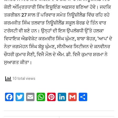
ਕੋਈ ਅੰਮ੍ਰਿਤਧਾਰੀ ਸਿੱਖ ਇਸ਼ੂਇੰਗ ਅਫ਼ਸਰ ਬਣਿਆ ਹੋਵੇ। ਜਦਕਿ
ਤਕਰੀਬਨ 27 ਸਾਲ ਤੋਂ ਪਰਿਵਾਰ ਸਮੇਤ ਨਿਊਜ਼ੀਲੈਡ ਵਿੱਚ ਰਹਿ ਰਹੇ
ਕਰਮਜੀਤ ਸਿੰਘ ਤਲਵਾੜ ਨਿਊਜ਼ੀਲੈਂਡ ਸਕੂਲ ਬੋਰਡ ਦੇ ਤਿੰਨ ਵਾਰ
ਟਰੱਸਟੀ ਵੀ ਬਣੇ ਹਨ। ਉਨ੍ਹਾਂ ਦੀ ਇਸ ਉਪਲੱਬਧੀ ਉੱਤੇ ਹਲਕਾ
ਵਿਧਾਇਕ ਐਡਵੋਕੇਟ ਕਰਮਵੀਰ ਸਿੰਘ ਘੁੰਮਣ, ਬਾਬਾ ਬੋਹੜ, 'ਆਪ' ਦੇ
ਨੇਤਾ ਜਗਮੋਹਨ ਸਿੰਘ ਬੱਬੂ ਘੁੰਮਣ, ਸੀਨੀਅਰ ਸਿਟੀਜਨ ਦੇ ਕਨਵੀਨਰ
ਚੌਧਰੀ ਕੁਮਾਰ ਸੈਣੀ, ਵਿਜੈ ਮੌਲ ਦੇ ਐੱਮ. ਡੀ. ਵਿਜੈ ਕੁਮਾਰ ਸ਼ਰਮਾ ਨੇ
ਸੁਆਗਤ ਕੀਤਾ।
10 total views
F
T
E
W
Pi
Li
G
S
a
wi
m
h
nt
n
m
h
ce
tt
ail
at
er
ke
ail
ar