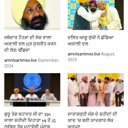
ਜਥੇਦਾਰ ਟੌਹੜਾ ਦੀ ਸੋਚ ਵਾਲਾ
ਦਲਿਤ ਆਗੂ ਸੁੱਖੀ ਨੇ ਛੱਡਿਆ
ਅਕਾਲੀ ਦਲ ਮੁੜ ਸੁਰਜੀਤ ਕਰਨ
ਅਕਾਲੀ ਦਲ
ਦੀ ਲੋੜ: ਢੀਂਡਸਾ
amritsartimes.live
August,
2024
amritsartimes.live
September,
2024
ਗੁਰੂ ਤੇਗ ਬਹਾਦਰ ਜੀ ਦਾ 350
ਸਾਰਾਗੜ੍ਹੀ ਜੰਗ ਦੇ ਸ਼ਹੀਦਾਂ ਦੀ
ਸਾਲਾ ਸ਼ਹੀਦੀ ਦਿਹਾੜਾ 19 ਤੋਂ 25
ਯਾਦ ’ਚ ਬਣੀ ਯਾਦਗਾਰ ਲੋਕ
ਨਵੰਬਰ ਤੱਕ ਮਨਾਵੇਗੀ ਪੰਜਾਬ
ਅਰਪਣ