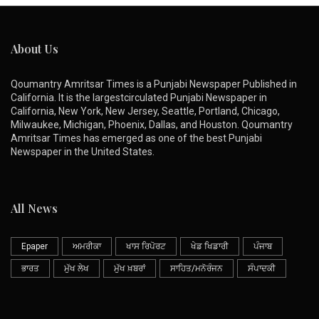
About Us
Qoumantry Amritsar Times is a Punjabi Newspaper Published in
California. It is the largestcirculated Punjabi Newspaper in
California, New York, New Jersey, Seattle, Portland, Chicago,
Milwaukee, Michigan, Phoenix, Dallas, and Houston. Qoumantry
Amritsar Times has emerged as one of the best Punjabi
Newspaper in the United States.
All News
Epaper
ਅਮਰੀਕਾ
ਖਾਸ ਰਿਪੋਰਟ
ਖੇਡ ਖਿਡਾਰੀ
ਪੰਜਾਬ
ਭਾਰਤ
ਮੁੱਖ ਲੇਖ
ਮੁੱਖ ਖ਼ਬਰਾਂ
ਸਾਹਿਤ/ਮਨੋਰੰਜਨ
ਸੰਪਾਦਕੀ