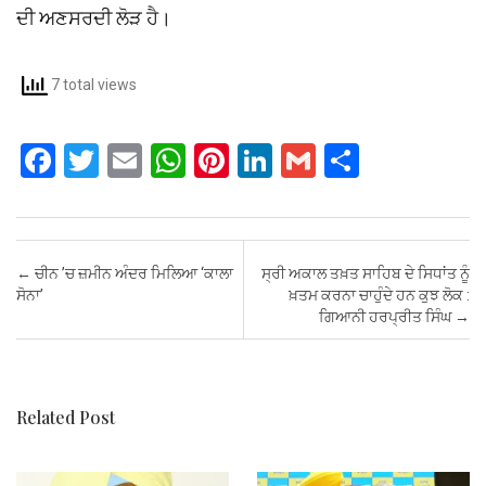
ਦੀ ਅਣਸਰਦੀ ਲੋੜ ਹੈ।
7 total views
F
T
E
W
Pi
Li
G
S
a
wi
m
h
nt
n
m
h
ce
tt
ail
at
er
ke
ail
ar
b
er
s
es
dI
e
Post navigation
←
ਚੀਨ ’ਚ ਜ਼ਮੀਨ ਅੰਦਰ ਮਿਲਿਆ ‘ਕਾਲਾ
ਸ੍ਰੀ ਅਕਾਲ ਤਖ਼ਤ ਸਾਹਿਬ ਦੇ ਸਿਧਾਂਤ ਨੂੰ
o
A
t
n
ਸੋਨਾ’
ਖ਼ਤਮ ਕਰਨਾ ਚਾਹੁੰਦੇ ਹਨ ਕੁਝ ਲੋਕ :
ਗਿਆਨੀ ਹਰਪ੍ਰੀਤ ਸਿੰਘ
→
o
p
k
p
Related Post