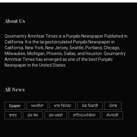
About Us
Qoumantry Amritsar Times is a Punjabi Newspaper Published in
California. It is the largestcirculated Punjabi Newspaper in
California, New York, New Jersey, Seattle, Portland, Chicago,
Milwaukee, Michigan, Phoenix, Dallas, and Houston. Qoumantry
Amritsar Times has emerged as one of the best Punjabi
Newspaper in the United States.
All News
Epaper
ਅਮਰੀਕਾ
ਖਾਸ ਰਿਪੋਰਟ
ਖੇਡ ਖਿਡਾਰੀ
ਪੰਜਾਬ
ਭਾਰਤ
ਮੁੱਖ ਲੇਖ
ਮੁੱਖ ਖ਼ਬਰਾਂ
ਸਾਹਿਤ/ਮਨੋਰੰਜਨ
ਸੰਪਾਦਕੀ