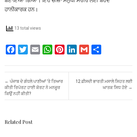
ਬਣਾਇਆ ਗਿਆ। ਇਹ ਚੀਜ਼ਾਂ ਮਨੁੱਖੀ ਸਰੀਰ ਲਈ ਬੇਹੱਦ
ਹਾਨੀਕਾਰਕ ਹਨ।
13 total views
F
T
E
W
Pi
Li
G
S
a
wi
m
h
nt
n
m
h
ce
tt
ail
at
er
ke
ail
ar
b
er
s
es
dI
e
Post navigation
←
ਪੰਜਾਬ ਦੇ ਗੰਧਲੇ ਪਾਣੀਆਂ ‘ਤੇ ਤਿਆਰ
12 ਫ਼ੀਸਦੀ ਭਾਰਤੀ ਮਸਾਲੇ ਸਿਹਤ ਲਈ
o
A
t
n
ਕੀਤੀ ਰਿਪੋਰਟ ਹਾਈ ਕੋਰਟ ਨੇ ਮਨਜ਼ੂਰ
ਘਾਤਕ ਸਿਧ ਹੋਏ
→
ਕਿਉਂ ਨਹੀਂ ਕੀਤੀ?
o
p
k
p
Related Post