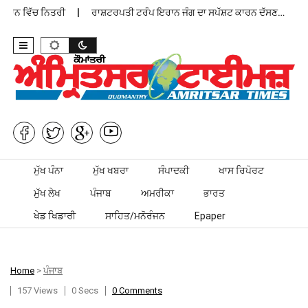
ਾਨ ਵਿੱਚ ਨਿਤਰੀ
ਰਾਸ਼ਟਰਪਤੀ ਟਰੰਪ ਇਰਾਨ ਜੰਗ ਦਾ ਸਪੱਸ਼ਟ ਕਾਰਨ ਦੱਸਣ…
ਪੰ
Skip to content
ਮੁੱਖ ਪੰਨਾ
ਮੁੱਖ ਖਬਰਾ
ਸੰਪਾਦਕੀ
ਖਾਸ ਰਿਪੋਰਟ
ਮੁੱਖ ਲੇਖ
ਪੰਜਾਬ
ਅਮਰੀਕਾ
ਭਾਰਤ
ਖੇਡ ਖਿਡਾਰੀ
ਸਾਹਿਤ/ਮਨੋਰੰਜਨ
Epaper
Home
>
ਪੰਜਾਬ
157 Views
0 Secs
0 Comments