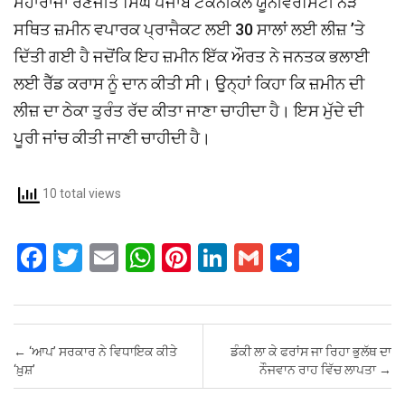
ਮਹਾਰਾਜਾ ਰਣਜੀਤ ਸਿੰਘ ਪੰਜਾਬ ਟੈਕਨੀਕਲ ਯੂਨੀਵਰਸਿਟੀ ਨੇੜੇ
ਸਥਿਤ ਜ਼ਮੀਨ ਵਪਾਰਕ ਪ੍ਰਾਜੈਕਟ ਲਈ 30 ਸਾਲਾਂ ਲਈ ਲੀਜ਼ ’ਤੇ
ਦਿੱਤੀ ਗਈ ਹੈ ਜਦੋਂਕਿ ਇਹ ਜ਼ਮੀਨ ਇੱਕ ਔਰਤ ਨੇ ਜਨਤਕ ਭਲਾਈ
ਲਈ ਰੈੱਡ ਕਰਾਸ ਨੂੰ ਦਾਨ ਕੀਤੀ ਸੀ। ਉੁਨ੍ਹਾਂ ਕਿਹਾ ਕਿ ਜ਼ਮੀਨ ਦੀ
ਲੀਜ਼ ਦਾ ਠੇਕਾ ਤੁਰੰਤ ਰੱਦ ਕੀਤਾ ਜਾਣਾ ਚਾਹੀਦਾ ਹੈ। ਇਸ ਮੁੱਦੇ ਦੀ
ਪੂਰੀ ਜਾਂਚ ਕੀਤੀ ਜਾਣੀ ਚਾਹੀਦੀ ਹੈ।
10 total views
F
T
E
W
Pi
Li
G
S
a
wi
m
h
nt
n
m
h
ce
tt
ail
at
er
ke
ail
ar
b
er
s
es
dI
e
Post navigation
←
‘ਆਪ’ ਸਰਕਾਰ ਨੇ ਵਿਧਾਇਕ ਕੀਤੇ
ਡੰਕੀ ਲਾ ਕੇ ਫਰਾਂਸ ਜਾ ਰਿਹਾ ਭੁਲੱਥ ਦਾ
o
A
t
n
‘ਖ਼ੁਸ਼’
ਨੌਜਵਾਨ ਰਾਹ ਵਿੱਚ ਲਾਪਤਾ
→
o
p