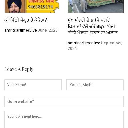
ਕੀ ਮਿੱਠੀ ਜੇਲ੍ਹ ਹੈ ਕੈਨੇਡਾ?
ਮੁੱਖ ਮੰਤਰੀ ਦੇ ਭਰੋਸੇ ਮਗਰੋਂ
ਕਿਸਾਨਾਂ ਵੱਲੋਂ ਚੰਡੀਗੜ੍ਹ ‘ਖੇਤੀ
amritsartimes.live
June, 2025
ਨੀਤੀ ਮੋਰਚਾ’ ਚੁੱਕਣ ਦਾ ਐਲਾਨ
amritsartimes.live
September,
2024
Leave A Reply