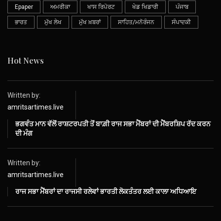
Epaper
ਅਮਰੀਕਾ
ਖਾਸ ਰਿਪੋਰਟ
ਖੇਡ ਖਿਡਾਰੀ
ਪੰਜਾਬ
ਭਾਰਤ
ਮੁੱਖ ਲੇਖ
ਮੁੱਖ ਖ਼ਬਰਾਂ
ਸਾਹਿਤ/ਮਨੋਰੰਜਨ
ਸੰਪਾਦਕੀ
Hot News
Written by:
amritsartimes.live
ਭਗਵੰਤ ਮਾਨ ਵੱਲੋਂ ਰਾਸ਼ਟਰਪਤੀ ਤੋਂ ਬਾਗ਼ੀ ਰਾਜ ਸਭਾ ਮੈਂਬਰਾਂ ਦੀ ਮੈਂਬਰਸ਼ਿਪ ਰੱਦ ਕਰਨ
ਦੀ ਮੰਗ
Written by:
amritsartimes.live
ਰਾਜ ਸਭਾ ਮੈਂਬਰਾਂ ਦਾ ਰਾਜਸੀ ਰਲੇਵਾਂ ਭਾਰਤੀ ਲੋਕਤੰਤਰ ਲਈ ਕਾਲਾ ਅਧਿਆਇ