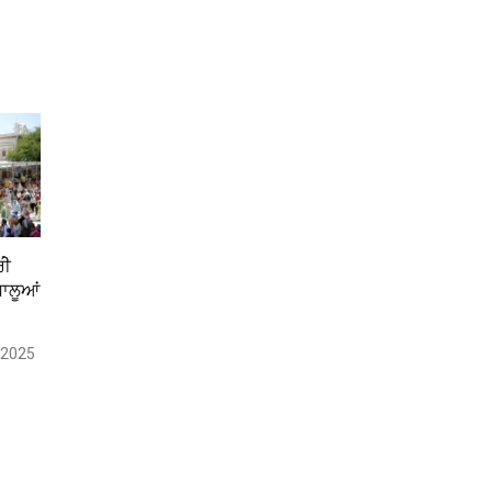
ੀੇ
ਾਲੂਆਂ
, 2025