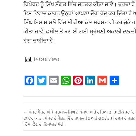
ਰਿਪੋਰਟ ਨੂੰ ਸਿੱਖ ਸੰਗਤ ਵਿੱਚ ਜਨਤਕ ਕੀਤਾ ਜਾਵੇ। ਚਰਚਾ ਹੈ 
ਇਸ ਵਿਵਾਦ ਕਾਰਨ ਉਨ੍ਹਾਂ ਆਪਣਾ ਦੌਰਾ ਰੱਦ ਕਰ ਦਿੱਤਾ ਹੈ
ਸਿੰਘ ਇਸ ਮਾਮਲੇ ਵਿੱਚ ਮੀਡੀਆ ਕੋਲ ਸਪਸ਼ਟ ਵੀ ਕਰ ਚੁੱਕੇ ਹਨ 
ਕੀਤਾ ਜਾਵੇ, ਫ਼ਸੀਲ ਤੋਂ ਬਣਾਈ ਗਈ ਸ਼੍ਰੋਮਣੀ ਅਕਾਲੀ ਦਲ ਦੀ 
ਹੋਣਾ ਚਾਹੀਦਾ ਹੈ।
14 total views
F
T
E
W
Pi
Li
G
S
a
wi
m
h
nt
n
m
h
ce
tt
ail
at
er
ke
ail
ar
b
er
s
es
dI
e
Post navigation
←
ਸੰਸਦ ਮੈਂਬਰ ਅੰਮ੍ਰਿਤਪਾਲ ਸਿੰਘ ਨੇ ਪੰਜਾਬ ਅਤੇ ਹਰਿਆਣਾ ਹਾਈਕੋਰਟ ’ਚ
o
A
t
n
ਦਾਇਰ ਕੀਤੀ, ਸੰਸਦ ਦੇ ਸੈਸ਼ਨ ਵਿੱਚ ਸ਼ਾਮਲ ਹੋਣ ਅਤੇ ਗਣਤੰਤਰ ਦਿਵਸ ਦੇ ਜਸ਼ਨਾ
ਹਿੱਸਾ ਲੈਣ ਦੀ ਇਜਾਜ਼ਤ ਮੰਗੀ
o
p