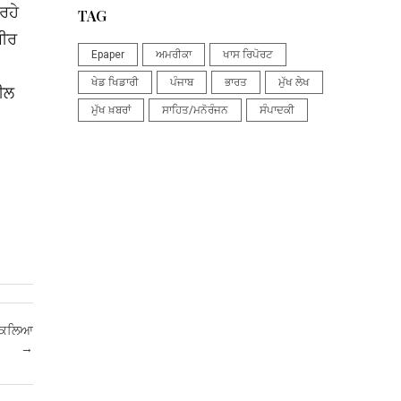
ਰਹੇ
TAG
ਬੀਰ
Epaper
ਅਮਰੀਕਾ
ਖਾਸ ਰਿਪੋਰਟ
ਖੇਡ ਖਿਡਾਰੀ
ਪੰਜਾਬ
ਭਾਰਤ
ਮੁੱਖ ਲੇਖ
਼ੀਲ
ਮੁੱਖ ਖ਼ਬਰਾਂ
ਸਾਹਿਤ/ਮਨੋਰੰਜਨ
ਸੰਪਾਦਕੀ
 ਨਿਕਲਿਆ
→