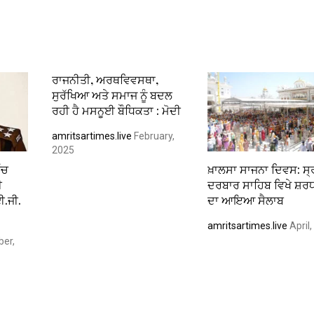
ਰਾਜਨੀਤੀ, ਅਰਥਵਿਵਸਥਾ,
ਸੁਰੱਖਿਆ ਅਤੇ ਸਮਾਜ ਨੂੰ ਬਦਲ
ਰਹੀ ਹੈ ਮਸਨੂਈ ਬੌਧਿਕਤਾ : ਮੋਦੀ
amritsartimes.live
February,
2025
ੱਚ
ਖ਼ਾਲਸਾ ਸਾਜਨਾ ਦਿਵਸ: ਸ੍ਰ
ੀ
ਦਰਬਾਰ ਸਾਹਿਬ ਵਿਖੇ ਸ਼ਰਧ
ਈ.ਜੀ.
ਦਾ ਆਇਆ ਸੈਲਾਬ
amritsartimes.live
April
ber,