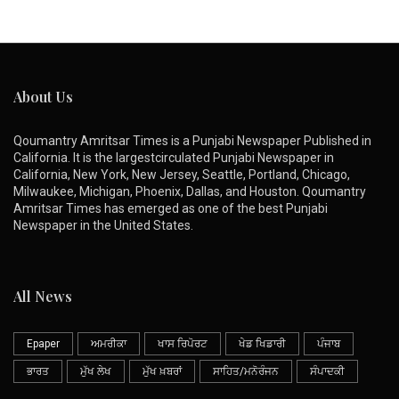
About Us
Qoumantry Amritsar Times is a Punjabi Newspaper Published in
California. It is the largestcirculated Punjabi Newspaper in
California, New York, New Jersey, Seattle, Portland, Chicago,
Milwaukee, Michigan, Phoenix, Dallas, and Houston. Qoumantry
Amritsar Times has emerged as one of the best Punjabi
Newspaper in the United States.
All News
Epaper
ਅਮਰੀਕਾ
ਖਾਸ ਰਿਪੋਰਟ
ਖੇਡ ਖਿਡਾਰੀ
ਪੰਜਾਬ
ਭਾਰਤ
ਮੁੱਖ ਲੇਖ
ਮੁੱਖ ਖ਼ਬਰਾਂ
ਸਾਹਿਤ/ਮਨੋਰੰਜਨ
ਸੰਪਾਦਕੀ