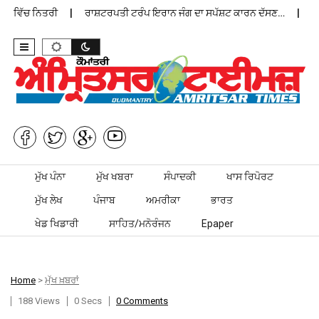
ਨ ਵਿੱਚ ਨਿਤਰੀ
ਰਾਸ਼ਟਰਪਤੀ ਟਰੰਪ ਇਰਾਨ ਜੰਗ ਦਾ ਸਪੱਸ਼ਟ ਕਾਰਨ ਦੱਸਣ…
ਪੰਜ
Skip to content
ਮੁੱਖ ਪੰਨਾ
ਮੁੱਖ ਖਬਰਾ
ਸੰਪਾਦਕੀ
ਖਾਸ ਰਿਪੋਰਟ
ਮੁੱਖ ਲੇਖ
ਪੰਜਾਬ
ਅਮਰੀਕਾ
ਭਾਰਤ
ਖੇਡ ਖਿਡਾਰੀ
ਸਾਹਿਤ/ਮਨੋਰੰਜਨ
Epaper
Home
>
ਮੁੱਖ ਖ਼ਬਰਾਂ
188 Views
0 Secs
0 Comments