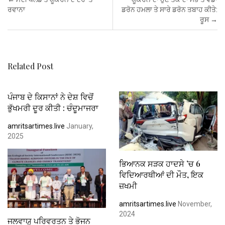
o
A
t
n
ਰਵਾਨਾ
ਡਰੋਨ ਹਮਲਾ ਤੇ ਸਾਰੇ ਡਰੋਨ ਤਬਾਹ ਕੀਤੇ:
ਰੂਸ
→
o
p
k
p
Related Post
ਪੰਜਾਬ ਦੇ ਕਿਸਾਨਾਂ ਨੇ ਦੇਸ਼ ਵਿਚੋਂ
ਭੁੱਖਮਰੀ ਦੂਰ ਕੀਤੀ : ਚੰਦੂਮਾਜਰਾ
amritsartimes.live
January,
2025
ਭਿਆਨਕ ਸੜਕ ਹਾਦਸੇ ’ਚ 6
ਵਿਦਿਆਰਥੀਆਂ ਦੀ ਮੌਤ, ਇਕ
ਜ਼ਖਮੀ
amritsartimes.live
November,
2024
ਜਲਵਾਯੂ ਪਰਿਵਰਤਨ ਤੇ ਭੋਜਨ