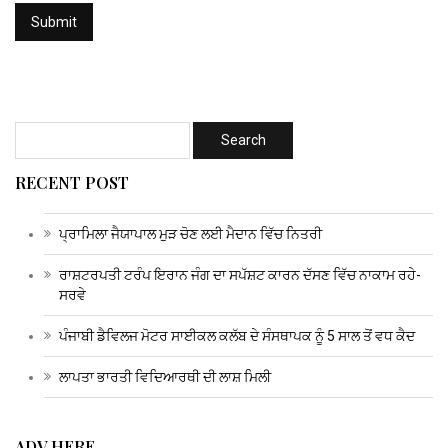
RECENT POST
ਪ੍ਰਾਮਿਲਾ ਜੈਯਾਪਾਲ ਮੁੜ ਚੋਣ ਲਈ ਮੈਦਾਨ ਵਿੱਚ ਨਿਤਰੀ
ਰਾਸ਼ਟਰਪਤੀ ਟਰੰਪ ਇਰਾਨ ਜੰਗ ਦਾ ਸਪੱਸ਼ਟ ਕਾਰਨ ਦੱਸਣ ਵਿੱਚ ਨਾਕਾਮ ਰਹੇ-
ਸਰਵੇ
ਪੰਜਾਬੀ ਡੈਵਿਲਜ ਮੋਟਰ ਸਾਈਕਲ ਕਲੱਬ ਦੇ ਸੰਸਥਾਪਕ ਨੂੰ 5 ਸਾਲ ਤੋਂ ਵਧ ਕੈਦ
ਲਾਪਤਾ ਭਾਰਤੀ ਵਿਦਿਆਰਥੀ ਦੀ ਲਾਸ਼ ਮਿਲੀ
ADV HERE