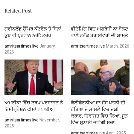
k
p
Related Post
ਗਰੀਨਲੈਂਡ ਉੱਪਰ ਕੰਟਰੋਲ ਤੋਂ ਬਿਨਾਂ
ਵੀਓਮਿੰਗ ਵਿੱਚ ਅੰਗਰੇਜ਼ੀ ਨਾ ਬੋਲਣ
ਕੁਝ ਵੀ ਪ੍ਰਵਾਨ ਨਹੀਂ: ਟਰੰਪ
ਵਾਲੇ ਟਰੱਕ ਡਰਾਈਵਰਾਂ ਦੀ ਸ਼ਾਮਤ
amritsartimes.live
January,
amritsartimes.live
March, 2026
2026
ਅਮਰੀਕਾ ਵਿੱਚ ਟਰੰਪ ਪ੍ਰਸ਼ਾਸਨ ਨੇ
ਕੈਲੀਫੋਰਨੀਆ ਦਾ ਜੱਜ ਪਤਨੀ ਦੀ
ਇਮੀਗ੍ਰੇਸ਼ਨ ਫੀਸਾਂ ਵਧਾਈਆਂ
ਹੱਤਿਆ ਦੇ ਮਾਮਲੇ ਵਿਚ ਦੋਸ਼ੀ
ਕਰਾਰ, ਹਿਰਾਸਤ ਵਿਚ ਲਿਆ, ਜੂਨ
amritsartimes.live
November,
ਵਿੱਚ ਸੁਣਾਈ ਜਾਵੇਗੀ ਸਜ਼ਾ
2025
amritsartimes.live
April, 2025