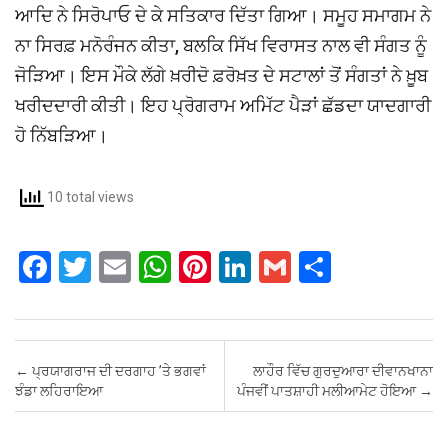
ਆਦਿ ਨੇ ਸਿਰੋਪਾਓ ਦੇ ਕੇ ਸਤਿਕਾਰ ਦਿੱਤਾ ਗਿਆ। ਸਮੂਹ ਸਮਾਗਮ ਨੇ
ਨਾ ਸਿਰਫ਼ ਮਨੋਰੰਜਨ ਕੀਤਾ, ਬਲਕਿ ਸਿੱਖ ਵਿਰਾਸਤ ਨਾਲ ਵੀ ਸੰਗਤ ਨੂੰ
ਜੋੜਿਆ। ਇਸ ਮੌਕੇ ਲੱਗੇ ਖ਼ਰੀਦੋ ਫ਼ਰੋਖ਼ਤ ਦੇ ਸਟਾਲਾਂ ਤੋਂ ਸੰਗਤਾਂ ਨੇ ਖ਼ੂਬ
ਖਰੀਦਦਾਰੀ ਕੀਤੀ। ਇਹ ਪ੍ਰੋਗਰਾਮ ਅਮਿੱਟ ਪੈੜਾਂ ਛੱਡਦਾ ਯਾਦਗਾਰੀ
ਹੋ ਨਿੱਬੜਿਆ।
10 total views
F
T
E
W
Pi
Li
G
S
a
wi
m
h
nt
n
m
h
ce
tt
ail
at
er
ke
ail
ar
b
er
s
es
dI
e
Post navigation
←
ਪ੍ਰਯਾਗਰਾਜ ਦੀ ਦਰਗਾਹ ’ਤੇ ਭਗਵਾਂ
ਲਾਹੌਰ ਵਿੱਚ ਗੁਰਦੁਆਰਾ ਦੀਵਾਨਖਾਨਾ
o
A
t
n
ਝੰਡਾ ਲਹਿਰਾਇਆ
ਪੰਜਵੀਂ ਪਾਤਸ਼ਾਹੀ ਮਲੀਆਮੇਟ ਹੋਇਆ
→
o
p