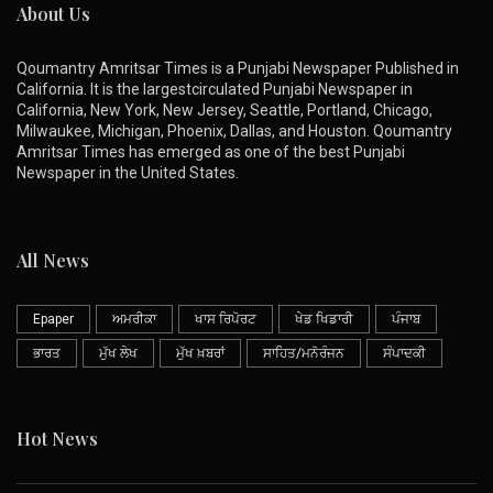
About Us
Qoumantry Amritsar Times is a Punjabi Newspaper Published in
California. It is the largestcirculated Punjabi Newspaper in
California, New York, New Jersey, Seattle, Portland, Chicago,
Milwaukee, Michigan, Phoenix, Dallas, and Houston. Qoumantry
Amritsar Times has emerged as one of the best Punjabi
Newspaper in the United States.
All News
Epaper
ਅਮਰੀਕਾ
ਖਾਸ ਰਿਪੋਰਟ
ਖੇਡ ਖਿਡਾਰੀ
ਪੰਜਾਬ
ਭਾਰਤ
ਮੁੱਖ ਲੇਖ
ਮੁੱਖ ਖ਼ਬਰਾਂ
ਸਾਹਿਤ/ਮਨੋਰੰਜਨ
ਸੰਪਾਦਕੀ
Hot News