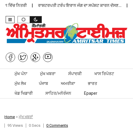
ਾਨ ਵਿੱਚ ਨਿਤਰੀ
ਰਾਸ਼ਟਰਪਤੀ ਟਰੰਪ ਇਰਾਨ ਜੰਗ ਦਾ ਸਪੱਸ਼ਟ ਕਾਰਨ ਦੱਸਣ…
ਪੰਜ
Skip to content
ਮੁੱਖ ਪੰਨਾ
ਮੁੱਖ ਖਬਰਾ
ਸੰਪਾਦਕੀ
ਖਾਸ ਰਿਪੋਰਟ
ਮੁੱਖ ਲੇਖ
ਪੰਜਾਬ
ਅਮਰੀਕਾ
ਭਾਰਤ
ਖੇਡ ਖਿਡਾਰੀ
ਸਾਹਿਤ/ਮਨੋਰੰਜਨ
Epaper
Home
>
ਮੁੱਖ ਖ਼ਬਰਾਂ
95 Views
0 Secs
0 Comments