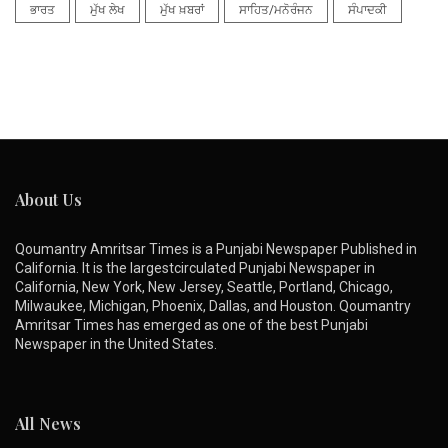
ਭਾਰਤ
ਮੁੱਖ ਲੇਖ
ਮੁੱਖ ਖ਼ਬਰਾਂ
ਸਾਹਿਤ/ਮਨੋਰੰਜਨ
ਸੰਪਾਦਕੀ
About Us
Qoumantry Amritsar Times is a Punjabi Newspaper Published in
California. It is the largestcirculated Punjabi Newspaper in
California, New York, New Jersey, Seattle, Portland, Chicago,
Milwaukee, Michigan, Phoenix, Dallas, and Houston. Qoumantry
Amritsar Times has emerged as one of the best Punjabi
Newspaper in the United States.
All News