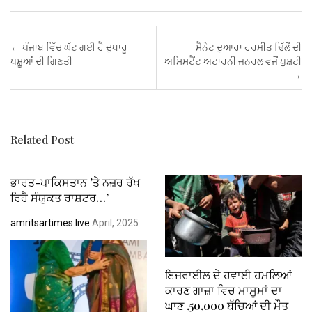
ce
tt
ail
at
er
ke
ail
ar
b
er
s
es
dI
e
Post navigation
←
ਪੰਜਾਬ ਵਿੱਚ ਘੱਟ ਗਈ ਹੈ ਦੁਧਾਰੂ
ਸੈਨੇਟ ਦੁਆਰਾ ਹਰਮੀਤ ਢਿੱਲੋਂ ਦੀ
o
A
t
n
ਪਸ਼ੂਆਂ ਦੀ ਗਿਣਤੀ
ਅਸਿਸਟੈਂਟ ਅਟਾਰਨੀ ਜਨਰਲ ਵਜੋਂ ਪੁਸ਼ਟੀ
→
o
p
k
p
Related Post
ਭਾਰਤ-ਪਾਕਿਸਤਾਨ ’ਤੇ ਨਜ਼ਰ ਰੱਖ
ਰਿਹੈ ਸੰਯੁਕਤ ਰਾਸ਼ਟਰ…’
amritsartimes.live
April, 2025
ਇਜਰਾਈਲ ਦੇ ਹਵਾਈ ਹਮਲਿਆਂ
ਕਾਰਣ ਗਾਜ਼ਾ ਵਿਚ ਮਾਸੂਮਾਂ ਦਾ
ਘਾਣ ,50,000 ਬੱਚਿਆਂ ਦੀ ਮੌਤ