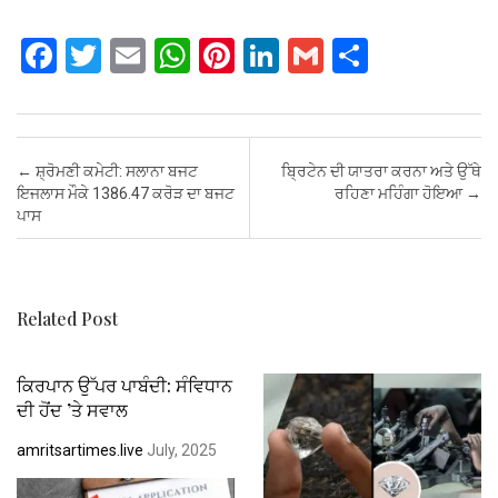
F
T
E
W
Pi
Li
G
S
a
wi
m
h
nt
n
m
h
ce
tt
ail
at
er
ke
ail
ar
b
er
s
es
dI
e
Post navigation
←
ਸ਼੍ਰੋਮਣੀ ਕਮੇਟੀ: ਸਲਾਨਾ ਬਜਟ
ਬ੍ਰਿਟੇਨ ਦੀ ਯਾਤਰਾ ਕਰਨਾ ਅਤੇ ਉੱਥੇ
o
A
t
n
ਇਜਲਾਸ ਮੌਕੇ 1386.47 ਕਰੋੜ ਦਾ ਬਜਟ
ਰਹਿਣਾ ਮਹਿੰਗਾ ਹੋਇਆ
→
ਪਾਸ
o
p
k
p
Related Post
ਕਿਰਪਾਨ ਉੱਪਰ ਪਾਬੰਦੀ: ਸੰਵਿਧਾਨ
ਦੀ ਹੋਂਦ ’ਤੇ ਸਵਾਲ
amritsartimes.live
July, 2025