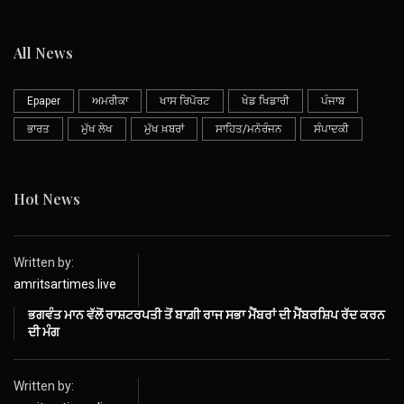
All News
Epaper
ਅਮਰੀਕਾ
ਖਾਸ ਰਿਪੋਰਟ
ਖੇਡ ਖਿਡਾਰੀ
ਪੰਜਾਬ
ਭਾਰਤ
ਮੁੱਖ ਲੇਖ
ਮੁੱਖ ਖ਼ਬਰਾਂ
ਸਾਹਿਤ/ਮਨੋਰੰਜਨ
ਸੰਪਾਦਕੀ
Hot News
Written by:
amritsartimes.live
ਭਗਵੰਤ ਮਾਨ ਵੱਲੋਂ ਰਾਸ਼ਟਰਪਤੀ ਤੋਂ ਬਾਗ਼ੀ ਰਾਜ ਸਭਾ ਮੈਂਬਰਾਂ ਦੀ ਮੈਂਬਰਸ਼ਿਪ ਰੱਦ ਕਰਨ
ਦੀ ਮੰਗ
Written by: