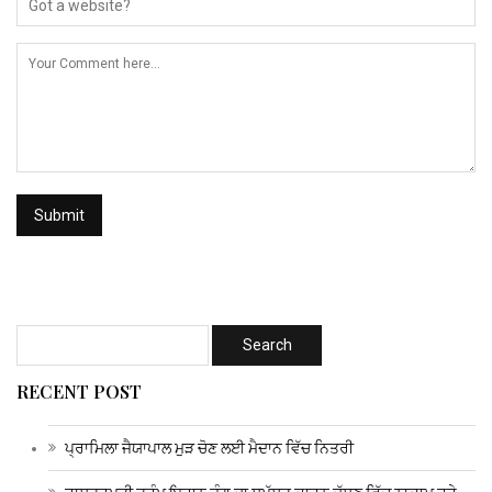
RECENT POST
ਪ੍ਰਾਮਿਲਾ ਜੈਯਾਪਾਲ ਮੁੜ ਚੋਣ ਲਈ ਮੈਦਾਨ ਵਿੱਚ ਨਿਤਰੀ