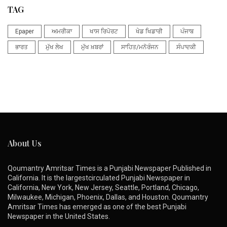
TAG
Epaper
ਅਮਰੀਕਾ
ਖਾਸ ਰਿਪੋਰਟ
ਖੇਡ ਖਿਡਾਰੀ
ਪੰਜਾਬ
ਭਾਰਤ
ਮੁੱਖ ਲੇਖ
ਮੁੱਖ ਖ਼ਬਰਾਂ
ਸਾਹਿਤ/ਮਨੋਰੰਜਨ
ਸੰਪਾਦਕੀ
About Us
Qoumantry Amritsar Times is a Punjabi Newspaper Published in
California. It is the largestcirculated Punjabi Newspaper in
California, New York, New Jersey, Seattle, Portland, Chicago,
Milwaukee, Michigan, Phoenix, Dallas, and Houston. Qoumantry
Amritsar Times has emerged as one of the best Punjabi
Newspaper in the United States.