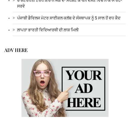
ਰਾਸ਼ਟਰਪਤੀ ਟਰੰਪ ਇਰਾਨ ਜੰਗ ਦਾ ਸਪੱਸ਼ਟ ਕਾਰਨ ਦੱਸਣ ਵਿੱਚ ਨਾਕਾਮ ਰਹੇ-
ਸਰਵੇ
ਪੰਜਾਬੀ ਡੈਵਿਲਜ ਮੋਟਰ ਸਾਈਕਲ ਕਲੱਬ ਦੇ ਸੰਸਥਾਪਕ ਨੂੰ 5 ਸਾਲ ਤੋਂ ਵਧ ਕੈਦ
ਲਾਪਤਾ ਭਾਰਤੀ ਵਿਦਿਆਰਥੀ ਦੀ ਲਾਸ਼ ਮਿਲੀ
ADV HERE