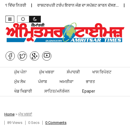
ਾਨ ਵਿੱਚ ਨਿਤਰੀ
ਰਾਸ਼ਟਰਪਤੀ ਟਰੰਪ ਇਰਾਨ ਜੰਗ ਦਾ ਸਪੱਸ਼ਟ ਕਾਰਨ ਦੱਸਣ…
ਪੰ
Skip to content
ਮੁੱਖ ਪੰਨਾ
ਮੁੱਖ ਖਬਰਾ
ਸੰਪਾਦਕੀ
ਖਾਸ ਰਿਪੋਰਟ
ਮੁੱਖ ਲੇਖ
ਪੰਜਾਬ
ਅਮਰੀਕਾ
ਭਾਰਤ
ਖੇਡ ਖਿਡਾਰੀ
ਸਾਹਿਤ/ਮਨੋਰੰਜਨ
Epaper
Home
>
ਮੁੱਖ ਖ਼ਬਰਾਂ
89 Views
0 Secs
0 Comments