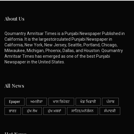
About Us
Qoumantry Amritsar Times is a Punjabi Newspaper Published in
California. It is the largestcirculated Punjabi Newspaper in
California, New York, New Jersey, Seattle, Portland, Chicago,
Milwaukee, Michigan, Phoenix, Dallas, and Houston. Qoumantry
Amritsar Times has emerged as one of the best Punjabi
Newspaper in the United States.
All News
Epaper
ਅਮਰੀਕਾ
ਖਾਸ ਰਿਪੋਰਟ
ਖੇਡ ਖਿਡਾਰੀ
ਪੰਜਾਬ
ਭਾਰਤ
ਮੁੱਖ ਲੇਖ
ਮੁੱਖ ਖ਼ਬਰਾਂ
ਸਾਹਿਤ/ਮਨੋਰੰਜਨ
ਸੰਪਾਦਕੀ