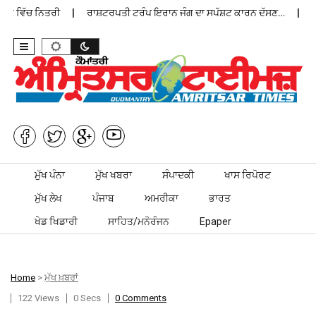
ਨ ਵਿੱਚ ਨਿਤਰੀ
ਰਾਸ਼ਟਰਪਤੀ ਟਰੰਪ ਇਰਾਨ ਜੰਗ ਦਾ ਸਪੱਸ਼ਟ ਕਾਰਨ ਦੱਸਣ…
ਪੰਜ
Skip to content
ਮੁੱਖ ਪੰਨਾ
ਮੁੱਖ ਖਬਰਾ
ਸੰਪਾਦਕੀ
ਖਾਸ ਰਿਪੋਰਟ
ਮੁੱਖ ਲੇਖ
ਪੰਜਾਬ
ਅਮਰੀਕਾ
ਭਾਰਤ
ਖੇਡ ਖਿਡਾਰੀ
ਸਾਹਿਤ/ਮਨੋਰੰਜਨ
Epaper
Home
>
ਮੁੱਖ ਖ਼ਬਰਾਂ
122 Views
0 Secs
0 Comments