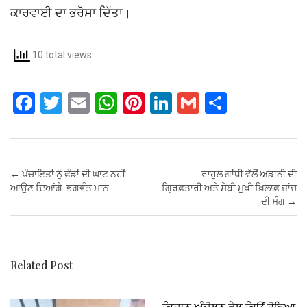
ਕਾਰਵਾਈ ਦਾ ਭਰੋਸਾ ਦਿੱਤਾ।
10 total views
F
T
E
W
Pi
Li
G
S
a
wi
m
h
nt
n
m
h
ce
tt
ail
at
er
ke
ail
ar
b
er
s
es
dI
e
Post navigation
←
ਪੰਚਾਇਤਾਂ ਨੂੰ ਫੰਡਾਂ ਦੀ ਘਾਟ ਨਹੀਂ
ਰਾਹੁਲ ਗਾਂਧੀ ਵੱਲੋਂ ਅਡਾਨੀ ਦੀ
o
A
t
n
ਆਉਣ ਦਿਆਂਗੇ: ਭਗਵੰਤ ਮਾਨ
ਗ੍ਰਿਫ਼ਤਾਰੀ ਅਤੇ ਸੇਬੀ ਮੁਖੀ ਖ਼ਿਲਾਫ਼ ਜਾਂਚ
ਦੀ ਮੰਗ
→
o
p
k
p
Related Post
ਕਿਸਾਨ ਅੰਦੋਲਨ ਫੇਲ ਕਿਉਂ ਹੋਇਆ