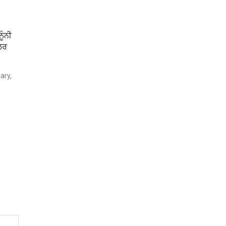
ੂੰਨੀ
ੱਲਰ
ary,