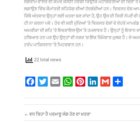
ਸੰਗਰਾਮ ਵਾਸਤੇ ਵੀ ਕਮਰ ਕੱਸਣੀ ਹੋਵੇਗੀ ਕਿਉਂਕਿ ਮਹਾਸ਼ਕਤੀਆਂ ਦੀ ਚਿਰਾਂ ਤੋਂ 
ਲਗਾਉਣ ਵਿੱਚ ਕੌਮਾਂਤਰੀ ਸਹਿਯੋਗ ਦੀਆਂ ਹੱਦਬੰਦੀਆਂ ਹਨ। ਵਿਕਸਤ ਦੇਸ਼ ਆਪਣ
ਜਿੱਥੇ ਅੱਤਵਾਦ ਉਨ੍ਹਾਂ ਲਈ ਖ਼ਤਰਾ ਬਣ ਜਾਂਦਾ ਹੈ, ਉਹ ਉਸ ਦੀ ਸਿਰੀ ਨੱਪਣੋਂ ਵੀ ਨਹ
ਹੀ ਨਾ ਕਰਨਾ ਪਵੇ। ਹੋਰ ਵੀ ਕਈ ਮੁੱਦਿਆਂ ’ਤੇ ਵਿਕਸਤ ਦੇਸ਼ਾਂ ਦੇ ਦੋਹਰੇ ਮਾ
ਅਮਰੀਕਾ ਦੀ ਸ਼ਹਿ ’ਤੇ ਇਜ਼ਰਾਇਲ ਉਸ ’ਤੇ ਹਮਲਾਵਰ ਹੈ। ਉਨ੍ਹਾਂ ਨੂੰ ਇਰਾਨ ਦ
ਹਥਿਆਰ ਹਨ ਪਰ ਉਹ ਉਨ੍ਹਾਂ ਦੀ ਨਜ਼ਰ ’ਚ ਇੱਕ ਜ਼ਿੰਮੇਵਾਰ ਮੁਲਕ ਹੈ। ਜੇ ਅਮਰੀ
ਟਰੰਪ ਪਾਕਿਸਤਾਨ ’ਤੇ ਮਿਹਰਬਾਨ ਹਨ।
22 total views
F
T
E
W
Pi
Li
G
S
a
wi
m
h
nt
n
m
h
ce
tt
ail
at
er
ke
ail
ar
b
er
s
es
dI
e
Post navigation
←
ਵਧ ਰਿਹਾ ਹੈ ਪਰਮਾਣੂ ਜੰਗ ਹੋਣ ਦਾ ਖ਼ਤਰਾ
o
A
t
n
o
p