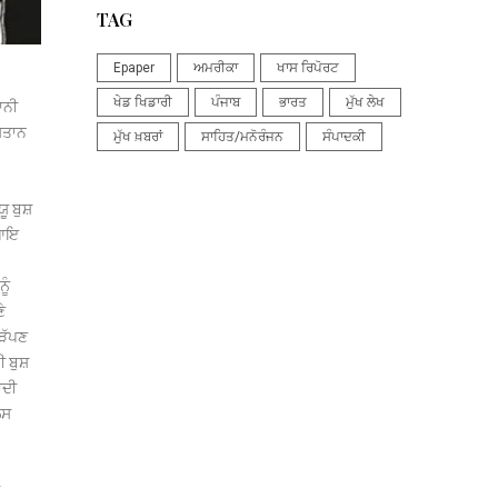
TAG
Epaper
ਅਮਰੀਕਾ
ਖਾਸ ਰਿਪੋਰਟ
ਖੇਡ ਖਿਡਾਰੀ
ਪੰਜਾਬ
ਭਾਰਤ
ਮੁੱਖ ਲੇਖ
ਾਨੀ
ਸਤਾਨ
ਮੁੱਖ ਖ਼ਬਰਾਂ
ਸਾਹਿਤ/ਮਨੋਰੰਜਨ
ਸੰਪਾਦਕੀ
ੂ ਬੁਸ਼
ਿਆਇ
ੂੰ
ੇ
ੜੱਪਣ
ੀ ਬੁਸ਼
ਾਦੀ
ੈਸ