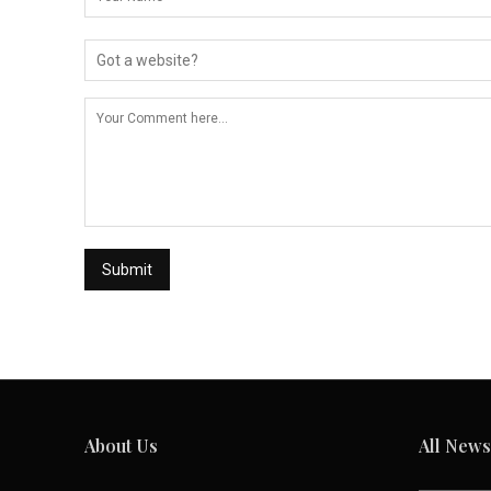
About Us
All News