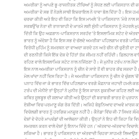
ਅਮਰੀਕਾ ਨੂੰ ਆਪਣੇ ਭੂ-ਰਾਜਨੀਤਕ ਟੀਚਿਆਂ ਨੂੰ ਸੇਧਣ ਲਈ ਪਾਕਿਸਤਾਨ ਦੀ ਜ਼
ਅਮਰੀਕਾ ਦੇ ਸਭ ਤੋਂ ਨੇੜਲੇ ਸਾਥੀ ਇਜ਼ਰਾਇਲ ਨੇ ਧਾਵਾ ਬੋਲ ਦਿੱਤਾ ਹੈ। ਇਸ ਹ
ਚਰਚਾ ਕੀਤੀ ਅਤੇ ਇਹ ਵੀ ਕਿਹਾ ਕਿ ਇਸ ਮਾਮਲੇ ’ਤੇ ਪਾਕਿਸਤਾਨ ‘ਮੇਰੇ ਨਾਲ ਸ
ਸਰਬਉੱਚ ਨੇਤਾ ਦੀ ਤਾਨਾਸ਼ਾਹੀ ਦੇ ਖ਼ਾਤਮੇ ਲਈ ਸੁੰਨੀ ਪਾਕਿਸਤਾਨ ਨੂੰ ਮੋਹਰਲੇ ਮ
ਦਿੱਤੀ ਕਿ ਉਹ ਅਫ਼ਗਾਨ-ਪਾਕਿਸਤਾਨ ਸਰਹੱਦ ’ਤੇ ਇਸਲਾਮਿਕ ਸਟੇਟ ਦੇ ਅੱਤਵਾਦੀਆ
ਭਾਰਤ ਨੂੰ ਅੰਦੇਸ਼ਾ ਹੈ ਕਿ ਇਸ ਸਭ ਦੇ ਚੱਲਦੇ ਅਮਰੀਕਾ ਪਹਿਲਗਾਮ ਵਰਗੇ ਪਾਕ
ਵਿਰੋਧੀ ਮੁਹਿੰਮ ਨੂੰ ਸਮਰਥਨ ਦਾ ਵਾਅਦਾ ਕਰਦੇ ਹਨ ਅਤੇ ਚੀਨ ਦੀ ਚੁਣੌਤੀ 
ਦੀ ਰਣਨੀਤੀ ਕਿਸੇ ਇੱਕ ਦੇਸ਼ ਦੇ ਹਿੱਤਾਂ ਤੱਕ ਸੀਮਤ ਨਹੀਂ ਰਹਿੰਦੀ। ਫ਼ਿਲਹਾਲ
ਰਹਿਣ ਵਾਲੇ ਇਸਲਾਮਿਕ ਸਟੇਟ ਨਾਲ ਨਜਿੱਠਣਾ ਹੈ। ਜੇ ਮੁਨੀਰ ਟਰੰਪ ਨਾਲ ਸੌਦਾ
ਇਸ ਨਾਲ ਅਮਰੀਕਾ ਪਾਕਿਸਤਾਨ ਨੂੰ ਚੀਨ ਦੇ ਸਾਏ ਤੋਂ ਵੀ ਬਾਹਰ ਕੱਢ ਸਕਦਾ ਹੈ
ਮੇਲ ਖਾਂਦਾ ਨਹੀਂ ਦਿਸ ਰਿਹਾ ਹੈ। ਜੇ ਅਮਰੀਕਾ ਪਾਕਿਸਤਾਨ ਨੂੰ ਚੀਨ ਦੇ ਚੁੰਗਲ ’
ਪਨਾਹ ਵਿੱਚ ਜਾ ਕੇ ਭਾਰਤ ਵਿੱਚ ਪਹਿਲਗਾਮ ਵਰਗੇ ਖ਼ੌਫ਼ਨਾਕ ਜਹਾਦੀ ਹਮਲੇ ਕਰ
ਟਰੰਪ ਦੀ ਮੰਨੀਏ ਤਾਂ ਉਨ੍ਹਾਂ ਨੇ ਮੁਨੀਰ ਨੂੰ ਇਸ ਕਾਰਨ ਸ਼ੁਕਰੀਆ ਕਹਿਣ ਲਈ ਅ
ਕਥਿਤ ਸੂਝਬੂਝ ਦੀ ਸ਼ਲਾਘਾ ਕੀਤੀ ਅਤੇ ਉਨ੍ਹਾਂ ਦੀ ਬਰਾਬਰੀ ਭਾਰਤ ਦੇ ਪ੍ਰਧਾਨ 
ਏਸ਼ੀਆ ਵਿਚ ਪਰਮਾਣੂ ਜੰਗ ਰੋਕ ਦਿੱਤੀ। ਅਜਿਹੇ ਬੇਬੁਨਿਆਦ ਦਾਅਵੇ ਖ਼ਾਰਜ ਕਰਨ ਲ
ਵਿਚੋਲਗੀ ਭਾਰਤ ਨੂੰ ਹਰਗਿਜ਼ ਮਨਜ਼ੂਰ ਨਹੀਂ ਹੈ। ਕੈਨੇਡਾ ਵਿੱਚ ਜੀ-7 ਸਿਖਰ ਸੰਮ
ਦੇਸ਼ਾਂ ਦੇ ਦੋਹਰੇ ਮਾਪਦੰਡਾਂ ਦੀ ਆਲੋਚਨਾ ਕੀਤੀ। ਉਨ੍ਹਾਂ ਨੇ ਇਹ ਵੀ ਕਿਹਾ ਕਿ 
ਸਮਰਥਨ ਕਰਨ ਵਾਲੇ ਦੇਸ਼ਾਂ ਨੂੰ ਇਨਾਮ ਦਿੰਦੇ ਹਨ।’ ਅੱਤਵਾਦ-ਅੱਤਵਾਦ ਵਿਚਾਲ
ਸਕਿਆ ਹੈ। ਭਾਰਤ ਨੂੰ ਪਾਕਿਸਤਾਨ ਦਾ ਅੱਤਵਾਦੀ ਚਿਹਰਾ ਸਾਹਮਣੇ ਲਿਆਉਣ ਅਤੇ