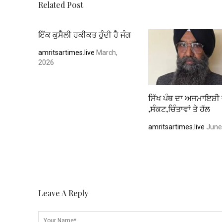
k
p
Related Post
ਇੱਕ ਕੁਸੈਲੀ ਹਕੀਕਤ ਹੁੰਦੀ ਹੈ ਜੰਗ
amritsartimes.live
March,
2026
ਸਿੱਖ ਪੰਥ ਦਾ ਅਜਮਾਇਸ਼ੀ 
,ਸੰਕਟ,ਚਿੰਤਾਵਾਂ ਤੇ ਹੱਲ
amritsartimes.live
June
Leave A Reply