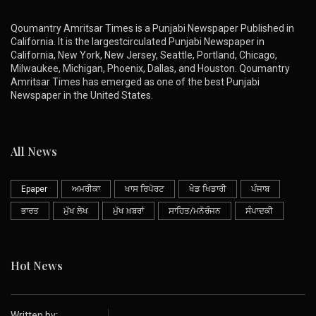
Qoumantry Amritsar Times is a Punjabi Newspaper Published in
California. It is the largestcirculated Punjabi Newspaper in
California, New York, New Jersey, Seattle, Portland, Chicago,
Milwaukee, Michigan, Phoenix, Dallas, and Houston. Qoumantry
Amritsar Times has emerged as one of the best Punjabi
Newspaper in the United States.
All News
Epaper
ਅਮਰੀਕਾ
ਖਾਸ ਰਿਪੋਰਟ
ਖੇਡ ਖਿਡਾਰੀ
ਪੰਜਾਬ
ਭਾਰਤ
ਮੁੱਖ ਲੇਖ
ਮੁੱਖ ਖ਼ਬਰਾਂ
ਸਾਹਿਤ/ਮਨੋਰੰਜਨ
ਸੰਪਾਦਕੀ
Hot News
Written by: