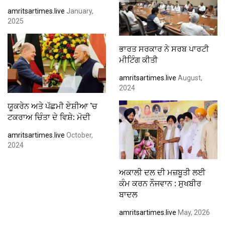
amritsartimes.live
January,
2025
ਭਾਰਤ ਸਰਕਾਰ ਨੇ ਸਰਬ ਪਾਰਟੀ
ਮੀਟਿੰਗ ਕੀਤੀ
amritsartimes.live
August,
2024
ਯੂਕਰੇਨ ਅਤੇ ਪੱਛਮੀ ਏਸ਼ੀਆ ’ਚ
ਟਕਰਾਅ ਚਿੰਤਾ ਦੇ ਵਿਸ਼ੇ: ਮੋਦੀ
amritsartimes.live
October,
2024
ਅਕਾਲੀ ਦਲ ਦੀ ਮਜ਼ਬੂਤੀ ਲਈ
ਕੰਮ ਕਰਨ ਨੌਜਵਾਨ : ਸੁਖਬੀਰ
ਬਾਦਲ
amritsartimes.live
May, 2026