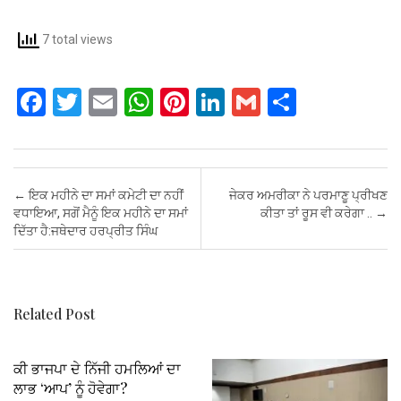
7 total views
F
T
E
W
Pi
Li
G
S
a
wi
m
h
nt
n
m
h
ce
tt
ail
at
er
ke
ail
ar
b
er
s
es
dI
e
Post navigation
←
ਇਕ ਮਹੀਨੇ ਦਾ ਸਮਾਂ ਕਮੇਟੀ ਦਾ ਨਹੀਂ
ਜੇਕਰ ਅਮਰੀਕਾ ਨੇ ਪਰਮਾਣੂ ਪ੍ਰੀਖਣ
o
A
t
n
ਵਧਾਇਆ, ਸਗੋਂ ਮੈਨੂੰ ਇਕ ਮਹੀਨੇ ਦਾ ਸਮਾਂ
ਕੀਤਾ ਤਾਂ ਰੂਸ ਵੀ ਕਰੇਗਾ ..
→
ਦਿੱਤਾ ਹੈ:ਜਥੇਦਾਰ ਹਰਪ੍ਰੀਤ ਸਿੰਘ
o
p
k
p
Related Post
ਕੀ ਭਾਜਪਾ ਦੇ ਨਿੱਜੀ ਹਮਲਿਆਂ ਦਾ
ਲਾਭ ‘ਆਪ’ ਨੂੰ ਹੋਵੇਗਾ?