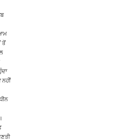
ਿਬ
ੇਆਮ
ਤੋਂ
ਦਲ
ੰਦਾ
 ਨਹੀਂ
ਅਧੀਨ
ਨ।
ਫ਼
ਗਿਣਤੀ