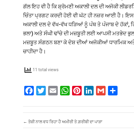
ਗੱਲ ਇਹ ਵੀ ਹੈ ਕਿ ਸ਼੍ਰੋਮਣੀ ਅਕਾਲੀ ਦਲ ਦੀ ਅਜੋਕੀ ਲੀਡਰਸ਼ਿਪ ਪ
ਚਿੰਤਾ ਪ੍ਰਗਟ ਕਰਦੀ ਹੋਈ ਵੀ ਘੱਟ ਹੀ ਨਜ਼ਰ ਆਈ ਹੈ। ਇਸ 
ਅਕਾਲੀ ਦਲ ਦੇ ਵੱਖ-ਵੱਖ ਧੜਿਆਂ ਨੂੰ ਪੰਥ ਤੇ ਪੰਜਾਬ ਦੇ ਹੱਕ
ਭਲਾ) ਅਤੇ ਸੰਘੀ ਢਾਂਚੇ ਦੀ ਮਜ਼ਬੂਤੀ ਲਈ ਆਪਸੀ ਮਤਭੇਦ ਭੁਲਾ
ਮਜ਼ਬੂਤ ਸੰਗਠਨ ਬਣਾ ਕੇ ਦੇਸ਼ ਦੀਆਂ ਅਜੋਕੀਆਂ ਧਾਰਮਿਕ ਅਤੇ
ਚਾਹੀਦਾ ਹੈ।
11 total views
F
T
E
W
Pi
Li
G
S
a
wi
m
h
nt
n
m
h
ce
tt
ail
at
er
ke
ail
ar
b
er
s
es
dI
e
Post navigation
←
ਤੇਜ਼ੀ ਨਾਲ ਵਧ ਰਿਹਾ ਹੈ ਅਮੀਰੀ ਤੇ ਗ਼ਰੀਬੀ ਦਾ ਪਾੜਾ
o
A
t
n