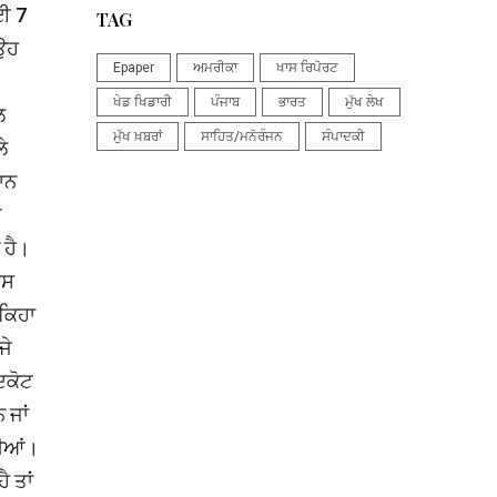
ਾਈ 7
TAG
 ਉਹ
Epaper
ਅਮਰੀਕਾ
ਖਾਸ ਰਿਪੋਰਟ
ਖੇਡ ਖਿਡਾਰੀ
ਪੰਜਾਬ
ਭਾਰਤ
ਮੁੱਖ ਲੇਖ
ਲ
ਮੁੱਖ ਖ਼ਬਰਾਂ
ਸਾਹਿਤ/ਮਨੋਰੰਜਨ
ਸੰਪਾਦਕੀ
ੇ
ਾਨ
ੀ
 ਹੈ।
ਿਸ
 ਕਿਹਾ
ਜੇ
ਦਕੋਟ
 ਜਾਂ
ਗੀਆਂ।
 ਤਾਂ