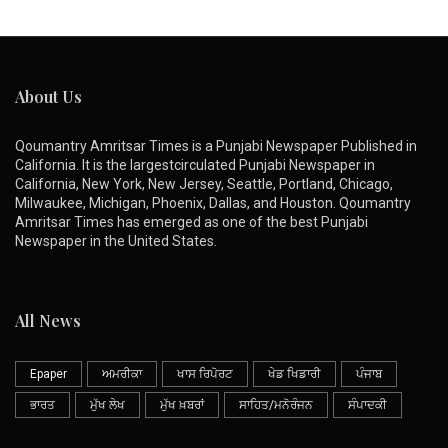
About Us
Qoumantry Amritsar Times is a Punjabi Newspaper Published in
California. It is the largestcirculated Punjabi Newspaper in
California, New York, New Jersey, Seattle, Portland, Chicago,
Milwaukee, Michigan, Phoenix, Dallas, and Houston. Qoumantry
Amritsar Times has emerged as one of the best Punjabi
Newspaper in the United States.
All News
Epaper
ਅਮਰੀਕਾ
ਖਾਸ ਰਿਪੋਰਟ
ਖੇਡ ਖਿਡਾਰੀ
ਪੰਜਾਬ
ਭਾਰਤ
ਮੁੱਖ ਲੇਖ
ਮੁੱਖ ਖ਼ਬਰਾਂ
ਸਾਹਿਤ/ਮਨੋਰੰਜਨ
ਸੰਪਾਦਕੀ