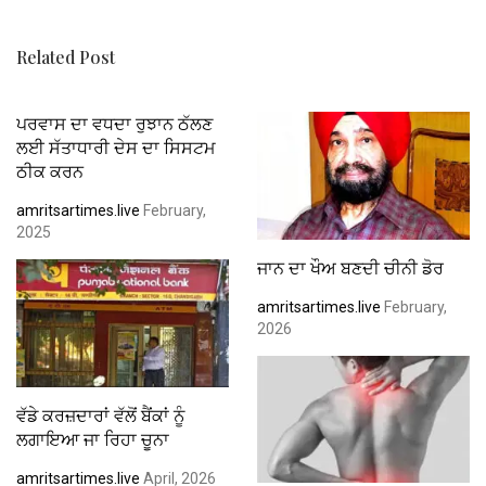
k
p
Related Post
ਪਰਵਾਸ ਦਾ ਵਧਦਾ ਰੁਝਾਨ ਠੱਲਣ
ਲਈ ਸੱਤਾਧਾਰੀ ਦੇਸ ਦਾ ਸਿਸਟਮ
ਠੀਕ ਕਰਨ
amritsartimes.live
February,
2025
ਜਾਨ ਦਾ ਖੌਅ ਬਣਦੀ ਚੀਨੀ ਡੋਰ
amritsartimes.live
February,
2026
ਵੱਡੇ ਕਰਜ਼ਦਾਰਾਂ ਵੱਲੋਂ ਬੈਂਕਾਂ ਨੂੰ
ਲਗਾਇਆ ਜਾ ਰਿਹਾ ਚੂਨਾ
amritsartimes.live
April, 2026