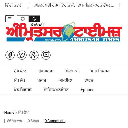
 ਵਿੱਚ ਨਿਤਰੀ
ਰਾਸ਼ਟਰਪਤੀ ਟਰੰਪ ਇਰਾਨ ਜੰਗ ਦਾ ਸਪੱਸ਼ਟ ਕਾਰਨ ਦੱਸਣ…
ਪੰਜਾ
Skip to content
ਮੁੱਖ ਪੰਨਾ
ਮੁੱਖ ਖਬਰਾ
ਸੰਪਾਦਕੀ
ਖਾਸ ਰਿਪੋਰਟ
ਮੁੱਖ ਲੇਖ
ਪੰਜਾਬ
ਅਮਰੀਕਾ
ਭਾਰਤ
ਖੇਡ ਖਿਡਾਰੀ
ਸਾਹਿਤ/ਮਨੋਰੰਜਨ
Epaper
Home
>
ਮੁੱਖ ਲੇਖ
86 Views
0 Secs
0 Comments