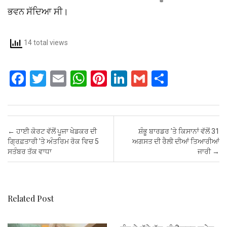
ਭਵਨ ਸੱਦਿਆ ਸੀ।
14 total views
F
T
E
W
Pi
Li
G
S
a
wi
m
h
nt
n
m
h
ce
tt
ail
at
er
ke
ail
ar
b
er
s
es
dI
e
Post navigation
←
ਹਾਈ ਕੋਰਟ ਵੱਲੋਂ ਪੂਜਾ ਖੇਡਕਰ ਦੀ
ਸ਼ੰਭੂ ਬਾਰਡਰ ’ਤੇ ਕਿਸਾਨਾਂ ਵੱਲੋਂ 31
o
A
t
n
ਗ੍ਰਿਫ਼ਤਾਰੀ ’ਤੇ ਅੰਤਰਿਮ ਰੋਕ ਵਿਚ 5
ਅਗਸਤ ਦੀ ਰੈਲੀ ਦੀਆਂ ਤਿਆਰੀਆਂ
ਸਤੰਬਰ ਤੱਕ ਵਾਧਾ
ਜਾਰੀ
→
o
p
k
p
Related Post