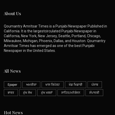
About Us
Qoumantry Amritsar Times is a Punjabi Newspaper Published in
California. It is the largestcirculated Punjabi Newspaper in
California, New York, New Jersey, Seattle, Portland, Chicago,
Milwaukee, Michigan, Phoenix, Dallas, and Houston. Qoumantry
Amritsar Times has emerged as one of the best Punjabi
Newspaper in the United States.
All News
Epaper
ਅਮਰੀਕਾ
ਖਾਸ ਰਿਪੋਰਟ
ਖੇਡ ਖਿਡਾਰੀ
ਪੰਜਾਬ
ਭਾਰਤ
ਮੁੱਖ ਲੇਖ
ਮੁੱਖ ਖ਼ਬਰਾਂ
ਸਾਹਿਤ/ਮਨੋਰੰਜਨ
ਸੰਪਾਦਕੀ
Hot News