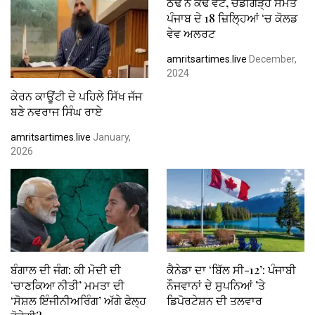
ਠੰਢ ਨੇ ਕੱਢੇ ਵੱਟ, ਚੰਡੀਗੜ੍ਹ ਸਮੇਤ
ਪੰਜਾਬ ਦੇ 18 ਜ਼ਿਲ੍ਹਿਆਂ ‘ਚ ਕੋਲਡ
ਵੇਵ ਅਲਰਟ
amritsartimes.live
December,
2024
ਕੇਰਨ ਕਾਊਂਟੀ ਦੇ ਪਹਿਲੇ ਸਿੱਖ ਜੱਜ
ਬਣੇ ਨਵਰਾਜ ਸਿੰਘ ਰਾਏ
amritsartimes.live
January,
2026
ਬੰਗਾਲ ਦੀ ਜੰਗ: ਕੀ ਮੋਦੀ ਦੀ
ਕੈਨੇਡਾ ਦਾ ‘ਬਿੱਲ ਸੀ-12’: ਪੰਜਾਬੀ
‘ਚਾਣਕਿਆ ਨੀਤੀ’ ਮਮਤਾ ਦੀ
ਨੌਜਵਾਨਾਂ ਦੇ ਸੁਪਨਿਆਂ ’ਤੇ
‘ਸੋਸ਼ਲ ਇੰਜੀਨੀਅਰਿੰਗ’ ਅੱਗੇ ਫੇਲ੍ਹ
ਡਿਪੋਰਟੇਸ਼ਨ ਦੀ ਤਲਵਾਰ