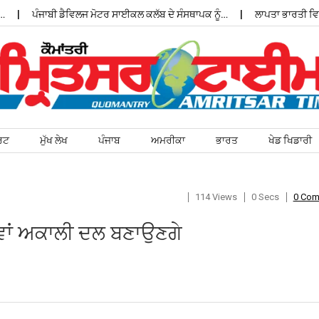
ਪੰਜਾਬੀ ਡੈਵਿਲਜ ਮੋਟਰ ਸਾਈਕਲ ਕਲੱਬ ਦੇ ਸੰਸਥਾਪਕ ਨੂੰ…
ਲਾਪਤਾ ਭਾਰਤੀ ਵਿਦਿ
ਰਟ
ਮੁੱਖ ਲੇਖ
ਪੰਜਾਬ
ਅਮਰੀਕਾ
ਭਾਰਤ
ਖੇਡ ਖਿਡਾਰੀ
114 Views
0 Secs
0 Co
ਨਵਾਂ ਅਕਾਲੀ ਦਲ ਬਣਾਉਣਗੇ