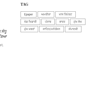
TAG
Epaper
ਅਮਰੀਕਾ
ਖਾਸ ਰਿਪੋਰਟ
ਖੇਡ ਖਿਡਾਰੀ
ਪੰਜਾਬ
ਭਾਰਤ
ਮੁੱਖ ਲੇਖ
ਮੁੱਖ ਖ਼ਬਰਾਂ
ਸਾਹਿਤ/ਮਨੋਰੰਜਨ
ਸੰਪਾਦਕੀ
 ਸੰਧੂ
ਾੜਿਆ
t,