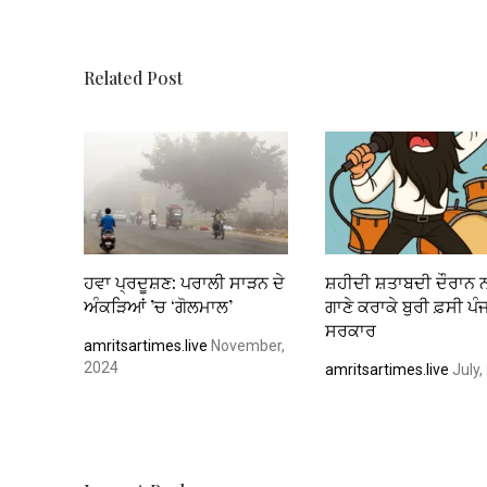
o
A
t
n
o
p
k
p
Related Post
ਹਵਾ ਪ੍ਰਦੂਸ਼ਣ: ਪਰਾਲੀ ਸਾੜਨ ਦੇ
ਸ਼ਹੀਦੀ ਸ਼ਤਾਬਦੀ ਦੌਰਾਨ 
ਅੰਕੜਿਆਂ ’ਚ ‘ਗੋਲਮਾਲ’
ਗਾਣੇ ਕਰਾਕੇ ਬੁਰੀ ਫ਼ਸੀ ਪੰ
ਸਰਕਾਰ
amritsartimes.live
November,
2024
amritsartimes.live
July,