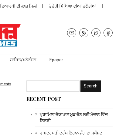
ਆਰਥੀ ਦੀ ਲਾਸ਼ ਮਿਲੀ
ਉਚੇਰੀ ਸਿੱਖਿਆ ਦੀਆਂ ਚੁਣੌਤੀਆਂ
ਪ੍ਰਾਮਿਲਾ 
ਸਾਹਿਤ/ਮਨੋਰੰਜਨ
Epaper
mments
RECENT POST
ਪ੍ਰਾਮਿਲਾ ਜੈਯਾਪਾਲ ਮੁੜ ਚੋਣ ਲਈ ਮੈਦਾਨ ਵਿੱਚ
ਨਿਤਰੀ
ਰਾਸ਼ਟਰਪਤੀ ਟਰੰਪ ਇਰਾਨ ਜੰਗ ਦਾ ਸਪੱਸ਼ਟ