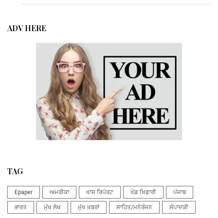
ADV HERE
TAG
Epaper
ਅਮਰੀਕਾ
ਖਾਸ ਰਿਪੋਰਟ
ਖੇਡ ਖਿਡਾਰੀ
ਪੰਜਾਬ
ਭਾਰਤ
ਮੁੱਖ ਲੇਖ
ਮੁੱਖ ਖ਼ਬਰਾਂ
ਸਾਹਿਤ/ਮਨੋਰੰਜਨ
ਸੰਪਾਦਕੀ