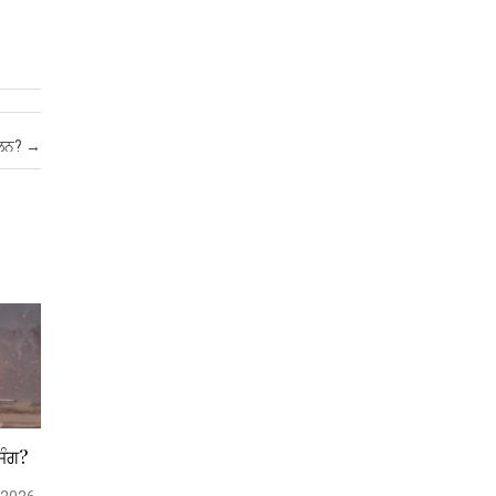
ੋਲਨ?
→
ਜੰਗ?