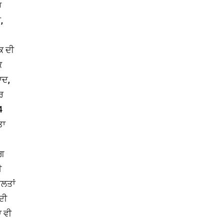
ਚ
,
ਕ ਦੀ
ਿ
ਾਦ,
ਰ
4
ਤਾ
ੰਗ
ੀ
ਲਤਾਂ
ਦੀ
ਾ ਵੀ