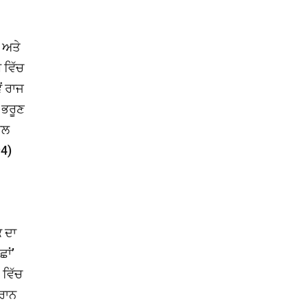
 ਅਤੇ
 ਵਿੱਚ
ਂ ਰਾਜ
 ਭਰੂਣ
ਾਲ
94)
ਕ ਦਾ
ਾਂ’
 ਵਿੱਚ
ੌਰਾਨ