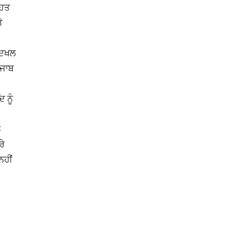
ਹਿਤ
ੇ
 ਦਖਲ
ੰਜਾਬ
 ਨੂੰ
ਲ
ਰੇ
ਨਹੀਂ