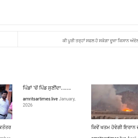
ਕੀ ਪੂਰੀ ਤਰ੍ਹਾਂ ਸਫਲ ਹੋ ਸਕੇਗਾ ਦੂਜਾ ਕਿਸਾਨ ਅੰਦ
ਪਿੰਡਾਂ ’ਚੋਂ ਪਿੰਡ ਸੁਣੀਂਦਾ…….
amritsartimes.live
January,
2026
ੋਕਤੰਤਰ
ਕਿਵੇਂ ਖਤਮ ਹੋਵੇਗੀ ਇਰਾਨ 