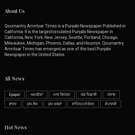
About Us
Qoumantry Amritsar Times is a Punjabi Newspaper Published in
California. It is the largestcirculated Punjabi Newspaper in
California, New York, New Jersey, Seattle, Portland, Chicago,
Milwaukee, Michigan, Phoenix, Dallas, and Houston. Qoumantry
Amritsar Times has emerged as one of the best Punjabi
Newspaper in the United States.
All News
Epaper
ਅਮਰੀਕਾ
ਖਾਸ ਰਿਪੋਰਟ
ਖੇਡ ਖਿਡਾਰੀ
ਪੰਜਾਬ
ਭਾਰਤ
ਮੁੱਖ ਲੇਖ
ਮੁੱਖ ਖ਼ਬਰਾਂ
ਸਾਹਿਤ/ਮਨੋਰੰਜਨ
ਸੰਪਾਦਕੀ
Hot News