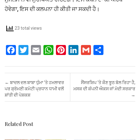
ਹੋਵੇਗਾ, ਇਸ ਦੀ ਕਲਪਨਾ ਹੀ ਕੀਤੀ ਜਾ ਸਕਦੀ ਹੈ।
23 total views
F
T
E
W
Pi
Li
G
S
a
wi
m
h
nt
n
m
h
ce
tt
ail
at
er
ke
ail
ar
b
er
s
es
dI
e
Post navigation
←
ਬਾਦਲ ਦਲ ਬਾਬਾ ਧੁੰਮਾ ‘ਤੇ ਹਮਲਾਵਰ
ਸੈਂਸਰਸ਼ਿਪ ‘ਤੇ ਕੌਣ ਝੂਠ ਬੋਲ ਰਿਹਾ ਹੈ,
o
A
t
n
ਪਰ ਸ਼੍ਰੋਮਣੀ ਕਮੇਟੀ ਪ੍ਰਧਾਨ ਧਾਮੀ ਵਲੋਂ
ਮਸਕ ਦੀ ਕੰਪਨੀ ਐਕਸ ਜਾਂ ਮੋਦੀ ਸਰਕਾਰ
ਸ਼ਾਂਤੀ ਦੀ ਪੇਸ਼ਕਸ਼
→
o
p
k
p
Related Post