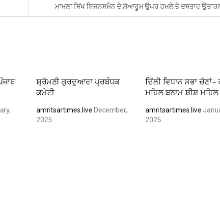
ਮਾਮਲਾ ਸਿਂਖ ਬਿਜਨਸਮੈਨ ਦੇ ਸ਼ੋਆਰੂਮ ਉਪਰ ਹਮਲੇ ਤੇ ਦਸਤਾਰ ਉਤਾਰ
ਪੰਜਾਬ
ਸ਼੍ਰੋਮਣੀ ਗੁਰਦੁਆਰਾ ਪ੍ਰਬੰਧਕ
ਦਿੱਲੀ ਵਿਧਾਨ ਸਭਾ ਚੋਣਾਂ-
ਕਮੇਟੀ
ਮਹਿਲ ਬਨਾਮ ਸ਼ੀਸ਼ ਮਹਿਲ
ary,
amritsartimes.live
December,
amritsartimes.live
Janua
2025
2025