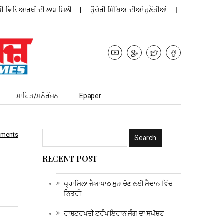
ਿਦਿਆਰਥੀ ਦੀ ਲਾਸ਼ ਮਿਲੀ
ਉਚੇਰੀ ਸਿੱਖਿਆ ਦੀਆਂ ਚੁਣੌਤੀਆਂ
ਪ੍ਰਾਮਿਲਾ ਜੈਯਾਪ
ਸਾਹਿਤ/ਮਨੋਰੰਜਨ
Epaper
mments
RECENT POST
ਪ੍ਰਾਮਿਲਾ ਜੈਯਾਪਾਲ ਮੁੜ ਚੋਣ ਲਈ ਮੈਦਾਨ ਵਿੱਚ
ਨਿਤਰੀ
ਰਾਸ਼ਟਰਪਤੀ ਟਰੰਪ ਇਰਾਨ ਜੰਗ ਦਾ ਸਪੱਸ਼ਟ