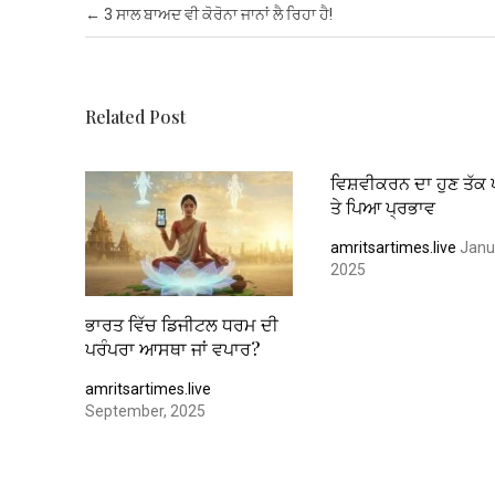
b
er
s
es
dI
e
Post navigation
←
3 ਸਾਲ ਬਾਅਦ ਵੀ ਕੋਰੋਨਾ ਜਾਨਾਂ ਲੈ ਰਿਹਾ ਹੈ!
o
A
t
n
o
p
k
p
Related Post
ਵਿਸ਼ਵੀਕਰਨ ਦਾ ਹੁਣ ਤੱਕ 
ਤੇ ਪਿਆ ਪ੍ਰਭਾਵ
amritsartimes.live
Janu
2025
ਭਾਰਤ ਵਿੱਚ ਡਿਜੀਟਲ ਧਰਮ ਦੀ
ਪਰੰਪਰਾ ਆਸਥਾ ਜਾਂ ਵਪਾਰ?
amritsartimes.live
September, 2025