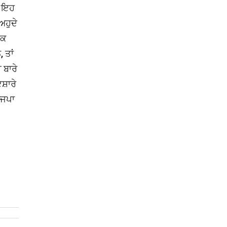
਼ ਇਹ
ਅਹੁਦੇ
ੱਕ
 ਤਾਂ
 ਬਾਰੇ
ਸ਼ਾਰੇ
ਾਜਪਾ