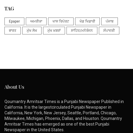
TAG
Epaper
ਅਮਰੀਕਾ
ਖਾਸ ਰਿਪੋਰਟ
ਖੇਡ ਖਿਡਾਰੀ
ਪੰਜਾਬ
ਭਾਰਤ
ਮੁੱਖ ਲੇਖ
ਮੁੱਖ ਖ਼ਬਰਾਂ
ਸਾਹਿਤ/ਮਨੋਰੰਜਨ
ਸੰਪਾਦਕੀ
About Us
Qoumantry Amritsar Times is a Punjabi Newspaper Published in
California. It is the largestcirculated Punjabi Newspaper in
California, New York, New Jersey, Seattle, Portland, Chicago,
Milwaukee, Michigan, Phoenix, Dallas, and Houston. Qoumantry
Amritsar Times has emerged as one of the best Punjabi
Newspaper in the United States.