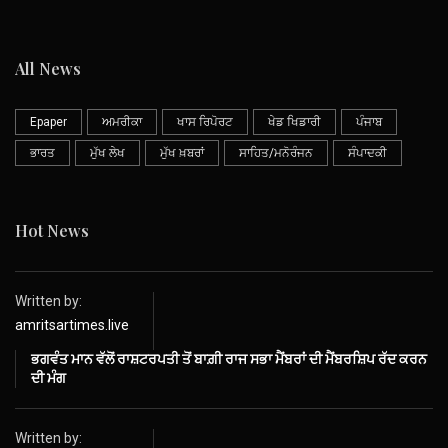
All News
Epaper
ਅਮਰੀਕਾ
ਖਾਸ ਰਿਪੋਰਟ
ਖੇਡ ਖਿਡਾਰੀ
ਪੰਜਾਬ
ਭਾਰਤ
ਮੁੱਖ ਲੇਖ
ਮੁੱਖ ਖ਼ਬਰਾਂ
ਸਾਹਿਤ/ਮਨੋਰੰਜਨ
ਸੰਪਾਦਕੀ
Hot News
Written by:
amritsartimes.live
ਭਗਵੰਤ ਮਾਨ ਵੱਲੋਂ ਰਾਸ਼ਟਰਪਤੀ ਤੋਂ ਬਾਗ਼ੀ ਰਾਜ ਸਭਾ ਮੈਂਬਰਾਂ ਦੀ ਮੈਂਬਰਸ਼ਿਪ ਰੱਦ ਕਰਨ
ਦੀ ਮੰਗ
Written by: