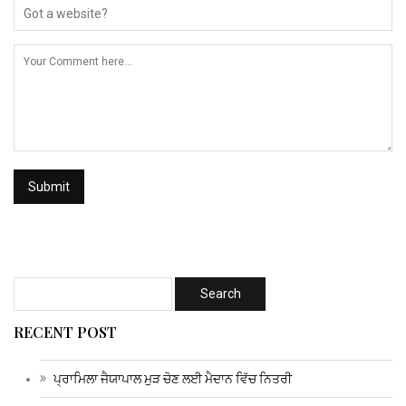
RECENT POST
ਪ੍ਰਾਮਿਲਾ ਜੈਯਾਪਾਲ ਮੁੜ ਚੋਣ ਲਈ ਮੈਦਾਨ ਵਿੱਚ ਨਿਤਰੀ