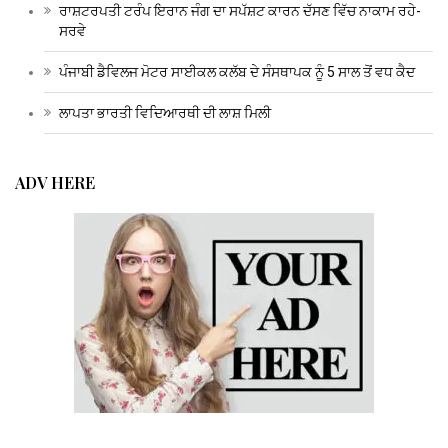
ਰਾਸ਼ਟਰਪਤੀ ਟਰੰਪ ਇਰਾਨ ਜੰਗ ਦਾ ਸਪੱਸ਼ਟ ਕਾਰਨ ਦੱਸਣ ਵਿੱਚ ਨਾਕਾਮ ਰਹੇ-
ਸਰਵੇ
ਪੰਜਾਬੀ ਡੈਵਿਲਜ ਮੋਟਰ ਸਾਈਕਲ ਕਲੱਬ ਦੇ ਸੰਸਥਾਪਕ ਨੂੰ 5 ਸਾਲ ਤੋਂ ਵਧ ਕੈਦ
ਲਾਪਤਾ ਭਾਰਤੀ ਵਿਦਿਆਰਥੀ ਦੀ ਲਾਸ਼ ਮਿਲੀ
ADV HERE