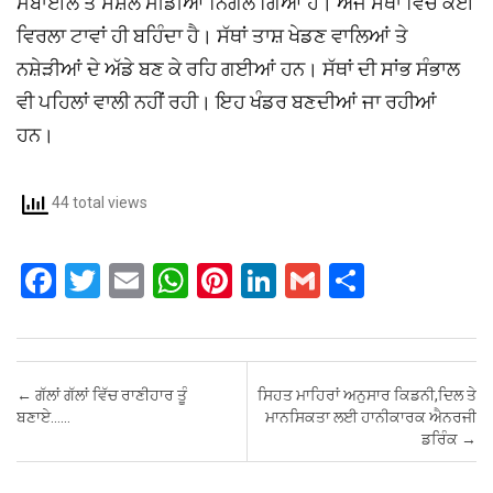
ਮੋਬਾਈਲ ਤੇ ਸੋਸ਼ਲ ਮੀਡੀਆ ਨਿਗਲ ਗਿਆ ਹੈ। ਅੱਜ ਸੱਥਾਂ ਵਿੱਚ ਕੋਈ
ਵਿਰਲਾ ਟਾਵਾਂ ਹੀ ਬਹਿੰਦਾ ਹੈ। ਸੱਥਾਂ ਤਾਸ਼ ਖੇਡਣ ਵਾਲਿਆਂ ਤੇ
ਨਸ਼ੇੜੀਆਂ ਦੇ ਅੱਡੇ ਬਣ ਕੇ ਰਹਿ ਗਈਆਂ ਹਨ। ਸੱਥਾਂ ਦੀ ਸਾਂਭ ਸੰਭਾਲ
ਵੀ ਪਹਿਲਾਂ ਵਾਲੀ ਨਹੀਂ ਰਹੀ। ਇਹ ਖੰਡਰ ਬਣਦੀਆਂ ਜਾ ਰਹੀਆਂ
ਹਨ।
44 total views
F
T
E
W
Pi
Li
G
S
a
wi
m
h
nt
n
m
h
ce
tt
ail
at
er
ke
ail
ar
b
er
s
es
dI
e
Post navigation
←
ਗੱਲਾਂ ਗੱਲਾਂ ਵਿੱਚ ਰਾਣੀਹਾਰ ਤੂੰ
ਸਿਹਤ ਮਾਹਿਰਾਂ ਅਨੁਸਾਰ ਕਿਡਨੀ,ਦਿਲ ਤੇ
o
A
t
n
ਬਣਾਏ……
ਮਾਨਸਿਕਤਾ ਲਈ ਹਾਨੀਕਾਰਕ ਐਨਰਜੀ
ਡਰਿੰਕ
→
o
p
k
p