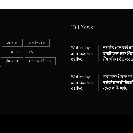
Hot News
ਅਮਰੀਕਾ
ਖਾਸ ਰਿਪੋਰਟ
Written by:
ਭਗਵੰਤ ਮਾਨ ਵੱਲੋਂ ਰ
ੀ
ਪੰਜਾਬ
ਭਾਰਤ
amritsartim
ਬਾਗ਼ੀ ਰਾਜ ਸਭਾ ਮੈਂਬਰ
es.live
ਮੈਂਬਰਸ਼ਿਪ ਰੱਦ ਕਰਨ
ਮੁੱਖ ਖ਼ਬਰਾਂ
ਸਾਹਿਤ/ਮਨੋਰੰਜਨ
Written by:
ਰਾਜ ਸਭਾ ਮੈਂਬਰਾਂ ਦਾ
amritsartim
ਰਲੇਵਾਂ ਭਾਰਤੀ ਲੋਕ
es.live
ਕਾਲਾ ਅਧਿਆਇ