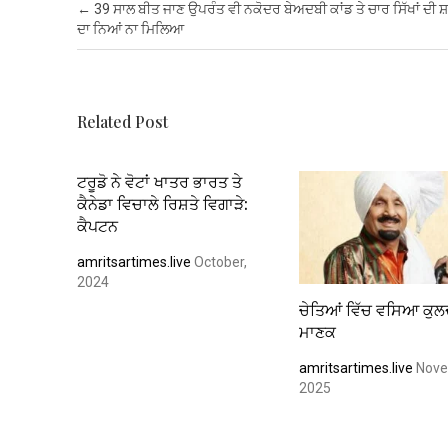
b
er
s
es
dI
e
Post navigation
←
39 ਸਾਲ ਬੀਤ ਜਾਣ ਉਪਰੰਤ ਵੀ ਨਕੋਦਰ ਬੇਅਦਬੀ ਕਾਂਡ ਤੇ ਚਾਰ ਸਿੱਖਾਂ ਦੀ
o
A
t
n
ਦਾ ਨਿਆਂ ਨਾ ਮਿਲਿਆ
o
p
k
p
Related Post
ਟਰੂਡੋ ਨੇ ਵੋਟਾਂ ਖਾਤਰ ਭਾਰਤ ਤੇ
ਕੈਨੇਡਾ ਵਿਚਾਲੇ ਰਿਸ਼ਤੇ ਵਿਗਾੜੇ:
ਕੈਪਟਨ
amritsartimes.live
October,
2024
ਚੇਤਿਆਂ ਵਿੱਚ ਵਸਿਆ ਕੁ
ਮਾਣਕ
amritsartimes.live
Nove
2025