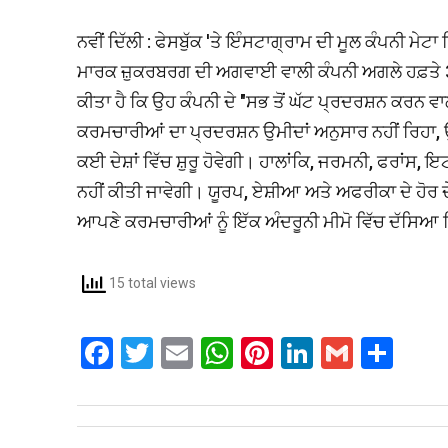
ਨਵੀਂ ਦਿੱਲੀ : ਫੇਸਬੁੱਕ 'ਤੇ ਇੰਸਟਾਗ੍ਰਾਮ ਦੀ ਮੂਲ ਕੰਪਨੀ ਮੇਟਾ
ਮਾਰਕ ਜ਼ੁਕਰਬਰਗ ਦੀ ਅਗਵਾਈ ਵਾਲੀ ਕੰਪਨੀ ਅਗਲੇ ਹਫ਼ਤੇ 3
ਕੀਤਾ ਹੈ ਕਿ ਉਹ ਕੰਪਨੀ ਦੇ "ਸਭ ਤੋਂ ਘੱਟ ਪ੍ਰਦਰਸ਼ਨ ਕਰਨ ਵਾਲੇ"
ਕਰਮਚਾਰੀਆਂ ਦਾ ਪ੍ਰਦਰਸ਼ਨ ਉਮੀਦਾਂ ਅਨੁਸਾਰ ਨਹੀਂ ਰਿਹਾ, ਉ
ਕਈ ਦੇਸ਼ਾਂ ਵਿੱਚ ਸ਼ੁਰੂ ਹੋਵੇਗੀ। ਹਾਲਾਂਕਿ, ਜਰਮਨੀ, ਫਰਾਂਸ, ਇ
ਨਹੀਂ ਕੀਤੀ ਜਾਵੇਗੀ। ਯੂਰਪ, ਏਸ਼ੀਆ ਅਤੇ ਅਫਰੀਕਾ ਦੇ ਹੋਰ ਦੇਸ਼
ਆਪਣੇ ਕਰਮਚਾਰੀਆਂ ਨੂੰ ਇੱਕ ਅੰਦਰੂਨੀ ਮੀਮੋ ਵਿੱਚ ਦੱਸਿਆ ਕਿ
15 total views
F
T
E
W
Pi
Li
G
S
a
wi
m
h
nt
n
m
h
ce
tt
ail
at
er
ke
ail
ar