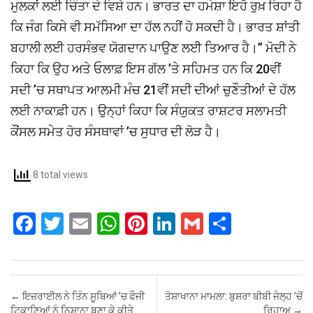
ਮੁਲਕਾਂ ਲਈ ਚਿੰਤਾ ਦੇ ਵਿਸ਼ੇ ਹਨ। ਭਾਰਤ ਦਾ ਹਮੇਸ਼ਾ ਇਹੋ ਰੁਖ਼ ਰਿਹਾ ਹੈ
ਕਿ ਜੰਗ ਕਿਸੇ ਵੀ ਸਮੱਸਿਆ ਦਾ ਹੱਲ ਨਹੀਂ ਹੋ ਸਕਦੀ ਹੈ। ਭਾਰਤ ਸ਼ਾਂਤੀ
ਬਹਾਲੀ ਲਈ ਹਰਸੰਭਵ ਯੋਗਦਾਨ ਪਾਉਣ ਲਈ ਤਿਆਰ ਹੈ।’’ ਮੋਦੀ ਨੇ
ਕਿਹਾ ਕਿ ਉਹ ਅਤੇ ਓਲਾਫ਼ ਇਸ ਗੱਲ ’ਤੇ ਸਹਿਮਤ ਹਨ ਕਿ 20ਵੀਂ
ਸਦੀ ’ਚ ਸਥਾਪਤ ਆਲਮੀ ਮੰਚ 21ਵੀਂ ਸਦੀ ਦੀਆਂ ਚੁਣੌਤੀਆਂ ਦੇ ਹੱਲ
ਲਈ ਨਾਕਾਫ਼ੀ ਹਨ। ਉਨ੍ਹਾਂ ਕਿਹਾ ਕਿ ਸੰਯੁਕਤ ਰਾਸ਼ਟਰ ਸਲਾਮਤੀ
ਕੌਂਸਲ ਸਮੇਤ ਹੋਰ ਸੰਸਥਾਵਾਂ ’ਚ ਸੁਧਾਰ ਦੀ ਲੋੜ ਹੈ।
8 total views
F
T
E
W
Pi
Li
G
S
a
wi
m
h
nt
n
m
h
ce
tt
ail
at
er
ke
ail
ar
b
er
s
es
dI
e
Post navigation
←
ਇਜ਼ਰਾਈਲ ਨੇ ਤਿੰਨ ਸੂਬਿਆਂ ’ਚ ਫੌਜੀ
ਤੋਸ਼ਾਖਾਨਾ ਮਾਮਲਾ: ਬੁਸ਼ਰਾ ਬੀਬੀ ਜੇਲ੍ਹ ’ਚੋਂ
ਟਿਕਾਣਿਆਂ ਨੂੰ ਨਿਸ਼ਾਨਾ ਬਣਾ ਕੇ ਕੀਤੇ
ਰਿਹਾਅ
→