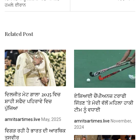
o
A
t
n
ਹਮਲੇ: ਈਰਾਨ
o
p
k
p
Related Post
ਦਿਲਜੀਤ ਮੇਟ ਗਾਲਾ 2025 ਵਿਚ
ਏਸ਼ਿਆਈ ਚੈਂਪੀਅਨਜ਼ ਟਰਾਫੀ
ਸ਼ਾਹੀ ਸਫੈਦ ਪਹਿਰਾਵੇ ਵਿਚ
ਜਿੱਤਣ ’ਤੇ ਮੋਦੀ ਵੱਲੋਂ ਮਹਿਲਾ ਹਾਕੀ
ਪੁੱਜਿਆ
ਟੀਮ ਨੂੰ ਵਧਾਈ
amritsartimes.live
May, 2025
amritsartimes.live
November,
2024
ਵਿਗੜ ਰਹੀ ਹੈ ਭਾਰਤ ਦੀ ਆਰਥਿਕ
ਤਸਵੀਰ