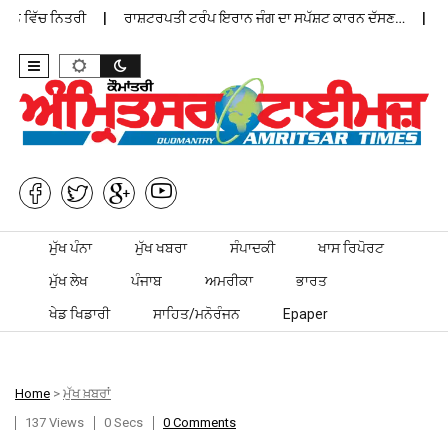
ਨ ਵਿੱਚ ਨਿਤਰੀ
ਰਾਸ਼ਟਰਪਤੀ ਟਰੰਪ ਇਰਾਨ ਜੰਗ ਦਾ ਸਪੱਸ਼ਟ ਕਾਰਨ ਦੱਸਣ…
ਪੰਜ
Skip to content
ਮੁੱਖ ਪੰਨਾ
ਮੁੱਖ ਖਬਰਾ
ਸੰਪਾਦਕੀ
ਖਾਸ ਰਿਪੋਰਟ
ਮੁੱਖ ਲੇਖ
ਪੰਜਾਬ
ਅਮਰੀਕਾ
ਭਾਰਤ
ਖੇਡ ਖਿਡਾਰੀ
ਸਾਹਿਤ/ਮਨੋਰੰਜਨ
Epaper
Home
>
ਮੁੱਖ ਖ਼ਬਰਾਂ
137 Views
0 Secs
0 Comments