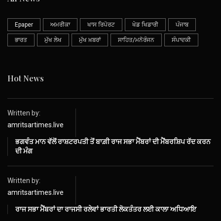
Epaper
ਅਮਰੀਕਾ
ਖਾਸ ਰਿਪੋਰਟ
ਖੇਡ ਖਿਡਾਰੀ
ਪੰਜਾਬ
ਭਾਰਤ
ਮੁੱਖ ਲੇਖ
ਮੁੱਖ ਖ਼ਬਰਾਂ
ਸਾਹਿਤ/ਮਨੋਰੰਜਨ
ਸੰਪਾਦਕੀ
Hot News
Written by:
amritsartimes.live
ਭਗਵੰਤ ਮਾਨ ਵੱਲੋਂ ਰਾਸ਼ਟਰਪਤੀ ਤੋਂ ਬਾਗ਼ੀ ਰਾਜ ਸਭਾ ਮੈਂਬਰਾਂ ਦੀ ਮੈਂਬਰਸ਼ਿਪ ਰੱਦ ਕਰਨ
ਦੀ ਮੰਗ
Written by:
amritsartimes.live
ਰਾਜ ਸਭਾ ਮੈਂਬਰਾਂ ਦਾ ਰਾਜਸੀ ਰਲੇਵਾਂ ਭਾਰਤੀ ਲੋਕਤੰਤਰ ਲਈ ਕਾਲਾ ਅਧਿਆਇ