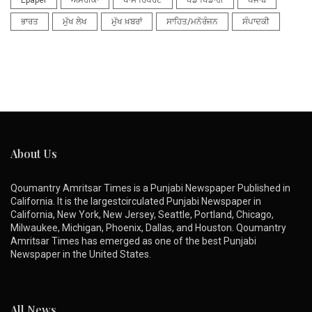
Epaper
ਅਮਰੀਕਾ
ਖਾਸ ਰਿਪੋਰਟ
ਖੇਡ ਖਿਡਾਰੀ
ਪੰਜਾਬ
ਭਾਰਤ
ਮੁੱਖ ਲੇਖ
ਮੁੱਖ ਖ਼ਬਰਾਂ
ਸਾਹਿਤ/ਮਨੋਰੰਜਨ
ਸੰਪਾਦਕੀ
About Us
Qoumantry Amritsar Times is a Punjabi Newspaper Published in
California. It is the largestcirculated Punjabi Newspaper in
California, New York, New Jersey, Seattle, Portland, Chicago,
Milwaukee, Michigan, Phoenix, Dallas, and Houston. Qoumantry
Amritsar Times has emerged as one of the best Punjabi
Newspaper in the United States.
All News