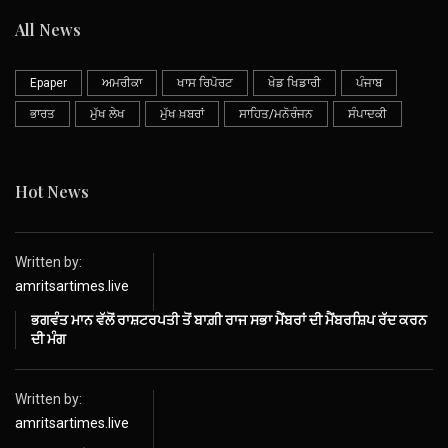
All News
Epaper
ਅਮਰੀਕਾ
ਖਾਸ ਰਿਪੋਰਟ
ਖੇਡ ਖਿਡਾਰੀ
ਪੰਜਾਬ
ਭਾਰਤ
ਮੁੱਖ ਲੇਖ
ਮੁੱਖ ਖ਼ਬਰਾਂ
ਸਾਹਿਤ/ਮਨੋਰੰਜਨ
ਸੰਪਾਦਕੀ
Hot News
Written by:
amritsartimes.live
ਭਗਵੰਤ ਮਾਨ ਵੱਲੋਂ ਰਾਸ਼ਟਰਪਤੀ ਤੋਂ ਬਾਗ਼ੀ ਰਾਜ ਸਭਾ ਮੈਂਬਰਾਂ ਦੀ ਮੈਂਬਰਸ਼ਿਪ ਰੱਦ ਕਰਨ
ਦੀ ਮੰਗ
Written by:
amritsartimes.live