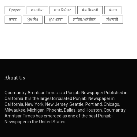
Epaper
ਅਮਰੀਕਾ
ਖਾਸ ਰਿਪੋਰਟ
ਖੇਡ ਖਿਡਾਰੀ
ਪੰਜਾਬ
ਭਾਰਤ
ਮੁੱਖ ਲੇਖ
ਮੁੱਖ ਖ਼ਬਰਾਂ
ਸਾਹਿਤ/ਮਨੋਰੰਜਨ
ਸੰਪਾਦਕੀ
About Us
Qoumantry Amritsar Times is a Punjabi Newspaper Published in
California. It is the largestcirculated Punjabi Newspaper in
California, New York, New Jersey, Seattle, Portland, Chicago,
Milwaukee, Michigan, Phoenix, Dallas, and Houston. Qoumantry
Amritsar Times has emerged as one of the best Punjabi
Newspaper in the United States.