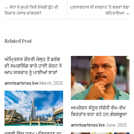
b
er
s
es
dI
e
Post navigation
←
ਸੱਤਾ ਦੇ ਸੁਪਨੇ ਕਿਵੇਂ ਦੇਖੇਗੀ ਫੁੱਟ ਦੀ
ਪ੍ਰਯਾਗਰਾਜ ਦੀ ਦਰਗਾਹ ’ਤੇ ਭਗਵਾਂ ਝੰਡਾ
o
A
t
n
ਸ਼ਿਕਾਰ ਪੰਜਾਬ ਕਾਂਗਰਸ?
ਲਹਿਰਾਇਆ
→
o
p
k
p
Related Post
ਅੰਮਿ੍ਤਸਰ ਕੇਂਦਰੀ ਜੇਲ੍ਹ ਤੋਂ ਡਰੱਗ
ਦੀ ਸਮਗਲਿੰਗ ਬਾਰੇ ਹਾਈ ਕੋਰਟ ਨੇ
ਆਪ ਸਰਕਾਰ ਨੂੰ ਪਾਈਆਂ ਝਾੜਾਂ
amritsartimes.live
March, 2025
ਅਪਰੇਸ਼ਨ ਸੰਧੂਰ ਸੰਬੰਧੀ ਵੱਖ-ਵੱਖ
ਬਿਰਤਾਂਤ ਵਧਾ ਰਹੇ ਹਨ ਭੰਬਲਭੂਸਾ
amritsartimes.live
June, 2025
ਦੁਬਈ ਵਿੱਚ ਧਰਮ ਪਰਿਵਰਤਨ ਦਾ