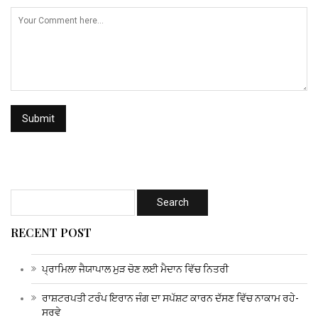
RECENT POST
ਪ੍ਰਾਮਿਲਾ ਜੈਯਾਪਾਲ ਮੁੜ ਚੋਣ ਲਈ ਮੈਦਾਨ ਵਿੱਚ ਨਿਤਰੀ
ਰਾਸ਼ਟਰਪਤੀ ਟਰੰਪ ਇਰਾਨ ਜੰਗ ਦਾ ਸਪੱਸ਼ਟ ਕਾਰਨ ਦੱਸਣ ਵਿੱਚ ਨਾਕਾਮ ਰਹੇ-
ਸਰਵੇ