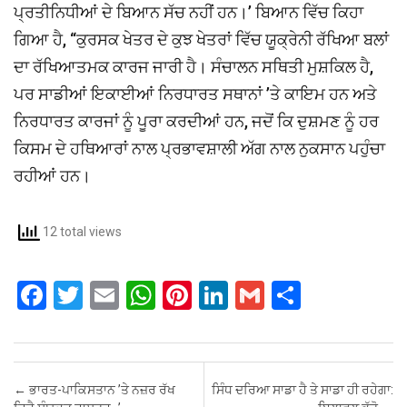
ਪ੍ਰਤੀਨਿਧੀਆਂ ਦੇ ਬਿਆਨ ਸੱਚ ਨਹੀਂ ਹਨ।’ ਬਿਆਨ ਵਿੱਚ ਕਿਹਾ
ਗਿਆ ਹੈ, “ਕੁਰਸਕ ਖੇਤਰ ਦੇ ਕੁਝ ਖੇਤਰਾਂ ਵਿੱਚ ਯੂਕ੍ਰੇਨੀ ਰੱਖਿਆ ਬਲਾਂ
ਦਾ ਰੱਖਿਆਤਮਕ ਕਾਰਜ ਜਾਰੀ ਹੈ। ਸੰਚਾਲਨ ਸਥਿਤੀ ਮੁਸ਼ਕਿਲ ਹੈ,
ਪਰ ਸਾਡੀਆਂ ਇਕਾਈਆਂ ਨਿਰਧਾਰਤ ਸਥਾਨਾਂ ’ਤੇ ਕਾਇਮ ਹਨ ਅਤੇ
ਨਿਰਧਾਰਤ ਕਾਰਜਾਂ ਨੂੰ ਪੂਰਾ ਕਰਦੀਆਂ ਹਨ, ਜਦੋਂ ਕਿ ਦੁਸ਼ਮਣ ਨੂੰ ਹਰ
ਕਿਸਮ ਦੇ ਹਥਿਆਰਾਂ ਨਾਲ ਪ੍ਰਭਾਵਸ਼ਾਲੀ ਅੱਗ ਨਾਲ ਨੁਕਸਾਨ ਪਹੁੰਚਾ
ਰਹੀਆਂ ਹਨ।
12 total views
F
T
E
W
Pi
Li
G
S
a
wi
m
h
nt
n
m
h
ce
tt
ail
at
er
ke
ail
ar
b
er
s
es
dI
e
Post navigation
←
ਭਾਰਤ-ਪਾਕਿਸਤਾਨ ’ਤੇ ਨਜ਼ਰ ਰੱਖ
ਸਿੰਧ ਦਰਿਆ ਸਾਡਾ ਹੈ ਤੇ ਸਾਡਾ ਹੀ ਰਹੇਗਾ: