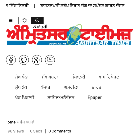
ਾਨ ਵਿੱਚ ਨਿਤਰੀ
ਰਾਸ਼ਟਰਪਤੀ ਟਰੰਪ ਇਰਾਨ ਜੰਗ ਦਾ ਸਪੱਸ਼ਟ ਕਾਰਨ ਦੱਸਣ…
ਪੰ
Skip to content
ਮੁੱਖ ਪੰਨਾ
ਮੁੱਖ ਖਬਰਾ
ਸੰਪਾਦਕੀ
ਖਾਸ ਰਿਪੋਰਟ
ਮੁੱਖ ਲੇਖ
ਪੰਜਾਬ
ਅਮਰੀਕਾ
ਭਾਰਤ
ਖੇਡ ਖਿਡਾਰੀ
ਸਾਹਿਤ/ਮਨੋਰੰਜਨ
Epaper
Home
>
ਮੁੱਖ ਖ਼ਬਰਾਂ
96 Views
0 Secs
0 Comments