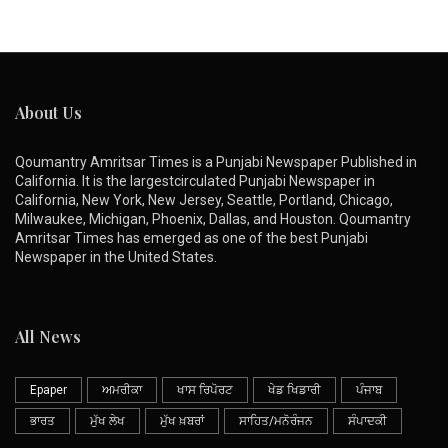
About Us
Qoumantry Amritsar Times is a Punjabi Newspaper Published in
California. It is the largestcirculated Punjabi Newspaper in
California, New York, New Jersey, Seattle, Portland, Chicago,
Milwaukee, Michigan, Phoenix, Dallas, and Houston. Qoumantry
Amritsar Times has emerged as one of the best Punjabi
Newspaper in the United States.
All News
Epaper
ਅਮਰੀਕਾ
ਖਾਸ ਰਿਪੋਰਟ
ਖੇਡ ਖਿਡਾਰੀ
ਪੰਜਾਬ
ਭਾਰਤ
ਮੁੱਖ ਲੇਖ
ਮੁੱਖ ਖ਼ਬਰਾਂ
ਸਾਹਿਤ/ਮਨੋਰੰਜਨ
ਸੰਪਾਦਕੀ