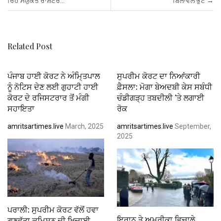
o
A
t
n
ਰਿਹੈ ਸੰਯੁਕਤ ਰਾਸ਼ਟਰ…’
ਬਿਲਾਵਲ ਭੁੱਟੋ
→
o
p
k
p
Related Post
ਪੰਜਾਬ ਹਾਈ ਕੋਰਟ ਨੇ ਅੰਮਿ੍ਤਪਾਲ
ਸੁਪਰੀਮ ਕੋਰਟ ਦਾ ਨਿਆਂਕਾਰੀ
ਨੂੰ ਨੋਟਿਸ ਦੇਣ ਲਈ ਗੁਹਾਟੀ ਹਾਈ
ਫ਼ੈਸਲਾ: ਮੋਗਾ ਬੇਅਦਬੀ ਕੇਸ ਸਬੰਧੀ
ਕੋਰਟ ਦੇ ਰਜਿਸਟਰਾਰ ਤੋਂ ਮੰਗੀ
ਚੰਡੀਗੜ੍ਹ ਤਬਦੀਲੀ ’ਤੇ ਲਗਾਈ
ਸਹਾਇਤਾ
ਰੋਕ
amritsartimes.live
March, 2025
amritsartimes.live
September,
2025
ਪਰਾਲੀ: ਸੁਪਰੀਮ ਕੋਰਟ ਵੱਲੋਂ ਹਵਾ
ਇਰਾਨ ਤੇ ਅਮਰੀਕਾ ਵਿਚਾਲੇ
ਗੁਣਵੱਤਾ ਕਮਿਸ਼ਨ ਦੀ ਖਿਚਾਈ