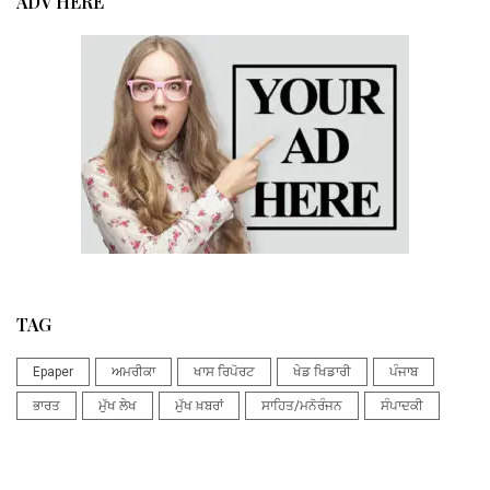
ADV HERE
TAG
Epaper
ਅਮਰੀਕਾ
ਖਾਸ ਰਿਪੋਰਟ
ਖੇਡ ਖਿਡਾਰੀ
ਪੰਜਾਬ
ਭਾਰਤ
ਮੁੱਖ ਲੇਖ
ਮੁੱਖ ਖ਼ਬਰਾਂ
ਸਾਹਿਤ/ਮਨੋਰੰਜਨ
ਸੰਪਾਦਕੀ