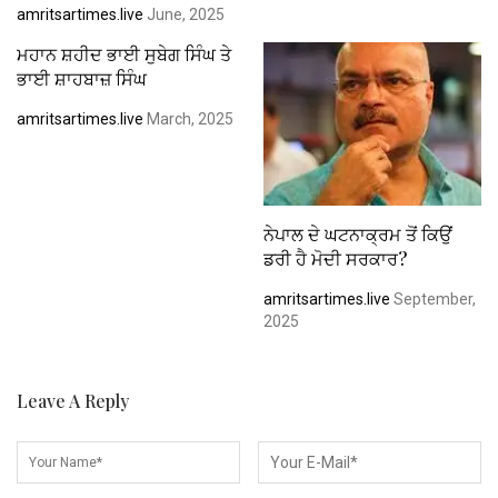
amritsartimes.live
June, 2025
ਮਹਾਨ ਸ਼ਹੀਦ ਭਾਈ ਸੁਬੇਗ ਸਿੰਘ ਤੇ
ਭਾਈ ਸ਼ਾਹਬਾਜ਼ ਸਿੰਘ
amritsartimes.live
March, 2025
ਨੇਪਾਲ ਦੇ ਘਟਨਾਕ੍ਰਮ ਤੋਂ ਕਿਉਂ
ਡਰੀ ਹੈ ਮੋਦੀ ਸਰਕਾਰ?
amritsartimes.live
September,
2025
Leave A Reply