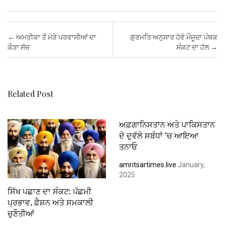
a
wi
m
h
nt
n
m
h
ce
tt
ail
at
er
ke
ail
ar
b
er
s
es
dI
e
Post navigation
←
ਅਮਰੀਕਾ ਤੋਂ ਮੋੜੇ ਪਰਵਾਸੀਆਂ ਦਾ
ਗੁਰਮਤਿ ਅਨੁਸਾਰ ਹੋਵੇ ਮੌਜੂਦਾ ਪੰਥਕ
o
A
t
n
ਕੌੜਾ ਸੱਚ
ਸੰਕਟ ਦਾ ਹੱਲ
→
o
p
k
p
Related Post
ਅਫ਼ਗਾਨਿਸਤਾਨ ਅਤੇ ਪਾਕਿਸਤਾਨ
ਦੇ ਦੁਵੱਲੇ ਸਬੰਧਾਂ ’ਚ ਆਇਆ
ਤਨਾਓ
amritsartimes.live
January,
2025
ਸਿੱਖ ਪਛਾਣ ਦਾ ਸੰਕਟ: ਪੱਛਮੀ
ਪ੍ਰਭਾਵ, ਫ਼ੈਸ਼ਨ ਅਤੇ ਸਮਕਾਲੀ
ਚੁਣੌਤੀਆਂ