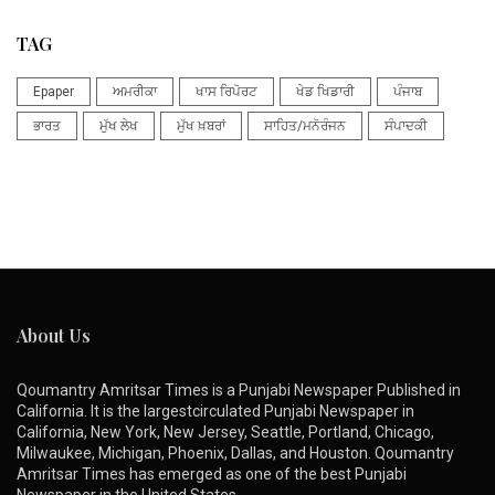
TAG
Epaper
ਅਮਰੀਕਾ
ਖਾਸ ਰਿਪੋਰਟ
ਖੇਡ ਖਿਡਾਰੀ
ਪੰਜਾਬ
ਭਾਰਤ
ਮੁੱਖ ਲੇਖ
ਮੁੱਖ ਖ਼ਬਰਾਂ
ਸਾਹਿਤ/ਮਨੋਰੰਜਨ
ਸੰਪਾਦਕੀ
About Us
Qoumantry Amritsar Times is a Punjabi Newspaper Published in
California. It is the largestcirculated Punjabi Newspaper in
California, New York, New Jersey, Seattle, Portland, Chicago,
Milwaukee, Michigan, Phoenix, Dallas, and Houston. Qoumantry
Amritsar Times has emerged as one of the best Punjabi