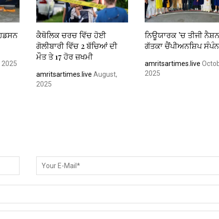
 ਹਡਸਨ
ਕੈਥੋਲਿਕ ਚਰਚ ਵਿੱਚ ਹੋਈ
ਨਿਊਯਾਰਕ ’ਚ ਤੀਜੀ ਨੈਸ਼
ਗੋਲੀਬਾਰੀ ਵਿੱਚ 2 ਬੱਚਿਆਂ ਦੀ
ਗੱਤਕਾ ਚੈਂਪੀਅਨਸ਼ਿਪ ਸੰਪੰ
ਮੌਤ ਤੇ 17 ਹੋਰ ਜ਼ਖਮੀ
, 2025
amritsartimes.live
Octob
2025
amritsartimes.live
August,
2025