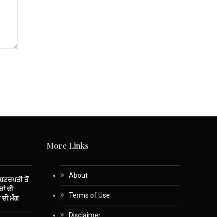
More Links
About
ਾਸ਼ਟਰਪਤੀ ਤੋਂ
ਾਂ ਦੀ
Terms of Use
 ਦੀ ਮੰਗ
Disclaimer