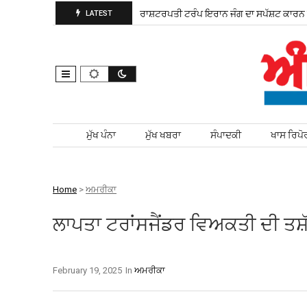
ੜ ਚੋਣ ਲਈ ਮੈਦਾਨ ਵਿੱਚ ਨਿਤਰੀ
ਰਾਸ਼ਟਰਪਤੀ ਟਰੰਪ ਇਰਾਨ ਜੰਗ ਦਾ ਸਪੱਸ਼ਟ ਕਾਰਨ ਦੱ
LATEST
Skip to content
ਮੁੱਖ ਪੰਨਾ
ਮੁੱਖ ਖਬਰਾ
ਸੰਪਾਦਕੀ
ਖਾਸ ਰਿਪੋ
Home
>
ਅਮਰੀਕਾ
ਲਾਪਤਾ ਟਰਾਂਸਜੈਂਡਰ ਵਿਅਕਤੀ ਦੀ ਤਸ਼
February 19, 2025
In
ਅਮਰੀਕਾ