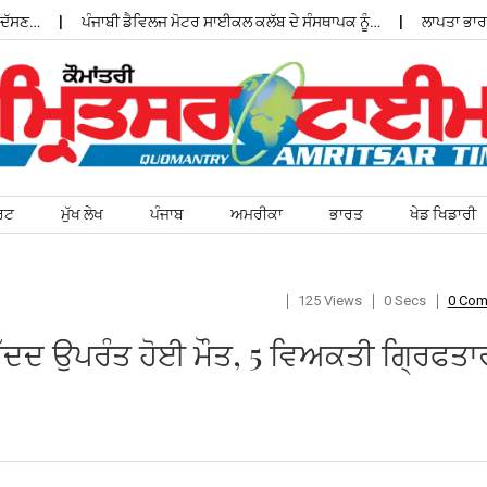
ਸਣ…
ਪੰਜਾਬੀ ਡੈਵਿਲਜ ਮੋਟਰ ਸਾਈਕਲ ਕਲੱਬ ਦੇ ਸੰਸਥਾਪਕ ਨੂੰ…
ਲਾਪਤਾ ਭਾਰਤੀ 
ਰਟ
ਮੁੱਖ ਲੇਖ
ਪੰਜਾਬ
ਅਮਰੀਕਾ
ਭਾਰਤ
ਖੇਡ ਖਿਡਾਰੀ
125 Views
0 Secs
0 Co
ੱਦਦ ਉਪਰੰਤ ਹੋਈ ਮੌਤ, 5 ਵਿਅਕਤੀ ਗ੍ਰਿਫਤਾ