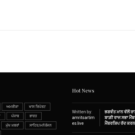
Hot News
ਅਮਰੀਕਾ
ਖਾਸ ਰਿਪੋਰਟ
Written by:
ਭਗਵੰਤ ਮਾਨ ਵੱਲੋਂ ਰ
ੀ
ਪੰਜਾਬ
ਭਾਰਤ
amritsartim
ਬਾਗ਼ੀ ਰਾਜ ਸਭਾ ਮੈਂਬਰ
es.live
ਮੈਂਬਰਸ਼ਿਪ ਰੱਦ ਕਰਨ
ਮੁੱਖ ਖ਼ਬਰਾਂ
ਸਾਹਿਤ/ਮਨੋਰੰਜਨ