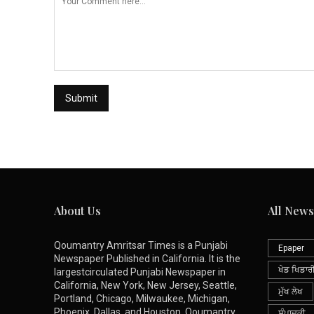
About Us
All News
Qoumantry Amritsar Times is a Punjabi
Epaper
Newspaper Published in California. It is the
ਖੇਡ ਖਿਡਾਰ
largestcirculated Punjabi Newspaper in
California, New York, New Jersey, Seattle,
ਮੁੱਖ ਲੇਖ
Portland, Chicago, Milwaukee, Michigan,
Phoenix, Dallas, and Houston. Qoumantry
ਸੰਪਾਦਕੀ