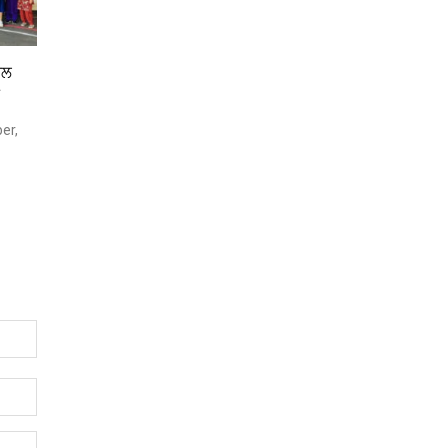
ਨਲ
ਨ
er,