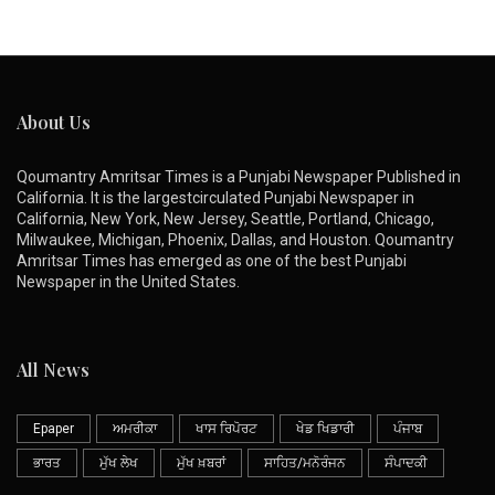
About Us
Qoumantry Amritsar Times is a Punjabi Newspaper Published in
California. It is the largestcirculated Punjabi Newspaper in
California, New York, New Jersey, Seattle, Portland, Chicago,
Milwaukee, Michigan, Phoenix, Dallas, and Houston. Qoumantry
Amritsar Times has emerged as one of the best Punjabi
Newspaper in the United States.
All News
Epaper
ਅਮਰੀਕਾ
ਖਾਸ ਰਿਪੋਰਟ
ਖੇਡ ਖਿਡਾਰੀ
ਪੰਜਾਬ
ਭਾਰਤ
ਮੁੱਖ ਲੇਖ
ਮੁੱਖ ਖ਼ਬਰਾਂ
ਸਾਹਿਤ/ਮਨੋਰੰਜਨ
ਸੰਪਾਦਕੀ