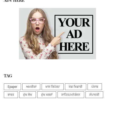
ADV HERE
TAG
Epaper
ਅਮਰੀਕਾ
ਖਾਸ ਰਿਪੋਰਟ
ਖੇਡ ਖਿਡਾਰੀ
ਪੰਜਾਬ
ਭਾਰਤ
ਮੁੱਖ ਲੇਖ
ਮੁੱਖ ਖ਼ਬਰਾਂ
ਸਾਹਿਤ/ਮਨੋਰੰਜਨ
ਸੰਪਾਦਕੀ