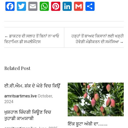
F
T
E
W
Pi
Li
G
S
a
wi
m
h
nt
n
m
h
ce
tt
ail
at
er
ke
ail
ar
b
er
s
es
dI
e
Post navigation
←
ਡਾਕਟਰ ਦੀ ਸਲਾਹ ਤੋਂ ਬਿਨਾਂ ਨਾ ਖਾਓ
ਹੜ੍ਹਾਂ ਤੋਂ ਬਾਅਦ ਕਿਸਾਨਾਂ ਲਈ ਖੜ੍ਹੀ
o
A
t
n
ਵਿਟਾਮਿਨ ਡੀ ਸਪਲੀਮੈਂਟਸ
ਹੋਵੇਗੀ ਮੰਡੀਕਰਨ ਦੀ ਸਮੱਸਿਆ
→
o
p
k
p
Related Post
ਈ.ਵੀ.ਐਮ. ਸ਼ਂਕ ਦੇ ਘੇਰੇ ਵਿਚ ਕਿਉਂ
amritsartimes.live
October,
2024
ਖੁਸ਼ਹਾਲ ਜ਼ਿੰਦਗੀ ਜਿਊਣ ਵਿਚ
ਤੁਹਾਡੀ ਕਾਮਯਾਬੀ
ਇੱਕ ਬੂਟਾ ਅੰਬੀ ਦਾ…….