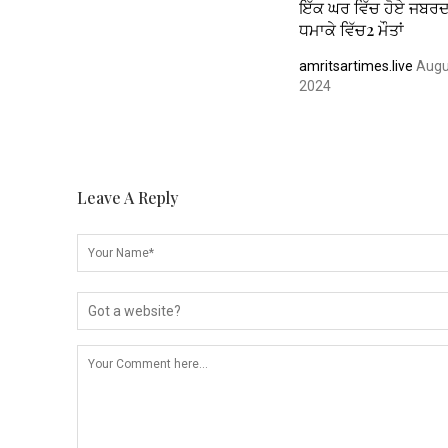
ਇੱਕ ਘਰ ਵਿੱਚ ਹੋਏ ਜਬਰ
ਧਮਾਕੇ ਵਿੱਚ2 ਮੌਤਾਂ
amritsartimes.live
Augu
2024
Leave A Reply