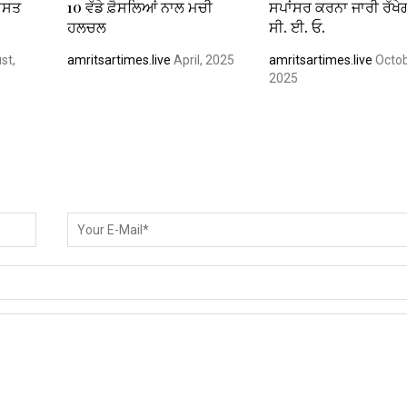
ਦਸਤ
10 ਵੱਡੇ ਫ਼ੈਸਲਿਆਂ ਨਾਲ ਮਚੀ
ਸਪਾਂਸਰ ਕਰਨਾ ਜਾਰੀ ਰੱਖੇਗ
ਹਲਚਲ
ਸੀ. ਈ. ਓ.
st,
amritsartimes.live
April, 2025
amritsartimes.live
Octob
2025