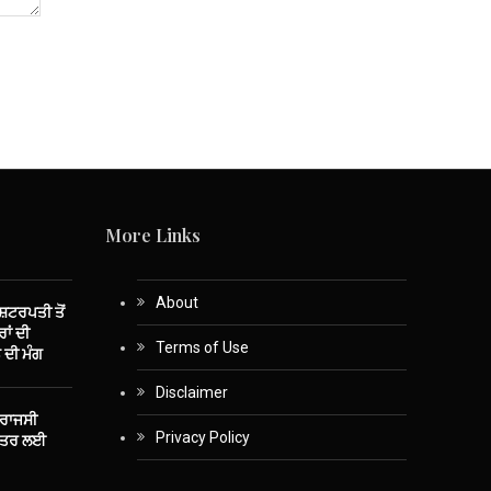
More Links
About
ਾਸ਼ਟਰਪਤੀ ਤੋਂ
ਾਂ ਦੀ
Terms of Use
 ਦੀ ਮੰਗ
Disclaimer
 ਰਾਜਸੀ
Privacy Policy
ਤੰਤਰ ਲਈ