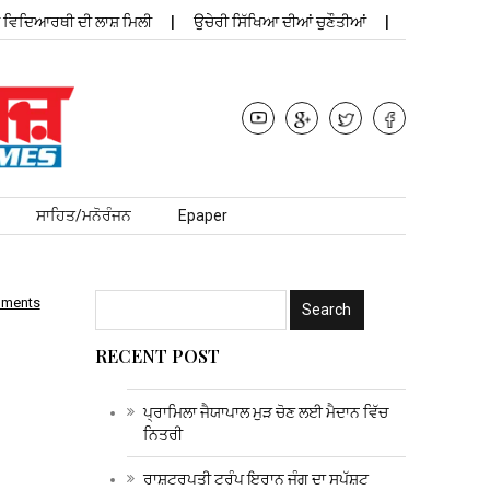
ਿਦਿਆਰਥੀ ਦੀ ਲਾਸ਼ ਮਿਲੀ
ਉਚੇਰੀ ਸਿੱਖਿਆ ਦੀਆਂ ਚੁਣੌਤੀਆਂ
ਪ੍ਰਾਮਿਲਾ ਜੈਯਾਪ
ਸਾਹਿਤ/ਮਨੋਰੰਜਨ
Epaper
mments
RECENT POST
ਪ੍ਰਾਮਿਲਾ ਜੈਯਾਪਾਲ ਮੁੜ ਚੋਣ ਲਈ ਮੈਦਾਨ ਵਿੱਚ
ਨਿਤਰੀ
ਰਾਸ਼ਟਰਪਤੀ ਟਰੰਪ ਇਰਾਨ ਜੰਗ ਦਾ ਸਪੱਸ਼ਟ