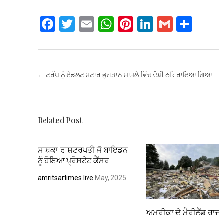
F
T
E
W
Pi
Li
G
S
a
wi
m
h
nt
n
m
h
ce
tt
ail
at
er
ke
ail
ar
b
er
s
es
dI
e
Post navigation
←
ਟਰੰਪ ਨੂੰ ਏਡਲਟ ਸਟਾਰ ਭੁਗਤਾਨ ਮਾਮਲੇ ਵਿੱਚ ਦੋਸ਼ੀ ਠਹਿਰਾਇਆ ਗਿਆ
o
A
t
n
o
p
k
p
Related Post
ਸਾਬਕਾ ਰਾਸ਼ਟਰਪਤੀ ਜੋ ਬਾਇਡਨ
ਨੂੰ ਹੋਇਆ ਪ੍ਰੋਸਟੇਟ ਕੈਂਸਰ
amritsartimes.live
May, 2025
ਅਮਰੀਕਾ ਦੇ ਮੈਰੀਲੈਂਡ ਰਾਜ