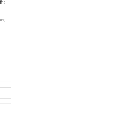
ੀ :
er,