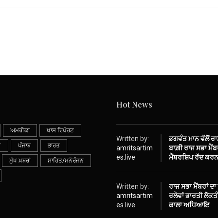
Hot News
ਅਮਰੀਕਾ
ਖਾਸ ਰਿਪੋਰਟ
Written by:
ਭਗਵੰਤ ਮਾਨ ਵੱਲੋਂ ਰ
ੀ
ਪੰਜਾਬ
ਭਾਰਤ
amritsartim
ਬਾਗ਼ੀ ਰਾਜ ਸਭਾ ਮੈਂਬਰ
es.live
ਮੈਂਬਰਸ਼ਿਪ ਰੱਦ ਕਰਨ
ਮੁੱਖ ਖ਼ਬਰਾਂ
ਸਾਹਿਤ/ਮਨੋਰੰਜਨ
Written by:
ਰਾਜ ਸਭਾ ਮੈਂਬਰਾਂ ਦਾ
amritsartim
ਰਲੇਵਾਂ ਭਾਰਤੀ ਲੋਕ
es.live
ਕਾਲਾ ਅਧਿਆਇ