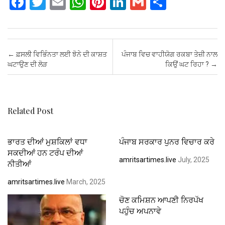
F
T
E
W
Pi
Li
G
S
a
wi
m
h
nt
n
m
h
ce
tt
ail
at
er
ke
ail
ar
b
er
s
es
dI
e
Post navigation
←
ਫ਼ਸਲੀ ਵਿਭਿੰਨਤਾ ਲਈ ਝੋਨੇ ਦੀ ਕਾਸ਼ਤ
ਪੰਜਾਬ ਵਿਚ ਵਾਹੀਯੋਗ ਰਕਬਾ ਤੇਜ਼ੀ ਨਾਲ
o
A
t
n
ਘਟਾਉਣ ਦੀ ਲੋੜ
ਕਿਉਂ ਘਟ ਰਿਹਾ ?
→
o
p
k
p
Related Post
ਭਾਰਤ ਦੀਆਂ ਮੁਸ਼ਕਿਲਾਂ ਵਧਾ
ਪੰਜਾਬ ਸਰਕਾਰ ਪੁਨਰ ਵਿਚਾਰ ਕਰੇ
ਸਕਦੀਆਂ ਹਨ ਟਰੰਪ ਦੀਆਂ
amritsartimes.live
July, 2025
ਨੀਤੀਆਂ
amritsartimes.live
March, 2025
ਚੋਣ ਕਮਿਸ਼ਨ ਆਪਣੀ ਨਿਰਪੱਖ
ਪਹੁੰਚ ਅਪਨਾਵੇ