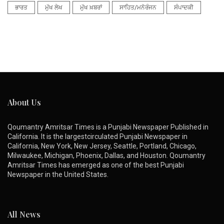
ਭਾਰਤ
ਮੁੱਖ ਲੇਖ
ਮੁੱਖ ਖ਼ਬਰਾਂ
ਸਾਹਿਤ/ਮਨੋਰੰਜਨ
ਸੰਪਾਦਕੀ
About Us
Qoumantry Amritsar Times is a Punjabi Newspaper Published in
California. It is the largestcirculated Punjabi Newspaper in
California, New York, New Jersey, Seattle, Portland, Chicago,
Milwaukee, Michigan, Phoenix, Dallas, and Houston. Qoumantry
Amritsar Times has emerged as one of the best Punjabi
Newspaper in the United States.
All News