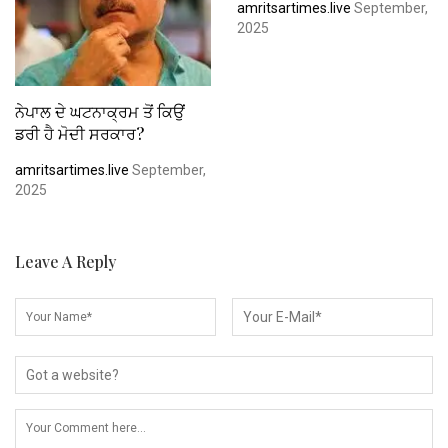
amritsartimes.live
September,
2025
ਨੇਪਾਲ ਦੇ ਘਟਨਾਕ੍ਰਮ ਤੋਂ ਕਿਉਂ
ਡਰੀ ਹੈ ਮੋਦੀ ਸਰਕਾਰ?
amritsartimes.live
September,
2025
Leave A Reply