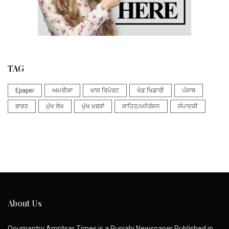
TAG
Epaper
ਅਮਰੀਕਾ
ਖਾਸ ਰਿਪੋਰਟ
ਖੇਡ ਖਿਡਾਰੀ
ਪੰਜਾਬ
ਭਾਰਤ
ਮੁੱਖ ਲੇਖ
ਮੁੱਖ ਖ਼ਬਰਾਂ
ਸਾਹਿਤ/ਮਨੋਰੰਜਨ
ਸੰਪਾਦਕੀ
About Us
Qoumantry Amritsar Times is a Punjabi Newspaper Published in