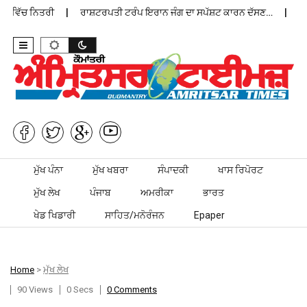
ਨ ਵਿੱਚ ਨਿਤਰੀ
ਰਾਸ਼ਟਰਪਤੀ ਟਰੰਪ ਇਰਾਨ ਜੰਗ ਦਾ ਸਪੱਸ਼ਟ ਕਾਰਨ ਦੱਸਣ…
ਪੰਜਾ
Skip to content
ਮੁੱਖ ਪੰਨਾ
ਮੁੱਖ ਖਬਰਾ
ਸੰਪਾਦਕੀ
ਖਾਸ ਰਿਪੋਰਟ
ਮੁੱਖ ਲੇਖ
ਪੰਜਾਬ
ਅਮਰੀਕਾ
ਭਾਰਤ
ਖੇਡ ਖਿਡਾਰੀ
ਸਾਹਿਤ/ਮਨੋਰੰਜਨ
Epaper
Home
>
ਮੁੱਖ ਲੇਖ
90 Views
0 Secs
0 Comments