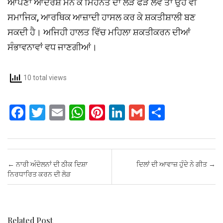
ਆਪਣਾ ਆਦਰਸ਼ ਮੰਨ ਕੇ ਮਿਹਨਤ ਦਾ ਲੜ ਫੜ ਲਵੇ ਤਾਂ ਉਹ ਵੀ
ਸਮਾਜਿਕ, ਆਰਥਿਕ ਆਜ਼ਾਦੀ ਹਾਸਲ ਕਰ ਕੇ ਸ਼ਕਤੀਸ਼ਾਲੀ ਬਣ
ਸਕਦੀ ਹੈ। ਅਜਿਹੀ ਹਾਲਤ ਵਿੱਚ ਮਹਿਲਾ ਸ਼ਕਤੀਕਰਨ ਦੀਆਂ
ਸੰਭਾਵਨਾਵਾਂ ਵਧ ਜਾਣਗੀਆਂ।
10 total views
F
T
E
W
Pi
Li
G
S
a
wi
m
h
nt
n
m
h
ce
tt
ail
at
er
ke
ail
ar
b
er
s
es
dI
e
Post navigation
←
ਨਾਰੀ ਅੰਦੋਲਨਾਂ ਦੀ ਠੀਕ ਦਿਸ਼ਾ
ਦਿਲਾਂ ਦੀ ਆਵਾਜ਼ ਹੁੰਦੇ ਨੇ ਗੀਤ
→
o
A
t
n
ਨਿਰਧਾਰਿਤ ਕਰਨ ਦੀ ਲੋੜ
o
p
k
p
Related Post