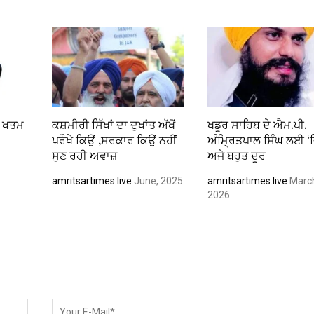
ੱਧ ਖਤਮ
ਕਸ਼ਮੀਰੀ ਸਿੱਖਾਂ ਦਾ ਦੁਖਾਂਤ ਅੱਖੋਂ
ਖਡੂਰ ਸਾਹਿਬ ਦੇ ਐਮ.ਪੀ.
ਪਰੌਖੇ ਕਿਉਂ ,ਸਰਕਾਰ ਕਿਉਂ ਨਹੀਂ
ਅੰਮ੍ਰਿਤਪਾਲ ਸਿੰਘ ਲਈ ‘ਦ
ਸੁਣ ਰਹੀ ਅਵਾਜ਼
ਅਜੇ ਬਹੁਤ ਦੂਰ
amritsartimes.live
June, 2025
amritsartimes.live
Marc
2026