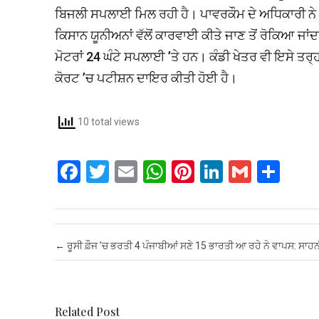
ਬਿਜਲੀ ਸਪਲਾਈ ਮਿਲ ਰਹੀ ਹੈ। ਪਾਵਰਕੌਮ ਦੇ ਅਧਿਕਾਰੀ ਨੇ 
ਕਿਸਾਨ ਯੂਨੀਅਨਾਂ ਵੱਲੋਂ ਕਾਰਵਾਈ ਕੀਤੇ ਜਾਣ ਤੋਂ ਰੋਕਿਆ ਜਾਂ
ਮੋਟਰਾਂ 24 ਘੰਟੇ ਸਪਲਾਈ ’ਤੇ ਹਨ। ਕੰਡੀ ਖੇਤਰ ਵੀ ਇਸੇ ਤਰ੍ਹਾ
ਕੋਰਟ ’ਚ ਪਟੀਸ਼ਨ ਦਾਇਰ ਕੀਤੀ ਹੋਈ ਹੈ।
10 total views
F
T
E
W
Pi
Li
G
S
a
wi
m
h
nt
n
m
h
ce
tt
ail
at
er
ke
ail
ar
b
er
s
es
dI
e
Post navigation
←
ਰੂਸੀ ਫ਼ੌਜ ’ਚ ਭਰਤੀ 4 ਪੰਜਾਬੀਆਂ ਸਣੇ 15 ਭਾਰਤੀ ਆ ਰਹੇ ਨੇ ਵਾਪਸ: ਸਾਹ
o
A
t
n
o
p
k
p
Related Post