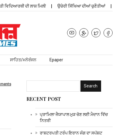
ਿਦਿਆਰਥੀ ਦੀ ਲਾਸ਼ ਮਿਲੀ
ਉਚੇਰੀ ਸਿੱਖਿਆ ਦੀਆਂ ਚੁਣੌਤੀਆਂ
ਪ੍ਰਾਮਿਲਾ ਜੈਯਾਪ
ਸਾਹਿਤ/ਮਨੋਰੰਜਨ
Epaper
mments
RECENT POST
ਪ੍ਰਾਮਿਲਾ ਜੈਯਾਪਾਲ ਮੁੜ ਚੋਣ ਲਈ ਮੈਦਾਨ ਵਿੱਚ
ਨਿਤਰੀ
ਰਾਸ਼ਟਰਪਤੀ ਟਰੰਪ ਇਰਾਨ ਜੰਗ ਦਾ ਸਪੱਸ਼ਟ