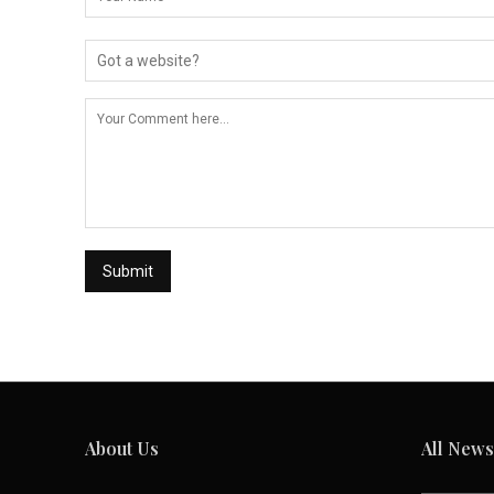
About Us
All News