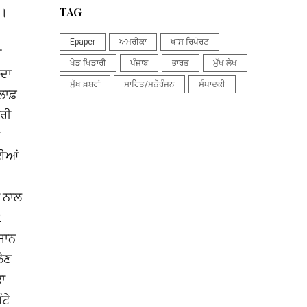
ੈ।
TAG
Epaper
ਅਮਰੀਕਾ
ਖਾਸ ਰਿਪੋਰਟ
ੀ
ਖੇਡ ਖਿਡਾਰੀ
ਪੰਜਾਬ
ਭਾਰਤ
ਮੁੱਖ ਲੇਖ
 ਦਾ
ਮੁੱਖ ਖ਼ਬਰਾਂ
ਸਾਹਿਤ/ਮਨੋਰੰਜਨ
ਸੰਪਾਦਕੀ
ਲਾਫ਼
ਾਰੀ
ੋਈਆਂ
ਂ ਨਾਲ
2
ਿਸਾਨ
ਲੈਣ
ਕਾ
ਟੇ