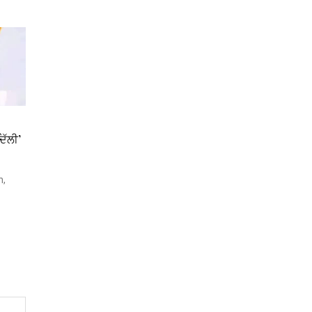
ਿੱਲੀ’
h,