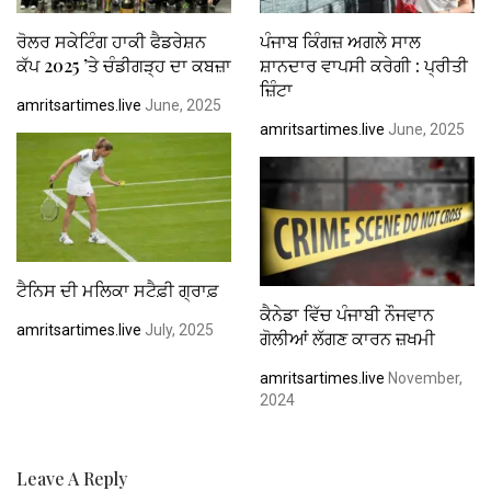
ਰੋਲਰ ਸਕੇਟਿੰਗ ਹਾਕੀ ਫੈਡਰੇਸ਼ਨ
ਪੰਜਾਬ ਕਿੰਗਜ਼ ਅਗਲੇ ਸਾਲ
ਕੱਪ 2025 ’ਤੇ ਚੰਡੀਗੜ੍ਹ ਦਾ ਕਬਜ਼ਾ
ਸ਼ਾਨਦਾਰ ਵਾਪਸੀ ਕਰੇਗੀ : ਪ੍ਰੀਤੀ
ਜ਼ਿੰਟਾ
amritsartimes.live
June, 2025
amritsartimes.live
June, 2025
ਟੈਨਿਸ ਦੀ ਮਲਿਕਾ ਸਟੈਫ਼ੀ ਗ੍ਰਾਫ਼
ਕੈਨੇਡਾ ਵਿੱਚ ਪੰਜਾਬੀ ਨੌਜਵਾਨ
amritsartimes.live
July, 2025
ਗੋਲੀਆਂ ਲੱਗਣ ਕਾਰਨ ਜ਼ਖਮੀ
amritsartimes.live
November,
2024
Leave A Reply