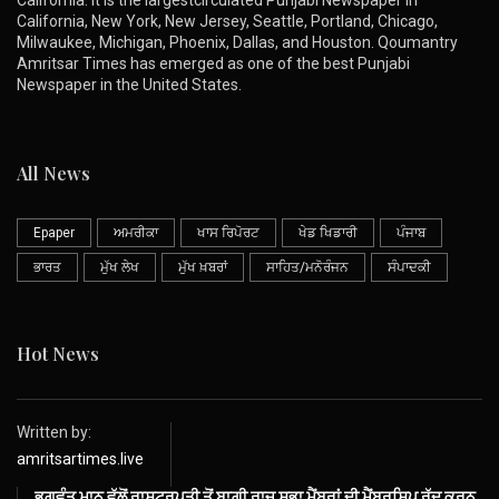
California. It is the largestcirculated Punjabi Newspaper in
California, New York, New Jersey, Seattle, Portland, Chicago,
Milwaukee, Michigan, Phoenix, Dallas, and Houston. Qoumantry
Amritsar Times has emerged as one of the best Punjabi
Newspaper in the United States.
All News
Epaper
ਅਮਰੀਕਾ
ਖਾਸ ਰਿਪੋਰਟ
ਖੇਡ ਖਿਡਾਰੀ
ਪੰਜਾਬ
ਭਾਰਤ
ਮੁੱਖ ਲੇਖ
ਮੁੱਖ ਖ਼ਬਰਾਂ
ਸਾਹਿਤ/ਮਨੋਰੰਜਨ
ਸੰਪਾਦਕੀ
Hot News
Written by:
amritsartimes.live
ਭਗਵੰਤ ਮਾਨ ਵੱਲੋਂ ਰਾਸ਼ਟਰਪਤੀ ਤੋਂ ਬਾਗ਼ੀ ਰਾਜ ਸਭਾ ਮੈਂਬਰਾਂ ਦੀ ਮੈਂਬਰਸ਼ਿਪ ਰੱਦ ਕਰਨ