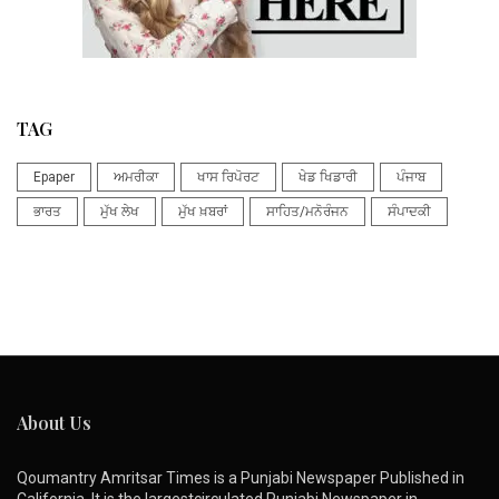
TAG
Epaper
ਅਮਰੀਕਾ
ਖਾਸ ਰਿਪੋਰਟ
ਖੇਡ ਖਿਡਾਰੀ
ਪੰਜਾਬ
ਭਾਰਤ
ਮੁੱਖ ਲੇਖ
ਮੁੱਖ ਖ਼ਬਰਾਂ
ਸਾਹਿਤ/ਮਨੋਰੰਜਨ
ਸੰਪਾਦਕੀ
About Us
Qoumantry Amritsar Times is a Punjabi Newspaper Published in