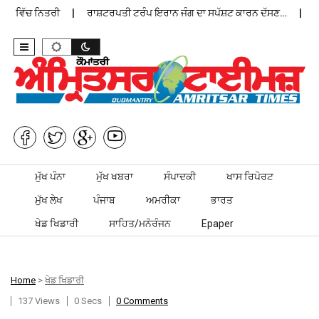
ਨ ਵਿੱਚ ਨਿਤਰੀ
ਰਾਸ਼ਟਰਪਤੀ ਟਰੰਪ ਇਰਾਨ ਜੰਗ ਦਾ ਸਪੱਸ਼ਟ ਕਾਰਨ ਦੱਸਣ…
ਪੰਜਾ
Skip to content
ਮੁੱਖ ਪੰਨਾ
ਮੁੱਖ ਖਬਰਾ
ਸੰਪਾਦਕੀ
ਖਾਸ ਰਿਪੋਰਟ
ਮੁੱਖ ਲੇਖ
ਪੰਜਾਬ
ਅਮਰੀਕਾ
ਭਾਰਤ
ਖੇਡ ਖਿਡਾਰੀ
ਸਾਹਿਤ/ਮਨੋਰੰਜਨ
Epaper
Home
>
ਖੇਡ ਖਿਡਾਰੀ
137 Views
0 Secs
0 Comments