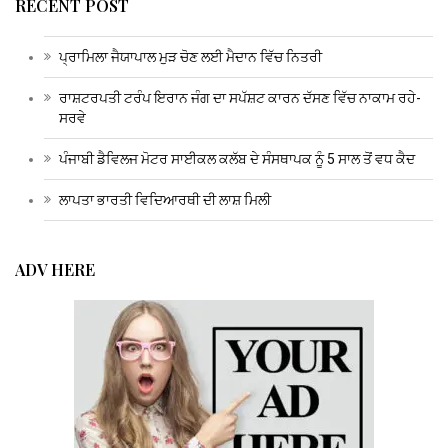
RECENT POST
ਪ੍ਰਾਮਿਲਾ ਜੈਯਾਪਾਲ ਮੁੜ ਚੋਣ ਲਈ ਮੈਦਾਨ ਵਿੱਚ ਨਿਤਰੀ
ਰਾਸ਼ਟਰਪਤੀ ਟਰੰਪ ਇਰਾਨ ਜੰਗ ਦਾ ਸਪੱਸ਼ਟ ਕਾਰਨ ਦੱਸਣ ਵਿੱਚ ਨਾਕਾਮ ਰਹੇ-
ਸਰਵੇ
ਪੰਜਾਬੀ ਡੈਵਿਲਜ ਮੋਟਰ ਸਾਈਕਲ ਕਲੱਬ ਦੇ ਸੰਸਥਾਪਕ ਨੂੰ 5 ਸਾਲ ਤੋਂ ਵਧ ਕੈਦ
ਲਾਪਤਾ ਭਾਰਤੀ ਵਿਦਿਆਰਥੀ ਦੀ ਲਾਸ਼ ਮਿਲੀ
ADV HERE