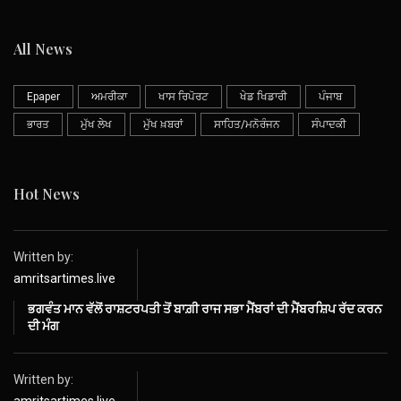
All News
Epaper
ਅਮਰੀਕਾ
ਖਾਸ ਰਿਪੋਰਟ
ਖੇਡ ਖਿਡਾਰੀ
ਪੰਜਾਬ
ਭਾਰਤ
ਮੁੱਖ ਲੇਖ
ਮੁੱਖ ਖ਼ਬਰਾਂ
ਸਾਹਿਤ/ਮਨੋਰੰਜਨ
ਸੰਪਾਦਕੀ
Hot News
Written by:
amritsartimes.live
ਭਗਵੰਤ ਮਾਨ ਵੱਲੋਂ ਰਾਸ਼ਟਰਪਤੀ ਤੋਂ ਬਾਗ਼ੀ ਰਾਜ ਸਭਾ ਮੈਂਬਰਾਂ ਦੀ ਮੈਂਬਰਸ਼ਿਪ ਰੱਦ ਕਰਨ
ਦੀ ਮੰਗ
Written by:
amritsartimes.live