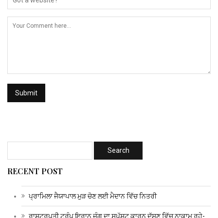
RECENT POST
ਪ੍ਰਾਮਿਲਾ ਜੈਯਾਪਾਲ ਮੁੜ ਚੋਣ ਲਈ ਮੈਦਾਨ ਵਿੱਚ ਨਿਤਰੀ
ਰਾਸ਼ਟਰਪਤੀ ਟਰੰਪ ਇਰਾਨ ਜੰਗ ਦਾ ਸਪੱਸ਼ਟ ਕਾਰਨ ਦੱਸਣ ਵਿੱਚ ਨਾਕਾਮ ਰਹੇ-