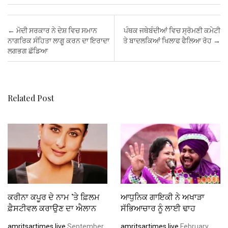
ce
tt
ail
at
er
ke
ail
ar
b
er
s
es
dI
e
Post navigation
←
ਮੋਦੀ ਸਰਕਾਰ ਨੇ ਦੇਸ਼ ਵਿਚ ਸਮਾਨ
ਪੰਥਕ ਜਥੇਬੰਦੀਆਂ ਵਿਚ ਸ੍ਰੋਮਣੀ ਕਮੇਟੀ
o
A
t
n
ਨਾਗਰਿਕ ਸੰਹਿਤਾ ਲਾਗੂ ਕਰਨ ਦਾ ਇਰਾਦਾ
ਤੇ ਬਾਦਲਕਿਆਂ ਖਿਲਾਫ ਫੈਲਿਆ ਰੋਹ
→
ਲਗਭਗ ਛੱਡਿਆ
o
p
k
p
Related Post
ਕਰੀਨਾ ਕਪੂਰ ਦੇ ਨਾਮ ’ਤੇ ਫ਼ਿਲਮ
ਆਧੁਨਿਕ ਗਾਇਕੀ ਨੇ ਅਖਾੜਾ
ਫ਼ੈਸਟੀਵਲ ਕਰਾਉਣ ਦਾ ਐਲਾਨ
ਸੱਭਿਆਚਾਰ ਨੂੰ ਲਾਈ ਢਾਹ
amritsartimes.live
September,
amritsartimes.live
February,