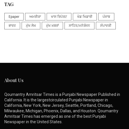
TAG
Epaper
ਅਮਰੀਕਾ
ਖਾਸ ਰਿਪੋਰਟ
ਖੇਡ ਖਿਡਾਰੀ
ਪੰਜਾਬ
ਭਾਰਤ
ਮੁੱਖ ਲੇਖ
ਮੁੱਖ ਖ਼ਬਰਾਂ
ਸਾਹਿਤ/ਮਨੋਰੰਜਨ
ਸੰਪਾਦਕੀ
About Us
Qoumantry Amritsar Times is a Punjabi Newspaper Published in
California. It is the largestcirculated Punjabi Newspaper in
California, New York, New Jersey, Seattle, Portland, Chicago,
Milwaukee, Michigan, Phoenix, Dallas, and Houston. Qoumantry
Amritsar Times has emerged as one of the best Punjabi
Newspaper in the United States.