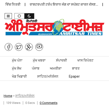
ਨ ਵਿੱਚ ਨਿਤਰੀ
ਰਾਸ਼ਟਰਪਤੀ ਟਰੰਪ ਇਰਾਨ ਜੰਗ ਦਾ ਸਪੱਸ਼ਟ ਕਾਰਨ ਦੱਸਣ…
ਪੰਜਾ
Skip to content
ਮੁੱਖ ਪੰਨਾ
ਮੁੱਖ ਖਬਰਾ
ਸੰਪਾਦਕੀ
ਖਾਸ ਰਿਪੋਰਟ
ਮੁੱਖ ਲੇਖ
ਪੰਜਾਬ
ਅਮਰੀਕਾ
ਭਾਰਤ
ਖੇਡ ਖਿਡਾਰੀ
ਸਾਹਿਤ/ਮਨੋਰੰਜਨ
Epaper
Home
>
ਸਾਹਿਤ/ਮਨੋਰੰਜਨ
139 Views
0 Secs
0 Comments