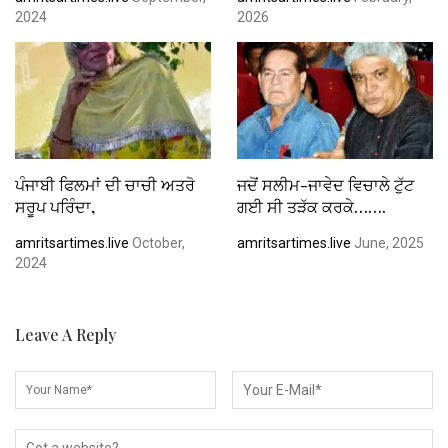
2024
2026
ਪੰਜਾਬੀ ਫਿਲਮਾਂ ਦੀ ਚਾਚੀ ਅਤਰੋ
ਜਦੋਂ ਸਲੀਮ-ਜਾਵੇਦ ਵਿਚਾਲੇ ਟੁੱਟ
ਸਰੂਪ ਪਰਿੰਦਾ,
ਗਈ ਸੀ ਤੜੱਕ ਕਰਕੇ…….
amritsartimes.live
October,
amritsartimes.live
June, 2025
2024
Leave A Reply