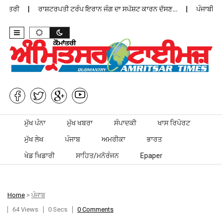
ਨਿਤਰੀ
ਰਾਸ਼ਟਰਪਤੀ ਟਰੰਪ ਇਰਾਨ ਜੰਗ ਦਾ ਸਪੱਸ਼ਟ ਕਾਰਨ ਦੱਸਣ…
ਪੰਜਾਬੀ ਡੈਵਿ
Skip to content
ਮੁੱਖ ਪੰਨਾ
ਮੁੱਖ ਖਬਰਾ
ਸੰਪਾਦਕੀ
ਖਾਸ ਰਿਪੋਰਟ
ਮੁੱਖ ਲੇਖ
ਪੰਜਾਬ
ਅਮਰੀਕਾ
ਭਾਰਤ
ਖੇਡ ਖਿਡਾਰੀ
ਸਾਹਿਤ/ਮਨੋਰੰਜਨ
Epaper
Home
>
ਪੰਜਾਬ
64 Views
0 Secs
0 Comments