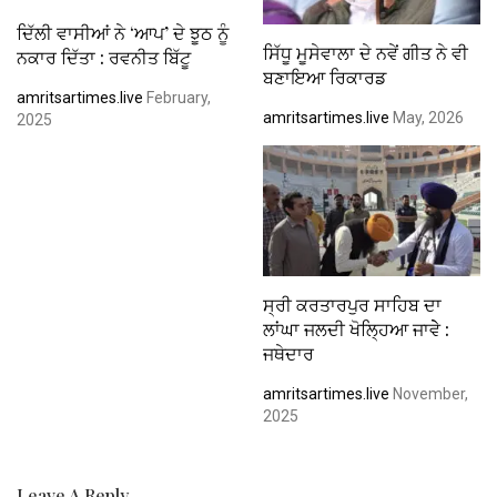
ਦਿੱਲੀ ਵਾਸੀਆਂ ਨੇ ‘ਆਪ’ ਦੇ ਝੂਠ ਨੂੰ
ਸਿੱਧੂ ਮੂਸੇਵਾਲਾ ਦੇ ਨਵੇਂ ਗੀਤ ਨੇ ਵੀ
ਨਕਾਰ ਦਿੱਤਾ : ਰਵਨੀਤ ਬਿੱਟੂ
ਬਣਾਇਆ ਰਿਕਾਰਡ
amritsartimes.live
February,
amritsartimes.live
May, 2026
2025
ਸ੍ਰੀ ਕਰਤਾਰਪੁਰ ਸਾਹਿਬ ਦਾ
ਲਾਂਘਾ ਜਲਦੀ ਖੋਲ੍ਹਿਆ ਜਾਵੇੇ :
ਜਥੇਦਾਰ
amritsartimes.live
November,
2025
Leave A Reply