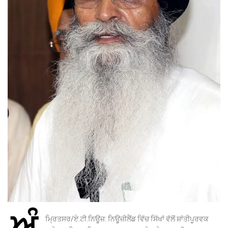
ਅੰ
ਮ੍ਰਿਤਸਰ/ਏ.ਟੀ.ਨਿਊਜ਼: ਨਿਊਜ਼ੀਲੈਂਡ ਵਿੱਚ ਸਿੱਖਾਂ ਵੱਲੋਂ ਸ਼ਾਂਤੀਪੂਰਵਕ