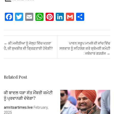
F
T
E
W
Pi
Li
G
S
a
wi
m
h
nt
n
m
h
ce
tt
ail
at
er
ke
ail
ar
b
er
s
es
dI
e
Post navigation
←
ਕੀ ਮਜੀਠੀਆ ਨੂੰ ਜੇਲ੍ਹ ਵਿੱਚ ਖਤਰਾ
ਪਾਵਨ ਸਰੂਪ ਮਾਮਲੇ ਦੀ ਜਾਂਚ ਵਿੱਚ
o
A
t
n
ਹੈ, ਕੀ ਸੁਖਬੀਰ ਦੀ ਗ੍ਰਿਫ਼ਤਾਰੀ ਹੋਵੇਗੀ?
ਸਰਕਾਰ ਨੂੰ ਸਹਿਯੋਗ ਕਰੇ ਸ਼੍ਰੋਮਣੀ ਕਮੇਟੀ
: ਜਥੇਦਾਰ ਗੜਗੱਜ
→
o
p
k
p
Related Post
ਕੀ ਬਾਦਲ ਧੜਾ ਸੱਤ ਮੈਂਬਰੀ ਕਮੇਟੀ
ਨੂੰ ਪ੍ਰਵਾਨਗੀ ਦੇਵੇਗਾ?
amritsartimes.live
February,
2025