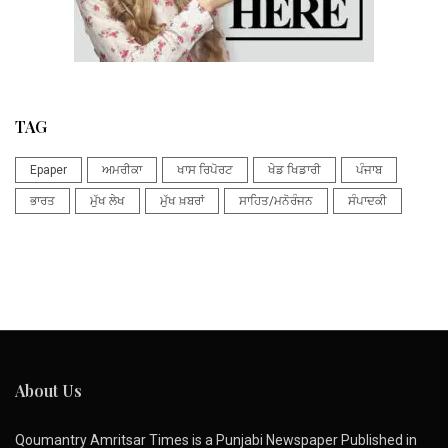
TAG
Epaper
ਅਮਰੀਕਾ
ਖਾਸ ਰਿਪੋਰਟ
ਖੇਡ ਖਿਡਾਰੀ
ਪੰਜਾਬ
ਭਾਰਤ
ਮੁੱਖ ਲੇਖ
ਮੁੱਖ ਖ਼ਬਰਾਂ
ਸਾਹਿਤ/ਮਨੋਰੰਜਨ
ਸੰਪਾਦਕੀ
About Us
Qoumantry Amritsar Times is a Punjabi Newspaper Published in