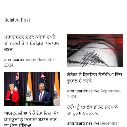
k
p
Related Post
ਮਹਾਰਾਸ਼ਟਰ ਚੋਣਾਂ: ਕਰੋੜਾਂ ਰੁਪਏ
ਦੀ ਨਕਦੀ ਤੇ ਪਾਬੰਦੀਸ਼ੁਦਾ ਪਦਾਰਥ
ਜ਼ਬਤ
amritsartimes.live
November,
2024
ਕੈਨੇਡਾ ਦੇ ਬ੍ਰਿਟਿ਼ਸ਼ ਕੋਲੰਬੀਆ ਵਿੱਚ
ਭੂਚਾਲ ਦੇ ਝਟਕੇ
amritsartimes.live
September,
2024
ਟਰੰਪ ਨੂੰ 50 ਲੱਖ ਡਾਲਰ ਜੁਰਮਾਨੇ
ਆਸਟ੍ਰੇਲੀਆ ਨੇ ਕੈਨੇਡਾ ਵਿਚ ਸਿੱਖ
ਦਾ ਹੁਕਮ ਬਰਕਰਾਰ
ਕਾਰਕੁਨਾਂ ਨੂੰ ਨਿਸ਼ਾਨਾ ਬਣਾਏ ਜਾਣ
amritsartimes.live
December,
ਦਾ ਮੁੱਦਾ ਚੁੱਕਿਆ