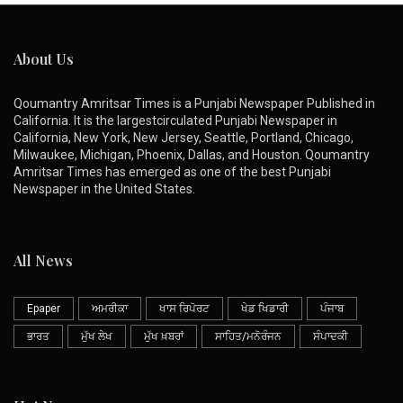
About Us
Qoumantry Amritsar Times is a Punjabi Newspaper Published in
California. It is the largestcirculated Punjabi Newspaper in
California, New York, New Jersey, Seattle, Portland, Chicago,
Milwaukee, Michigan, Phoenix, Dallas, and Houston. Qoumantry
Amritsar Times has emerged as one of the best Punjabi
Newspaper in the United States.
All News
Epaper
ਅਮਰੀਕਾ
ਖਾਸ ਰਿਪੋਰਟ
ਖੇਡ ਖਿਡਾਰੀ
ਪੰਜਾਬ
ਭਾਰਤ
ਮੁੱਖ ਲੇਖ
ਮੁੱਖ ਖ਼ਬਰਾਂ
ਸਾਹਿਤ/ਮਨੋਰੰਜਨ
ਸੰਪਾਦਕੀ