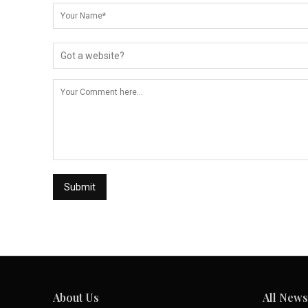
About Us
All News