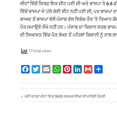
ਸੀਟਾਂ ਵਿੱਚੋਂ ਸਿਰਫ਼ ਇਕ ਸੀਟ ਪਈ ਸੀ ਅਤੇ ਭਾਜਪਾ ਨੇ 6.6 
ਵਿੱਚੋਂ ਭਾਜਪਾ ਦੇ ਪੱਲੇ ਕੋਈ ਸੀਟ ਨਹੀਂ ਪਈ ਸੀ, ਪਰ ਭਾਜਪਾ 
ਬਾਅਦ ਤੋਂ ਭਾਜਪਾ ਵੱਲੋਂ ਪੰਜਾਬ ਵੱਲ ਵਿਸ਼ੇਸ਼ ਤੌਰ ’ਤੇ ਧਿਆਨ
ਪੈਰ ਜਮਾਉਣੇ ਸੌਖੇ ਨਹੀਂ ਹਨ। ਪੰਜਾਬ ਦਾ ਕਿਸਾਨ ਵਰਗ ਭਾਜਪਾ 
ਦੀ ਸਿਆਸਤ ਵਿੱਚ ਪੈਰ ਰੱਖਣ ਤੋਂ ਪਹਿਲਾਂ ਕਿਸਾਨੀ ਨੂੰ ਨਾਲ ਲਾ
13 total views
F
T
E
W
Pi
Li
G
S
a
wi
m
h
nt
n
m
h
ce
tt
ail
at
er
ke
ail
ar
b
er
s
es
dI
e
Post navigation
←
ਮੰਦੀ ਕਾਰਣ ਮੀਟਾ ਵਿਚ 3600 ਕਰਮਚਾਰੀਆਂ ਦੀ ਜਾਏਗੀ ਨੌਕਰੀ
o
A
t
n
o
p