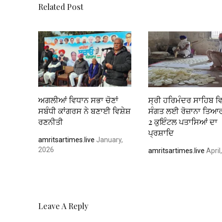
k
p
Related Post
ਅਗਲੀਆਂ ਵਿਧਾਨ ਸਭਾ ਚੋਣਾਂ
ਸ੍ਰੀ ਹਰਿਮੰਦਰ ਸਾਹਿਬ ਵਿ
ਸਬੰਧੀ ਕਾਂਗਰਸ ਨੇ ਬਣਾਈ ਵਿਸ਼ੇਸ਼
ਸੰਗਤ ਲਈ ਰੋਜ਼ਾਨਾ ਤਿਆਰ 
ਰਣਨੀਤੀ
2 ਕੁਇੰਟਲ ਪਤਾਸਿਆਂ ਦਾ
ਪ੍ਰਸ਼ਾਦਿ
amritsartimes.live
January,
2026
amritsartimes.live
April
Leave A Reply