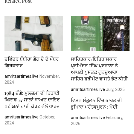
Related Post
ਦਵਿੰਦਰ ਬੰਬੀਹਾ ਗੈਂਗ ਦੇ ਦੋ ਮੈਂਬਰ
ਸਾਹਿਤਕਾਰ/ਇਤਿਹਾਸਕਾਰ
ਗ੍ਰਿਫਤਾਰ
ਪ੍ਰਮਿੰਦਰ ਸਿੰਘ ਪ੍ਰਵਾਨਾ ਨੇ
ਆਪਣੀ ਪੁਸਤਕ ਗੁਰਦੁਆਰਾ
amritsartimes.live
November,
ਸਾਹਿਬ ਫਰੀਮੋਂਟ ਵਾਸਤੇ ਭੇਂਟ ਕੀਤੀ
2024
amritsartimes.live
July, 2025
1984 ਦੰਗੇ: ਮੁਲਜ਼ਮਾਂ ਦੀ ਰਿਹਾਈ
ਖਿਲਾਫ਼ 27 ਸਾਲਾਂ ਬਾਅਦ ਦਾਇਰ
ਵਿਸ਼ਵ ਸੰਤੁਲਨ ਵਿੱਚ ਭਾਰਤ ਦੀ
ਪਟੀਸ਼ਨਾਂ ਹਾਈ ਕੋਰਟ ਵੱਲੋਂ ਖਾਰਜ
ਭੂਮਿਕਾ ਮਹੱਤਵਪੂਰਨ : ਮੋਦੀ
amritsartimes.live
October,
amritsartimes.live
February,
2024
2026