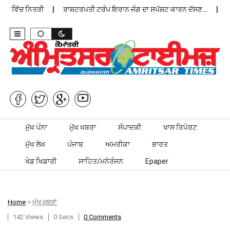
ਾਨ ਵਿੱਚ ਨਿਤਰੀ
ਰਾਸ਼ਟਰਪਤੀ ਟਰੰਪ ਇਰਾਨ ਜੰਗ ਦਾ ਸਪੱਸ਼ਟ ਕਾਰਨ ਦੱਸਣ…
ਪੰਜ
Skip to content
ਮੁੱਖ ਪੰਨਾ
ਮੁੱਖ ਖਬਰਾ
ਸੰਪਾਦਕੀ
ਖਾਸ ਰਿਪੋਰਟ
ਮੁੱਖ ਲੇਖ
ਪੰਜਾਬ
ਅਮਰੀਕਾ
ਭਾਰਤ
ਖੇਡ ਖਿਡਾਰੀ
ਸਾਹਿਤ/ਮਨੋਰੰਜਨ
Epaper
Home
>
ਮੁੱਖ ਖ਼ਬਰਾਂ
142 Views
0 Secs
0 Comments