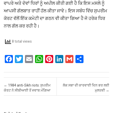
ਵਾਪਰੇ ਅਤੇ ਦੋਵਾਂ ਧਿਰਾਂ ਨੂੰ ਅਪੀਲ ਕੀਤੀ ਗਈ ਹੈ ਕਿ ਇਸ ਮਸਲੇ ਨੂੰ
ਆਪਸੀ ਗੱਲਬਾਤ ਰਾਹੀਂ ਹੱਲ ਕੀਤਾ ਜਾਵੇ। ਇਸ ਸਬੰਧ ਵਿੱਚ ਸੁਪਰੀਮ
ਕੋਰਟ ਵੱਲੋਂ ਇੱਕ ਕਮੇਟੀ ਦਾ ਗਠਨ ਵੀ ਕੀਤਾ ਗਿਆ ਹੈ ਜੋ ਹਰੇਕ ਧਿਰ
ਨਾਲ ਗੱਲ ਕਰ ਰਹੀ ਹੈ।
8 total views
F
T
E
W
Pi
Li
G
S
a
wi
m
h
nt
n
m
h
ce
tt
ail
at
er
ke
ail
ar
b
er
s
es
dI
e
Post navigation
←
1984 anti-Sikh riots: ਸੁਪਰੀਮ
ਲੋਕ ਸਭਾ ਦੀ ਕਾਰਵਾਈ ਦਿਨ ਭਰ ਲਈ
o
A
t
n
ਕੋਰਟ ਨੇ ਸੀਬੀਆਈ ਤੋਂ ਜਵਾਬ ਮੰਗਿਆ
ਮੁਲਤਵੀ
→
o
p
k
p