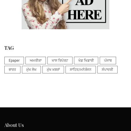
TAG
Epaper
ਅਮਰੀਕਾ
ਖਾਸ ਰਿਪੋਰਟ
ਖੇਡ ਖਿਡਾਰੀ
ਪੰਜਾਬ
ਭਾਰਤ
ਮੁੱਖ ਲੇਖ
ਮੁੱਖ ਖ਼ਬਰਾਂ
ਸਾਹਿਤ/ਮਨੋਰੰਜਨ
ਸੰਪਾਦਕੀ
About Us