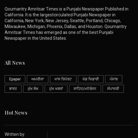
Qoumantry Amritsar Times is a Punjabi Newspaper Published in
California. It is the largestcirculated Punjabi Newspaper in
California, New York, New Jersey, Seattle, Portland, Chicago,
Milwaukee, Michigan, Phoenix, Dallas, and Houston. Qoumantry
Amritsar Times has emerged as one of the best Punjabi
Newspaper in the United States.
All News
Epaper
ਅਮਰੀਕਾ
ਖਾਸ ਰਿਪੋਰਟ
ਖੇਡ ਖਿਡਾਰੀ
ਪੰਜਾਬ
ਭਾਰਤ
ਮੁੱਖ ਲੇਖ
ਮੁੱਖ ਖ਼ਬਰਾਂ
ਸਾਹਿਤ/ਮਨੋਰੰਜਨ
ਸੰਪਾਦਕੀ
Hot News
Written by: