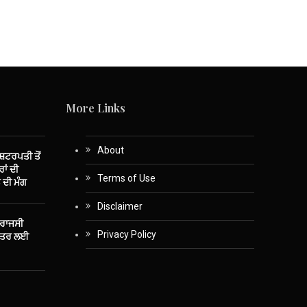
More Links
About
ਾਸ਼ਟਰਪਤੀ ਤੋਂ
ਾਂ ਦੀ
Terms of Use
 ਦੀ ਮੰਗ
Disclaimer
 ਰਾਜਸੀ
Privacy Policy
ਤੰਤਰ ਲਈ