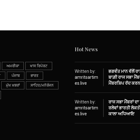
Hot News
ਅਮਰੀਕਾ
ਖਾਸ ਰਿਪੋਰਟ
Written by:
ਭਗਵੰਤ ਮਾਨ ਵੱਲੋਂ ਰ
ੀ
ਪੰਜਾਬ
ਭਾਰਤ
amritsartim
ਬਾਗ਼ੀ ਰਾਜ ਸਭਾ ਮੈਂਬਰ
es.live
ਮੈਂਬਰਸ਼ਿਪ ਰੱਦ ਕਰਨ
ਮੁੱਖ ਖ਼ਬਰਾਂ
ਸਾਹਿਤ/ਮਨੋਰੰਜਨ
Written by:
ਰਾਜ ਸਭਾ ਮੈਂਬਰਾਂ ਦਾ
amritsartim
ਰਲੇਵਾਂ ਭਾਰਤੀ ਲੋਕ
es.live
ਕਾਲਾ ਅਧਿਆਇ