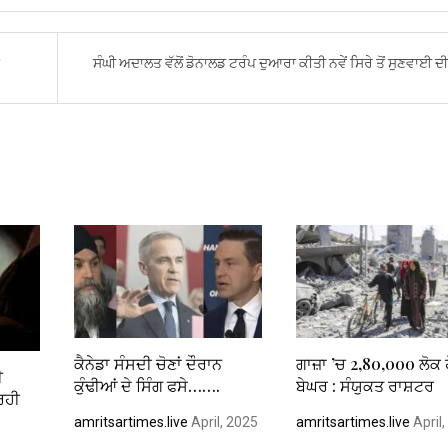
ਸੰਘੀ ਅਦਾਲਤ ਵੱਲੋਂ ਡੋਨਾਲਡ ਟਰੰਪ ਦੁਆਰਾ ਕੀਤੀ ਨਵੇਂ ਸਿਰੇ ਤੋਂ ਸੁਣਵਾਈ 
ਕੈਨੇਡਾ ਸੰਸਦੀ ਚੋਣਾਂ ਦੌਰਾਨ
ਗਾਜ਼ਾ ’ਚ 2,80,000 ਲੋਕ 
ੀ
ਕੁੰਢੀਆਂ ਦੇ ਸਿੰਗ ਫਸੇ…….
ਬੇਘਰ : ਸੰਯੁਕਤ ਰਾਸ਼ਟਰ
 ਰਹੀ
amritsartimes.live
April, 2025
amritsartimes.live
April