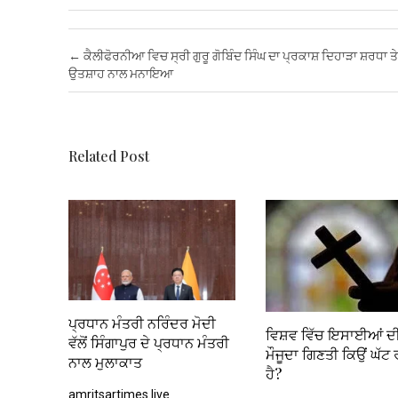
ce
tt
ail
at
er
ke
ail
ar
b
er
s
es
dI
e
Post navigation
←
ਕੈਲੀਫੋਰਨੀਆ ਵਿਚ ਸ੍ਰੀ ਗੁਰੂ ਗੋਬਿੰਦ ਸਿੰਘ ਦਾ ਪ੍ਰਕਾਸ਼ ਦਿਹਾੜਾ ਸ਼ਰਧਾ ਤੇ
o
A
t
n
ਉਤਸ਼ਾਹ ਨਾਲ ਮਨਾਇਆ
o
p
k
p
Related Post
ਪ੍ਰਧਾਨ ਮੰਤਰੀ ਨਰਿੰਦਰ ਮੋਦੀ
ਵਿਸ਼ਵ ਵਿੱਚ ਇਸਾਈਆਂ ਦ
ਵੱਲੋਂ ਸਿੰਗਾਪੁਰ ਦੇ ਪ੍ਰਧਾਨ ਮੰਤਰੀ
ਮੌਜੂਦਾ ਗਿਣਤੀ ਕਿਉਂ ਘੱਟ
ਨਾਲ ਮੁਲਾਕਾਤ
ਹੈ?
amritsartimes.live