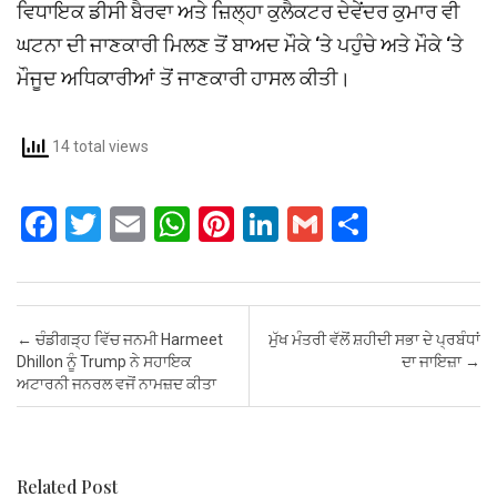
ਵਿਧਾਇਕ ਡੀਸੀ ਬੈਰਵਾ ਅਤੇ ਜ਼ਿਲ੍ਹਾ ਕੁਲੈਕਟਰ ਦੇਵੇਂਦਰ ਕੁਮਾਰ ਵੀ
ਘਟਨਾ ਦੀ ਜਾਣਕਾਰੀ ਮਿਲਣ ਤੋਂ ਬਾਅਦ ਮੌਕੇ ‘ਤੇ ਪਹੁੰਚੇ ਅਤੇ ਮੌਕੇ ‘ਤੇ
ਮੌਜੂਦ ਅਧਿਕਾਰੀਆਂ ਤੋਂ ਜਾਣਕਾਰੀ ਹਾਸਲ ਕੀਤੀ।
14 total views
F
T
E
W
Pi
Li
G
S
a
wi
m
h
nt
n
m
h
ce
tt
ail
at
er
ke
ail
ar
b
er
s
es
dI
e
Post navigation
←
ਚੰਡੀਗੜ੍ਹ ਵਿੱਚ ਜਨਮੀ Harmeet
ਮੁੱਖ ਮੰਤਰੀ ਵੱਲੋਂ ਸ਼ਹੀਦੀ ਸਭਾ ਦੇ ਪ੍ਰਬੰਧਾਂ
o
A
t
n
Dhillon ਨੂੰ Trump ਨੇ ਸਹਾਇਕ
ਦਾ ਜਾਇਜ਼ਾ
→
ਅਟਾਰਨੀ ਜਨਰਲ ਵਜੋਂ ਨਾਮਜ਼ਦ ਕੀਤਾ
o
p
k
p
Related Post