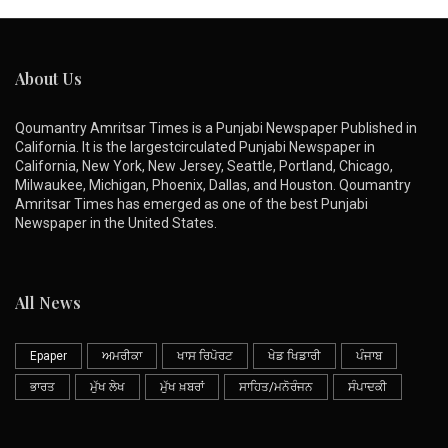
About Us
Qoumantry Amritsar Times is a Punjabi Newspaper Published in
California. It is the largestcirculated Punjabi Newspaper in
California, New York, New Jersey, Seattle, Portland, Chicago,
Milwaukee, Michigan, Phoenix, Dallas, and Houston. Qoumantry
Amritsar Times has emerged as one of the best Punjabi
Newspaper in the United States.
All News
Epaper
ਅਮਰੀਕਾ
ਖਾਸ ਰਿਪੋਰਟ
ਖੇਡ ਖਿਡਾਰੀ
ਪੰਜਾਬ
ਭਾਰਤ
ਮੁੱਖ ਲੇਖ
ਮੁੱਖ ਖ਼ਬਰਾਂ
ਸਾਹਿਤ/ਮਨੋਰੰਜਨ
ਸੰਪਾਦਕੀ