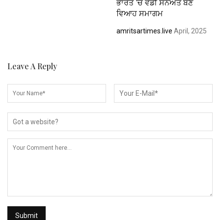
ਭਾਰਤ ’ਚ ਵੱਡੀ ਸਨਅਤ ਬਣੇ
ਵਿਆਹ ਸਮਾਗਮ
amritsartimes.live
April, 2025
Leave A Reply