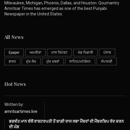
Milwaukee, Michigan, Phoenix, Dallas, and Houston. Qoumantry
Amritsar Times has emerged as one of the best Punjabi
Newspaper in the United States.
All News
Epaper
ਅਮਰੀਕਾ
ਖਾਸ ਰਿਪੋਰਟ
ਖੇਡ ਖਿਡਾਰੀ
ਪੰਜਾਬ
ਭਾਰਤ
ਮੁੱਖ ਲੇਖ
ਮੁੱਖ ਖ਼ਬਰਾਂ
ਸਾਹਿਤ/ਮਨੋਰੰਜਨ
ਸੰਪਾਦਕੀ
Hot News
Written by:
amritsartimes.live
ਭਗਵੰਤ ਮਾਨ ਵੱਲੋਂ ਰਾਸ਼ਟਰਪਤੀ ਤੋਂ ਬਾਗ਼ੀ ਰਾਜ ਸਭਾ ਮੈਂਬਰਾਂ ਦੀ ਮੈਂਬਰਸ਼ਿਪ ਰੱਦ ਕਰਨ
ਦੀ ਮੰਗ