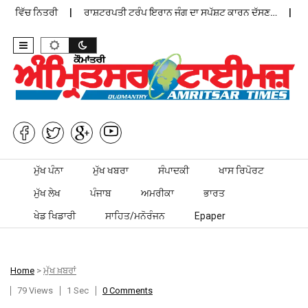
ਨ ਵਿੱਚ ਨਿਤਰੀ
ਰਾਸ਼ਟਰਪਤੀ ਟਰੰਪ ਇਰਾਨ ਜੰਗ ਦਾ ਸਪੱਸ਼ਟ ਕਾਰਨ ਦੱਸਣ…
ਪੰਜ
Skip to content
ਮੁੱਖ ਪੰਨਾ
ਮੁੱਖ ਖਬਰਾ
ਸੰਪਾਦਕੀ
ਖਾਸ ਰਿਪੋਰਟ
ਮੁੱਖ ਲੇਖ
ਪੰਜਾਬ
ਅਮਰੀਕਾ
ਭਾਰਤ
ਖੇਡ ਖਿਡਾਰੀ
ਸਾਹਿਤ/ਮਨੋਰੰਜਨ
Epaper
Home
>
ਮੁੱਖ ਖ਼ਬਰਾਂ
79 Views
1 Sec
0 Comments