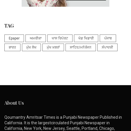
TAG
Epaper
ਅਮਰੀਕਾ
ਖਾਸ ਰਿਪੋਰਟ
ਖੇਡ ਖਿਡਾਰੀ
ਪੰਜਾਬ
ਭਾਰਤ
ਮੁੱਖ ਲੇਖ
ਮੁੱਖ ਖ਼ਬਰਾਂ
ਸਾਹਿਤ/ਮਨੋਰੰਜਨ
ਸੰਪਾਦਕੀ
About Us
Qoumantry Amritsar Times is a Punjabi Newspaper Published in
California. It is the largestcirculated Punjabi Newspaper in
California, New York, New Jersey, Seattle, Portland, Chicago,