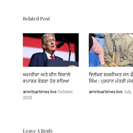
o
p
k
p
Related Post
ਅਮਰੀਕਾ ਅਤੇ ਚੀਨ ਵਿਚਾਲੇ
ਵਿਲੱਖਣ ਸ਼ਖ਼ਸੀਅਤ ਸਨ ਫ਼
ਵਪਾਰਕ ਰੇੜਕਾ ਹੋਰ ਵਧਿਆ
ਸਿੰਘ : ਪ੍ਰਧਾਨ ਮੰਤਰੀ ਮੋ
amritsartimes.live
October,
amritsartimes.live
July,
2025
Leave A Reply