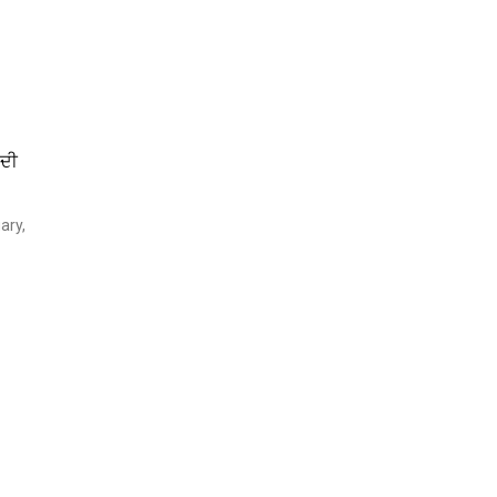
 ਦੀ
ary,