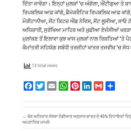
ਦਿੱਤਾ ਜਾਵੇਗਾ। ਇਨ੍ਹਾਂ ਮੁਲਕਾਂ ’ਚ ਅੰਗੋਲਾ, ਐਂਟੀਗੁਆ ਤੇ ਬਾਰ
ਰਿਪਬਲਿਕ ਆਫ਼ ਕਾਂਗੋ, ਡੈਮੋਕਰੈਟਿਕ ਰਿਪਬਲਿਕ ਆਫ਼ ਕਾਂਗੋ,
ਮੌਰੀਟਾਨੀਆ, ਸੇਂਟ ਕਿਟਜ਼ ਐਂਡ ਨੇਵਿਸ, ਸੇਂਟ ਲੂਸੀਆ, ਸਾਓ ਟੋ
ਅਧਿਕਾਰੀ, ਸੁਰੱਖਿਆ ਮਾਹਿਰ ਅਤੇ ਖ਼ੁਫ਼ੀਆ ਏਜੰਸੀਆਂ ਖਰੜਾ ਸੂ
ਮੁਲਾਂਕਣ ਤੋਂ ਇਲਾਵਾ ਕੁਝ ਖਾਸ ਮੁਲਕਾਂ ਨਾਲ ਰਿਸ਼ਤਿਆਂ ’ਤੇ
ਕੌਮਾਂਤਰੀ ਸਹਿਯੋਗ ਸਬੰਧੀ ਤਰਜੀਹਾਂ ਖਾਤਰ ਤਜਵੀਜ਼ ’ਚ ਸੋਧ
13 total views
F
T
E
W
Pi
Li
G
S
a
wi
m
h
nt
n
m
h
ce
tt
ail
at
er
ke
ail
ar
b
er
s
es
dI
e
Post navigation
←
ਚੋਣ ਅਧਿਕਾਰ ਸੰਸਥਾ ਏਡੀਆਰ ਅਨੁਸਾਰ ਭਾਰਤ ਦੇ 45% ਵਿਧਾਇਕਾਂ ਵਿਰੁ
o
A
t
n
ਅਪਰਾਧਿਕ ਮਾਮਲੇ