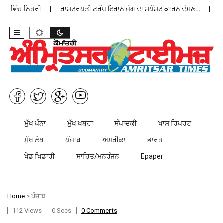
ਨ ਵਿੱਚ ਨਿਤਰੀ
ਰਾਸ਼ਟਰਪਤੀ ਟਰੰਪ ਇਰਾਨ ਜੰਗ ਦਾ ਸਪੱਸ਼ਟ ਕਾਰਨ ਦੱਸਣ…
ਪੰਜਾ
Skip to content
ਮੁੱਖ ਪੰਨਾ
ਮੁੱਖ ਖਬਰਾ
ਸੰਪਾਦਕੀ
ਖਾਸ ਰਿਪੋਰਟ
ਮੁੱਖ ਲੇਖ
ਪੰਜਾਬ
ਅਮਰੀਕਾ
ਭਾਰਤ
ਖੇਡ ਖਿਡਾਰੀ
ਸਾਹਿਤ/ਮਨੋਰੰਜਨ
Epaper
Home
>
ਪੰਜਾਬ
112 Views
0 Secs
0 Comments