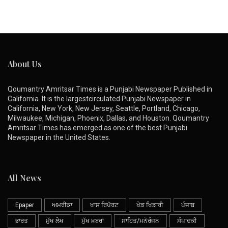
About Us
Qoumantry Amritsar Times is a Punjabi Newspaper Published in
California. It is the largestcirculated Punjabi Newspaper in
California, New York, New Jersey, Seattle, Portland, Chicago,
Milwaukee, Michigan, Phoenix, Dallas, and Houston. Qoumantry
Amritsar Times has emerged as one of the best Punjabi
Newspaper in the United States.
All News
Epaper
ਅਮਰੀਕਾ
ਖਾਸ ਰਿਪੋਰਟ
ਖੇਡ ਖਿਡਾਰੀ
ਪੰਜਾਬ
ਭਾਰਤ
ਮੁੱਖ ਲੇਖ
ਮੁੱਖ ਖ਼ਬਰਾਂ
ਸਾਹਿਤ/ਮਨੋਰੰਜਨ
ਸੰਪਾਦਕੀ