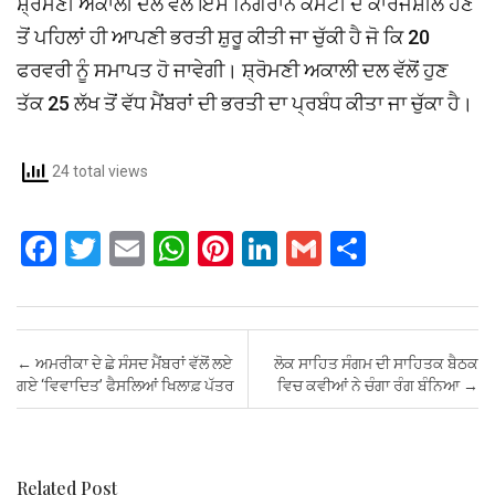
ਸ਼੍ਰੋਮਣੀ ਅਕਾਲੀ ਦਲ ਵੱਲੋਂ ਇਸ ਨਿਗਰਾਨ ਕਮੇਟੀ ਦੇ ਕਾਰਜਸ਼ੀਲ ਹੋਣ
ਤੋਂ ਪਹਿਲਾਂ ਹੀ ਆਪਣੀ ਭਰਤੀ ਸ਼ੁਰੂ ਕੀਤੀ ਜਾ ਚੁੱਕੀ ਹੈ ਜੋ ਕਿ 20
ਫਰਵਰੀ ਨੂੰ ਸਮਾਪਤ ਹੋ ਜਾਵੇਗੀ। ਸ਼੍ਰੋਮਣੀ ਅਕਾਲੀ ਦਲ ਵੱਲੋਂ ਹੁਣ
ਤੱਕ 25 ਲੱਖ ਤੋਂ ਵੱਧ ਮੈਂਬਰਾਂ ਦੀ ਭਰਤੀ ਦਾ ਪ੍ਰਬੰਧ ਕੀਤਾ ਜਾ ਚੁੱਕਾ ਹੈ।
24 total views
F
T
E
W
Pi
Li
G
S
a
wi
m
h
nt
n
m
h
ce
tt
ail
at
er
ke
ail
ar
b
er
s
es
dI
e
Post navigation
←
ਅਮਰੀਕਾ ਦੇ ਛੇ ਸੰਸਦ ਮੈਂਬਰਾਂ ਵੱਲੋਂ ਲਏ
ਲੋਕ ਸਾਹਿਤ ਸੰਗਮ ਦੀ ਸਾਹਿਤਕ ਬੈਠਕ
o
A
t
n
ਗਏ ‘ਵਿਵਾਦਿਤ’ ਫੈਸਲਿਆਂ ਖਿਲਾਫ਼ ਪੱਤਰ
ਵਿਚ ਕਵੀਆਂ ਨੇ ਚੰਗਾ ਰੰਗ ਬੰਨਿਆ
→
o
p
k
p
Related Post