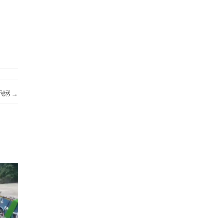
ਿੱਲੋਂ
→