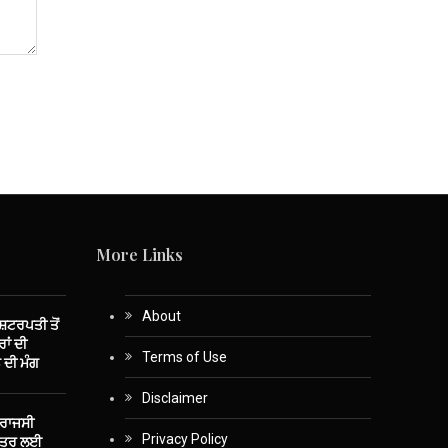
More Links
About
ਾਸ਼ਟਰਪਤੀ ਤੋਂ
ਾਂ ਦੀ
Terms of Use
 ਦੀ ਮੰਗ
Disclaimer
 ਰਾਜਸੀ
Privacy Policy
ਤੰਤਰ ਲਈ