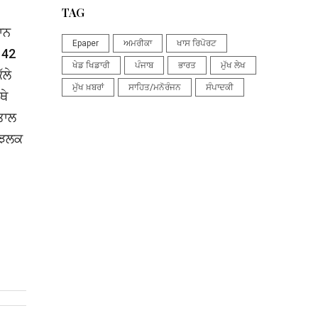
TAG
ਰਾਨ
Epaper
ਅਮਰੀਕਾ
ਖਾਸ ਰਿਪੋਰਟ
 42
ਖੇਡ ਖਿਡਾਰੀ
ਪੰਜਾਬ
ਭਾਰਤ
ਮੁੱਖ ਲੇਖ
ੱਲੇ
ਮੁੱਖ ਖ਼ਬਰਾਂ
ਸਾਹਿਤ/ਮਨੋਰੰਜਨ
ਸੰਪਾਦਕੀ
ਥੇ
ਤਾਲ
 ਝਲਕ