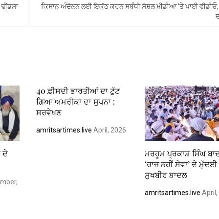
 ਢੀਂਡਸਾ
ਕਿਸਾਨ ਅੰਦੋਲਨ ਲਈ ਇਕੱਠ ਕਰਨ ਸਬੰਧੀ ਸੋਸ਼ਲ ਮੀਡੀਆ ’ਤੇ ਪਾਈ ਵੀਡੀਓ,
40 ਫ਼ੀਸਦੀ ਭਾਰਤੀਆਂ ਦਾ ਟੁੱਟ
ਗਿਆ ਅਮਰੀਕਾ ਦਾ ਸੁਪਨਾ :
ਸਰਵੇਖਣ
amritsartimes.live
April, 2026
 ਦੇ
ਮਰਹੂਮ ਪ੍ਰਕਾਸ਼ ਸਿੰਘ ਬਾ
‘ਰਾਜ ਨਹੀਂ ਸੇਵਾ’ ਦੇ ਮੁੱਦਈ
ਸੁਖਬੀਰ ਬਾਦਲ
mber,
amritsartimes.live
April