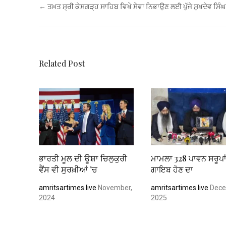
b
er
s
es
dI
e
Post navigation
←
ਤਖ਼ਤ ਸ੍ਰੀ ਕੇਸਗੜ੍ਹ ਸਾਹਿਬ ਵਿਖੇ ਸੇਵਾ ਨਿਭਾਉਣ ਲਈ ਪੁੱਜੇ ਸੁਖਦੇਵ ਸਿੰਘ
o
A
t
n
o
p
k
p
Related Post
ਭਾਰਤੀ ਮੂਲ ਦੀ ਊਸ਼ਾ ਚਿਲੁਕੁਰੀ
ਮਾਮਲਾ 328 ਪਾਵਨ ਸਰੂਪਾਂ
ਵੈਂਸ ਵੀ ਸੁਰਖ਼ੀਆਂ ’ਚ
ਗਾਇਬ ਹੋਣ ਦਾ
amritsartimes.live
November,
amritsartimes.live
Dece
2024
2025