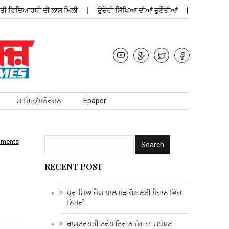
ਵਿਦਿਆਰਥੀ ਦੀ ਲਾਸ਼ ਮਿਲੀ
ਉਚੇਰੀ ਸਿੱਖਿਆ ਦੀਆਂ ਚੁਣੌਤੀਆਂ
ਪ੍ਰਾਮਿਲਾ ਜੈਯਾ
ਸਾਹਿਤ/ਮਨੋਰੰਜਨ
Epaper
mments
RECENT POST
ਪ੍ਰਾਮਿਲਾ ਜੈਯਾਪਾਲ ਮੁੜ ਚੋਣ ਲਈ ਮੈਦਾਨ ਵਿੱਚ
ਨਿਤਰੀ
ਰਾਸ਼ਟਰਪਤੀ ਟਰੰਪ ਇਰਾਨ ਜੰਗ ਦਾ ਸਪੱਸ਼ਟ