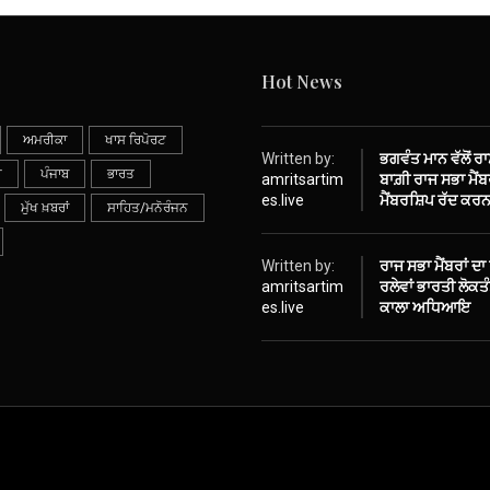
Hot News
ਅਮਰੀਕਾ
ਖਾਸ ਰਿਪੋਰਟ
Written by:
ਭਗਵੰਤ ਮਾਨ ਵੱਲੋਂ ਰ
ੀ
ਪੰਜਾਬ
ਭਾਰਤ
amritsartim
ਬਾਗ਼ੀ ਰਾਜ ਸਭਾ ਮੈਂਬਰ
es.live
ਮੈਂਬਰਸ਼ਿਪ ਰੱਦ ਕਰਨ
ਮੁੱਖ ਖ਼ਬਰਾਂ
ਸਾਹਿਤ/ਮਨੋਰੰਜਨ
Written by:
ਰਾਜ ਸਭਾ ਮੈਂਬਰਾਂ ਦਾ
amritsartim
ਰਲੇਵਾਂ ਭਾਰਤੀ ਲੋਕ
es.live
ਕਾਲਾ ਅਧਿਆਇ