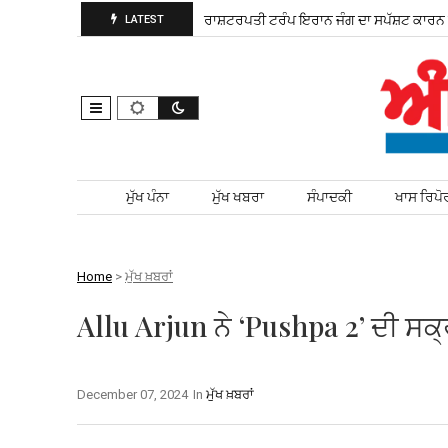
 ਚੋਣ ਲਈ ਮੈਦਾਨ ਵਿੱਚ ਨਿਤਰੀ
ਰਾਸ਼ਟਰਪਤੀ ਟਰੰਪ ਇਰਾਨ ਜੰਗ ਦਾ ਸਪੱਸ਼ਟ ਕਾਰਨ ਦੱ
LATEST
Skip to content
ਮੁੱਖ ਪੰਨਾ
ਮੁੱਖ ਖਬਰਾ
ਸੰਪਾਦਕੀ
ਖਾਸ ਰਿਪੋ
Home
>
ਮੁੱਖ ਖ਼ਬਰਾਂ
Allu Arjun ਨੇ ‘Pushpa 2’ ਦੀ ਸਕ੍ਰ
December 07, 2024
In
ਮੁੱਖ ਖ਼ਬਰਾਂ