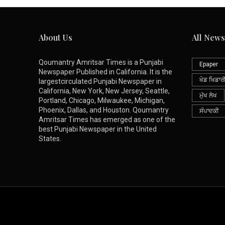
About Us
All News
Qoumantry Amritsar Times is a Punjabi
Epaper
Newspaper Published in California. It is the
ਖੇਡ ਖਿਡਾਰ
largestcirculated Punjabi Newspaper in
California, New York, New Jersey, Seattle,
ਮੁੱਖ ਲੇਖ
Portland, Chicago, Milwaukee, Michigan,
Phoenix, Dallas, and Houston. Qoumantry
ਸੰਪਾਦਕੀ
Amritsar Times has emerged as one of the
best Punjabi Newspaper in the United
States.