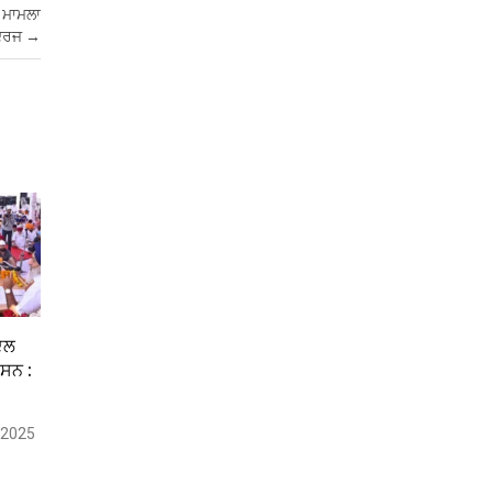
 ਮਾਮਲਾ
ਦਰਜ
→
ਦਲ
 ਸਨ :
, 2025