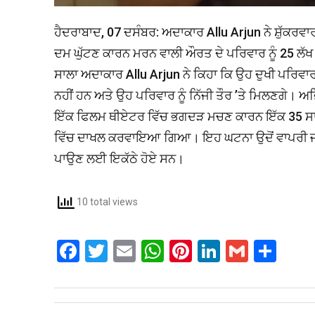
ਹੈਦਰਾਬਾਦ, 07 ਦਸੰਬਰ: ਅਦਾਕਾਰ Allu Arjun ਨੇ ਸ਼ੁੱਕਰਵਾਰ 
ਦਮ ਘੁੱਟਣ ਕਾਰਨ ਮਰਨ ਵਾਲੀ ਔਰਤ ਦੇ ਪਰਿਵਾਰ ਨੂੰ 25 ਲੱ
ਸਾਲਾ ਅਦਾਕਾਰ Allu Arjun ਨੇ ਕਿਹਾ ਕਿ ਉਹ ਦੁਖੀ ਪਰਿਵਾਰ
ਨਹੀਂ ਹਨ ਅਤੇ ਉਹ ਪਰਿਵਾਰ ਨੂੰ ਨਿੱਜੀ ਤੌਰ ’ਤੇ ਮਿਲਣਗੇ। ਅ
ਇੱਕ ਫਿਲਮ ਥੀਏਟਰ ਵਿੱਚ ਭਗਦੜ ਮਚਣ ਕਾਰਨ ਇੱਕ 35 ਸਾਲਾ
ਵਿੱਚ ਦਾਖਲ ਕਰਵਾਇਆ ਗਿਆ। ਇਹ ਘਟਨਾ ਉਦੋਂ ਵਾਪਰੀ ਜਦੋਂ
ਪਾਉਣ ਲਈ ਇਕੱਠੇ ਹੋਏ ਸਨ।
10 total views
F
T
E
W
Pi
Li
G
S
a
wi
m
h
nt
n
m
h
ce
tt
ail
at
er
ke
ail
ar